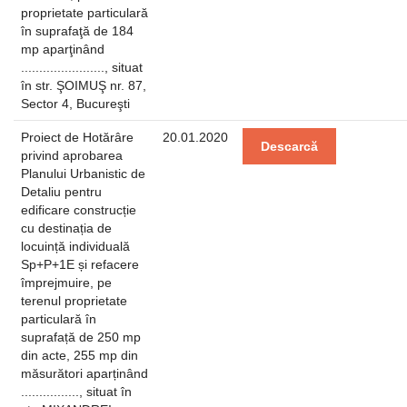
proprietate particulară
în suprafaţă de 184
mp aparţinând
......................., situat
în str. ŞOIMUŞ nr. 87,
Sector 4, Bucureşti
Proiect de Hotărâre
20.01.2020
Descarcă
privind aprobarea
Planului Urbanistic de
Detaliu pentru
edificare construcție
cu destinația de
locuință individuală
Sp+P+1E și refacere
împrejmuire, pe
terenul proprietate
particulară în
suprafață de 250 mp
din acte, 255 mp din
măsurători aparținând
................, situat în