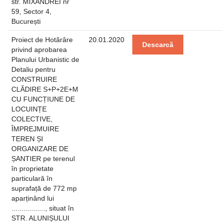
str. MIXANDREI nr
59, Sector 4,
București
Proiect de Hotărâre
20.01.2020
Descarcă
privind aprobarea
Planului Urbanistic de
Detaliu pentru
CONSTRUIRE
CLĂDIRE S+P+2E+M
CU FUNCȚIUNE DE
LOCUINȚE
COLECTIVE,
ÎMPREJMUIRE
TEREN ȘI
ORGANIZARE DE
ȘANTIER pe terenul
în proprietate
particulară în
suprafață de 772 mp
aparținând lui
................., situat în
STR. ALUNIȘULUI