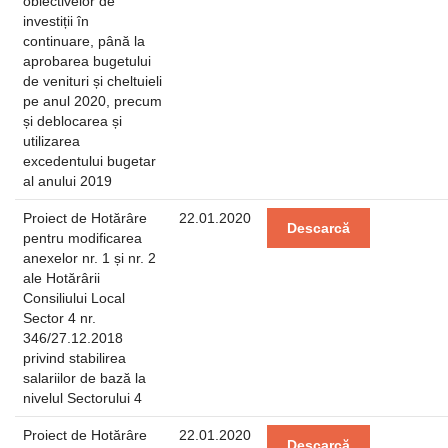
obiectivelor de
investiții în
continuare, până la
aprobarea bugetului
de venituri și cheltuieli
pe anul 2020, precum
și deblocarea și
utilizarea
excedentului bugetar
al anului 2019
Proiect de Hotărâre
22.01.2020
Descarcă
pentru modificarea
anexelor nr. 1 și nr. 2
ale Hotărârii
Consiliului Local
Sector 4 nr.
346/27.12.2018
privind stabilirea
salariilor de bază la
nivelul Sectorului 4
Proiect de Hotărâre
22.01.2020
Descarcă