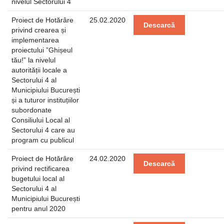
nivelul Sectorului 4
Proiect de Hotărâre
25.02.2020
Descarcă
privind crearea și
implementarea
proiectului ”Ghișeul
tău!” la nivelul
autorității locale a
Sectorului 4 al
Municipiului București
și a tuturor instituțiilor
subordonate
Consiliului Local al
Sectorului 4 care au
program cu publicul
Proiect de Hotărâre
24.02.2020
Descarcă
privind rectificarea
bugetului local al
Sectorului 4 al
Municipiului București
pentru anul 2020