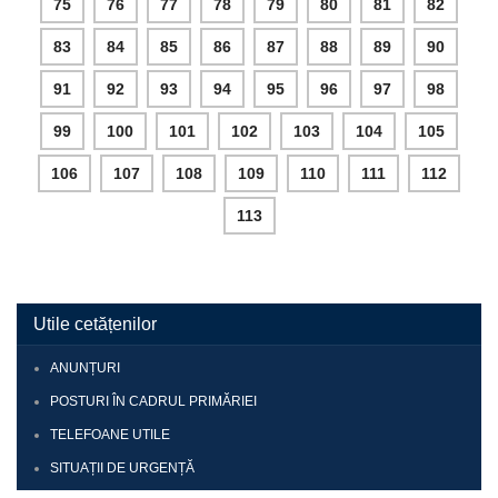
75
76
77
78
79
80
81
82
83
84
85
86
87
88
89
90
91
92
93
94
95
96
97
98
99
100
101
102
103
104
105
106
107
108
109
110
111
112
113
Utile cetățenilor
ANUNȚURI
POSTURI ÎN CADRUL PRIMĂRIEI
TELEFOANE UTILE
SITUAȚII DE URGENȚĂ