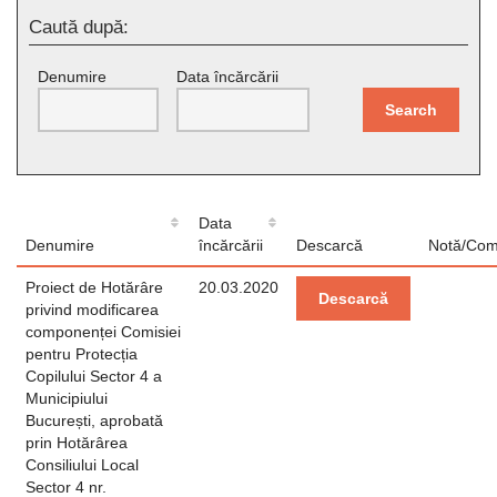
Caută după:
Denumire
Data încărcării
Search
Data
Denumire
încărcării
Descarcă
Notă/Com
Proiect de Hotărâre
20.03.2020
Descarcă
privind modificarea
componenței Comisiei
pentru Protecția
Copilului Sector 4 a
Municipiului
București, aprobată
prin Hotărârea
Consiliului Local
Sector 4 nr.