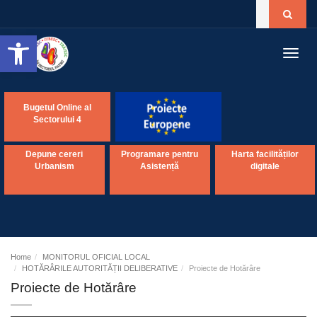
Open toolbar
Toggl
navig
Bugetul Online al
Sectorului 4
Depune cereri
Programare pentru
Harta facilităților
Urbanism
Asistență
digitale
Home
MONITORUL OFICIAL LOCAL
HOTĂRÂRILE AUTORITĂȚII DELIBERATIVE
Proiecte de Hotărâre
Proiecte de Hotărâre