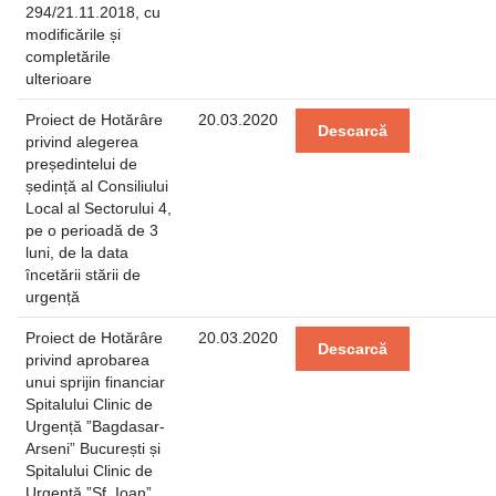
294/21.11.2018, cu
modificările și
completările
ulterioare
Proiect de Hotărâre
20.03.2020
Descarcă
privind alegerea
președintelui de
ședință al Consiliului
Local al Sectorului 4,
pe o perioadă de 3
luni, de la data
încetării stării de
urgență
Proiect de Hotărâre
20.03.2020
Descarcă
privind aprobarea
unui sprijin financiar
Spitalului Clinic de
Urgență ”Bagdasar-
Arseni” București și
Spitalului Clinic de
Urgență ”Sf. Ioan”