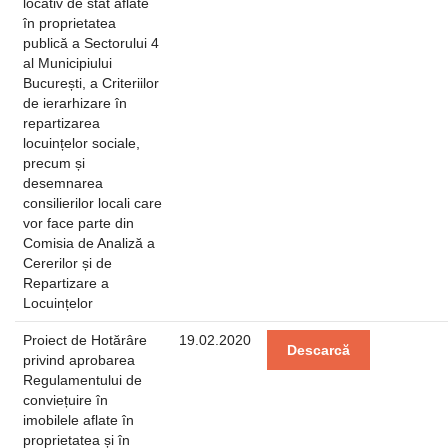
locativ de stat aflate
în proprietatea
publică a Sectorului 4
al Municipiului
București, a Criteriilor
de ierarhizare în
repartizarea
locuințelor sociale,
precum și
desemnarea
consilierilor locali care
vor face parte din
Comisia de Analiză a
Cererilor și de
Repartizare a
Locuințelor
Proiect de Hotărâre
19.02.2020
Descarcă
privind aprobarea
Regulamentului de
conviețuire în
imobilele aflate în
proprietatea și în