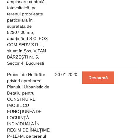
amplasare centrală
fotovoltaică, pe
terenul proprietate
particulară în
suprafaţă de
52907,00 mp,
aparţinând S.C. FOX
COM SERV S.R.L.,
situat în Şos. VITAN
BÂRZEŞTI nr. 5,
Sector 4, Bucureşti
Proiect de Hotărâre
20.01.2020
Descarcă
privind aprobarea
Planului Urbanistic de
Detaliu pentru
CONSTRUIRE
IMOBIL CU
FUNCŢIUNEA DE
LOCUINŢĂ
INDIVIDUALĂ ÎN
REGIM DE ÎNĂLŢIME
P+1E+M, pe terenul