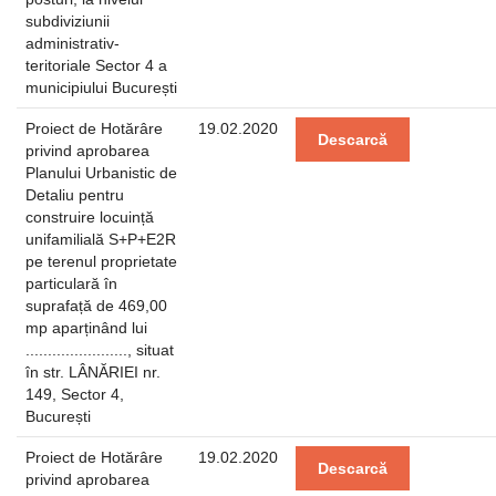
subdiviziunii
administrativ-
teritoriale Sector 4 a
municipiului București
Proiect de Hotărâre
19.02.2020
Descarcă
privind aprobarea
Planului Urbanistic de
Detaliu pentru
construire locuință
unifamilială S+P+E2R
pe terenul proprietate
particulară în
suprafață de 469,00
mp aparținând lui
......................., situat
în str. LÂNĂRIEI nr.
149, Sector 4,
București
Proiect de Hotărâre
19.02.2020
Descarcă
privind aprobarea