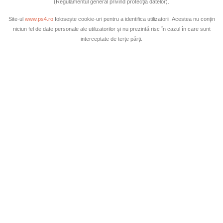
(Regulamentul general privind protecţia datelor).
Site-ul
www.ps4.ro
foloseşte cookie-uri pentru a identifica utilizatorii. Acestea nu conţin
niciun fel de date personale ale utilizatorilor şi nu prezintă risc în cazul în care sunt
interceptate de terţe părţi.