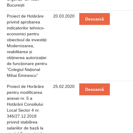
București
Proiect de Hotărâre
20.03.2020
Descarcă
privind aprobarea
indicatorilor tehnico-
economici pentru
obiectivul de investiții:
Modernizarea,
reabilitarea și
obținerea autorizației
de funcționare pentru
”Colegiul Național
Mihai Eminescu”
Proiect de Horărâre
25.02.2020
Descarcă
pentru modificarea
anexei nr. 5 a
Hotărârii Consiliului
Local Sector 4 nr.
346/27.12.2018
privind stabilirea
salariilor de bază la