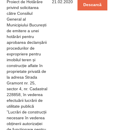
Proiect de Hotărâre
21.02.2020
Descarcă
privind solicitarea
către Consiliul
General al
Municipiului București
de emitere a unei
hotărâri pentru
aprobarea declanșării
procedurilor de
expropriere pentru
imobilul teren și
construcție aflate în
proprietate privată de
la adresa Strada
Gramont nr. 25,
sector 4, nr. Cadastral
228858, în vederea
efectuării lucrării de
utilitate publică
”Lucrări de construcții
necesare în vederea
obținerii autorizației
de funcționare pentru