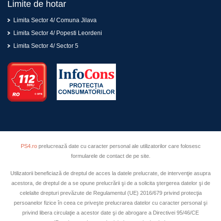
Limite de hotar
Limita Sector 4/ Comuna Jilava
Limita Sector 4/ Popesti Leordeni
Limita Sector 4/ Sector 5
PS4.ro
prelucrează date cu caracter personal ale utilizatorilor care folosesc
formularele de contact de pe site.
Utilizatorii beneficiază de dreptul de acces la datele prelucrate, de intervenţie asupra
acestora, de dreptul de a se opune prelucrării şi de a solicita ştergerea datelor şi de
celelalte drepturi prevăzute de Regulamentul (UE) 2016/679 privind protecţia
persoanelor fizice în ceea ce priveşte prelucrarea datelor cu caracter personal şi
privind libera circulaţie a acestor date şi de abrogare a Directivei 95/46/CE