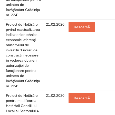
unitatea de
învățământ Grădinița
nr. 224”
Proiect de Hotărâre
21.02.2020
Descarcă
prvind reactualizarea
indicatorilor tehnico-
economici aferenți
obiectivului de
investiții ”Lucrări de
construcții necesare
în vederea obținerii
autorizației de
funcționare pentru
unitatea de
învățământ Grădinița
nr. 224”
Proiect de Hotărâre
21.02.2020
Descarcă
pentru modificarea
Hotărârii Consiliului
Local al Sectorului 4