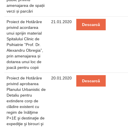
amenajarea de spații
verzi și parcări
Proiect de Hotărâre
21.01.2020
Descarcă
privind acordarea
unui sprijin material
Spitalului Clinic de
Psihiatrie ”Prof. Dr.
Alexandru Obregia”,
prin amenajarea și
dotarea unui loc de
joacă pentru copii
Proiect de Hotărâre
20.01.2020
Descarcă
privind aprobarea
Planului Urbanistic de
Detaliu pentru
extindere corp de
clădire existent cu
regim de înălţime
P+1E şi destinaţie de
expediţie şi birouri şi