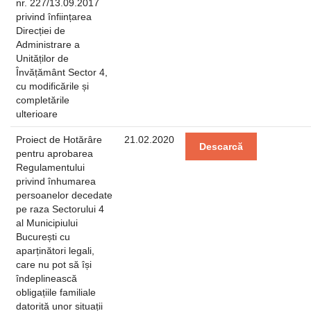
nr. 227/13.09.2017
privind înființarea
Direcției de
Administrare a
Unităților de
Învățământ Sector 4,
cu modificările și
completările
ulterioare
Proiect de Hotărâre
21.02.2020
Descarcă
pentru aprobarea
Regulamentului
privind înhumarea
persoanelor decedate
pe raza Sectorului 4
al Municipiului
București cu
aparținători legali,
care nu pot să își
îndeplinească
obligațiile familiale
datorită unor situații