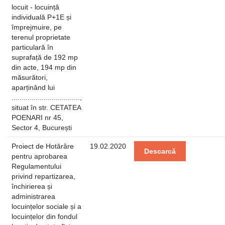
locuit - locuință
individuală P+1E și
împrejmuire, pe
terenul proprietate
particulară în
suprafață de 192 mp
din acte, 194 mp din
măsurători,
aparținând lui
..................................,
situat în str. CETATEA
POENARI nr 45,
Sector 4, București
Proiect de Hotărâre
19.02.2020
Descarcă
pentru aprobarea
Regulamentului
privind repartizarea,
închirierea și
administrarea
locuințelor sociale și a
locuințelor din fondul