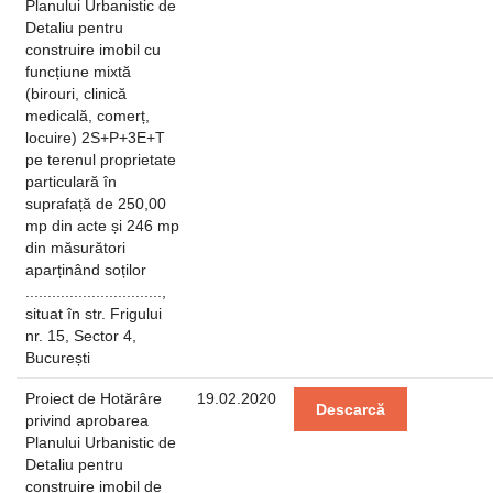
Planului Urbanistic de
Detaliu pentru
construire imobil cu
funcțiune mixtă
(birouri, clinică
medicală, comerț,
locuire) 2S+P+3E+T
pe terenul proprietate
particulară în
suprafață de 250,00
mp din acte și 246 mp
din măsurători
aparținând soților
...............................,
situat în str. Frigului
nr. 15, Sector 4,
București
Proiect de Hotărâre
19.02.2020
Descarcă
privind aprobarea
Planului Urbanistic de
Detaliu pentru
construire imobil de