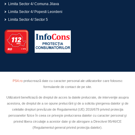
Limita Sector 4/ Comuna Jilava
Limita Sector 4/ Popesti Leordeni
Limita Sector 4/ Sector 5
PS4.ro
prelucrează date cu caracter personal ale utilizatorilor care folosesc
formularele de contact de pe site.
Utilizatorii beneficiază de dreptul de acces la datele prelucrate, de intervenţie asupra
acestora, de dreptul de a se opune prelucrării şi de a solicita ştergerea datelor şi de
celelalte drepturi prevăzute de Regulamentul (UE) 2016/679 privind protecţia
persoanelor fizice în ceea ce priveşte prelucrarea datelor cu caracter personal şi
privind libera circulaţie a acestor date şi de abrogare a Directivei 95/46/CE
(Regulamentul general privind protecţia datelor).