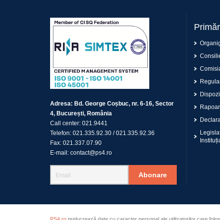
Primăr
Organi
Consilie
Comisia
Regulam
Dispoziț
Adresa:
Bd. George Coșbuc, nr. 6-16, Sector
Rapoar
4, București, România
Declaraț
Call center:
021.9441
Legisla
Telefon:
021.335.92.30
/
021.335.92.36
Instituți
Fax:
021.337.07.90
E-mail:
contact@ps4.ro
Abonare
PS4.ro
prelucrează date cu caracter personal ale utilizatorilor care folo