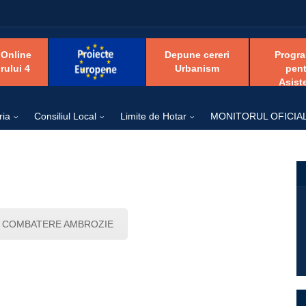
 Online
Depune cereri
Progr
rului 4
Urbanism
pent
Asist
ria
Consiliul Local
Limite de Hotar
MONITORUL OFICIA
I COMBATERE AMBROZIE