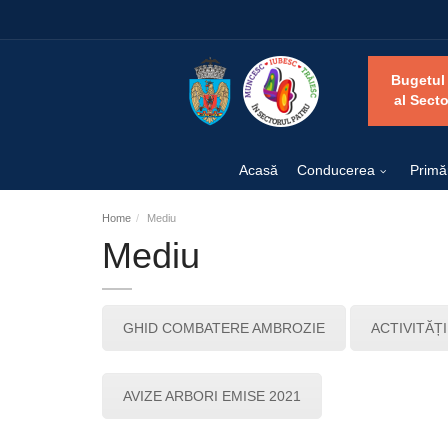
Bugetul
al Secto
Acasă
Conducerea
Primă
Home
Mediu
Mediu
GHID COMBATERE AMBROZIE
ACTIVITĂȚ
AVIZE ARBORI EMISE 2021