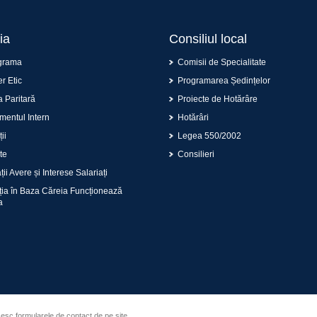
ia
Consiliul local
grama
Comisii de Specialitate
r Etic
Programarea Ședințelor
 Paritară
Proiecte de Hotărâre
entul Intern
Hotărâri
ii
Legea 550/2002
te
Consilieri
ii Avere și Interese Salariați
ția în Baza Căreia Funcționează
a
sesc formularele de contact de pe site.