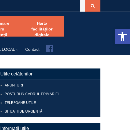
amare
Harta
Open 
ru
facilităților
ență
digitale
Facebook
L LOCAL
Contact
Utile cetățenilor
ANUNȚURI
POSTURI ÎN CADRUL PRIMĂRIEI
TELEFOANE UTILE
SITUAȚII DE URGENȚĂ
Informații utile