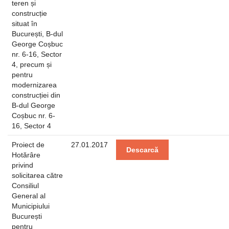
teren și
construcție
situat în
București, B-dul
George Coșbuc
nr. 6-16, Sector
4, precum și
pentru
modernizarea
construcției din
B-dul George
Coșbuc nr. 6-
16, Sector 4
Proiect de
27.01.2017
Descarcă
Hotărâre
privind
solicitarea către
Consiliul
General al
Municipiului
București
pentru