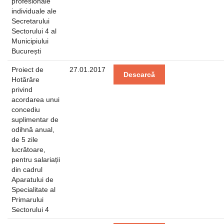
profesionale
individuale ale
Secretarului
Sectorului 4 al
Municipiului
București
Proiect de
27.01.2017
Descarcă
Hotărâre
privind
acordarea unui
concediu
suplimentar de
odihnă anual,
de 5 zile
lucrătoare,
pentru salariații
din cadrul
Aparatului de
Specialitate al
Primarului
Sectorului 4