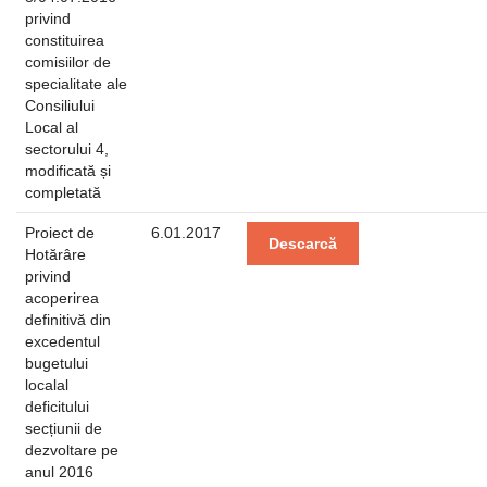
privind
constituirea
comisiilor de
specialitate ale
Consiliului
Local al
sectorului 4,
modificată și
completată
Proiect de
6.01.2017
Descarcă
Hotărâre
privind
acoperirea
definitivă din
excedentul
bugetului
localal
deficitului
secțiunii de
dezvoltare pe
anul 2016