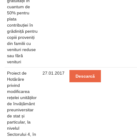
gratuității în
cuantum de
50% pentru
plata
contribuției în
grădiniță pentru
copiii proveniți
din familii cu
venituri reduse
sau fără
venituri
Proiect de
27.01.2017
Descarcă
Hotărâre
privind
modificarea
rețelei unităților
de învățământ
preuniversitar
de stat și
particular, la
nivelul
Sectorului 4, în