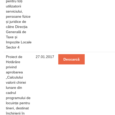
pentru toți
utilizatorii
serviciului,
persoane fizice
și juridice de
către Direcția
Generală de
Taxe și
Impozite Locale
Sector 4
Proiect de
27.01.2017
Descarcă
Hotărâre
privind
aprobarea
„Calculului
valorii chiriei
lunare din
cadrul
programului de
locuințe pentru
tineri, destinat
închirierii în