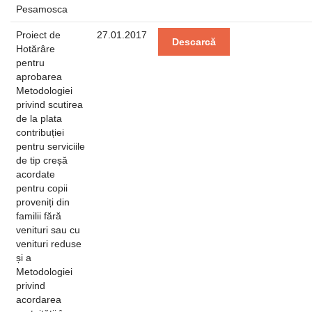
Pesamosca
Proiect de
27.01.2017
Descarcă
Hotărâre
pentru
aprobarea
Metodologiei
privind scutirea
de la plata
contribuției
pentru serviciile
de tip creșă
acordate
pentru copii
proveniți din
familii fără
venituri sau cu
venituri reduse
și a
Metodologiei
privind
acordarea