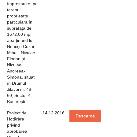
împrejmuire, pe
terenul
proprietate
particularã în
suprafaţã de
1672,00 mp,
aparţinând lui
Neacşu Cezar-
Mihail, Niculae
Florian şi
Niculae
Andreea-
Simona, situat
în Drumul
Jilavei nr. 48-
60, Sector 4,
Bucureşti
Proiect de
14.12.2016
Descarcă
Hotărâre
privind
aprobarea