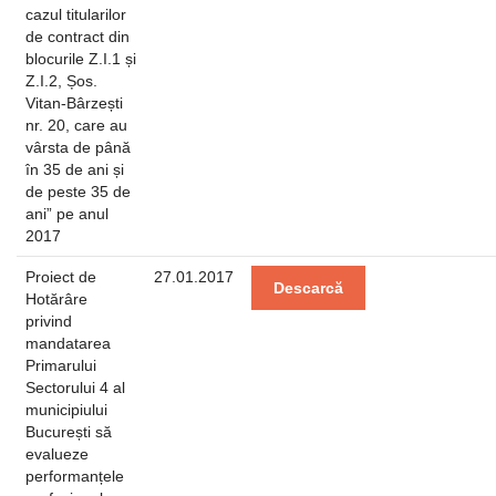
cazul titularilor
de contract din
blocurile Z.I.1 și
Z.I.2, Șos.
Vitan-Bârzești
nr. 20, care au
vârsta de până
în 35 de ani și
de peste 35 de
ani” pe anul
2017
Proiect de
27.01.2017
Descarcă
Hotărâre
privind
mandatarea
Primarului
Sectorului 4 al
municipiului
București să
evalueze
performanțele