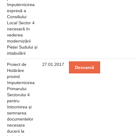
împuternicirea
expresă a
Consiliului
Local Sector 4
necesară în
vederea
modernizării
Pieței Sudului și
intabulării
Proiect de
27.01.2017
Descarcă
Hotărâre
privind
împuternicirea
Primarului
Sectorului 4
pentru
întocmirea și
semnarea
documentelor
necesare
ducerii la