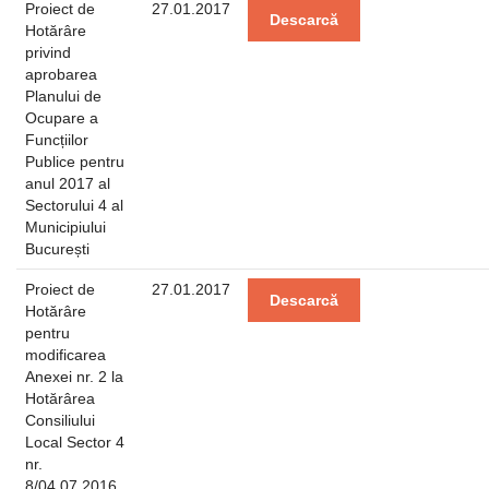
Proiect de
27.01.2017
Descarcă
Hotărâre
privind
aprobarea
Planului de
Ocupare a
Funcțiilor
Publice pentru
anul 2017 al
Sectorului 4 al
Municipiului
București
Proiect de
27.01.2017
Descarcă
Hotărâre
pentru
modificarea
Anexei nr. 2 la
Hotărârea
Consiliului
Local Sector 4
nr.
8/04.07.2016