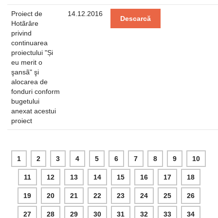
Proiect de
14.12.2016
Descarcă
Hotãrâre
privind
continuarea
proiectului "Și
eu merit o
şansã" şi
alocarea de
fonduri conform
bugetului
anexat acestui
proiect
1
2
3
4
5
6
7
8
9
10
11
12
13
14
15
16
17
18
19
20
21
22
23
24
25
26
27
28
29
30
31
32
33
34