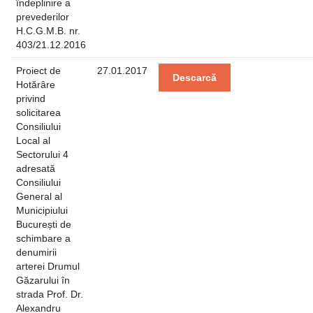
îndeplinire a
prevederilor
H.C.G.M.B. nr.
403/21.12.2016
Proiect de
27.01.2017
Descarcă
Hotărâre
privind
solicitarea
Consiliului
Local al
Sectorului 4
adresată
Consiliului
General al
Municipiului
București de
schimbare a
denumirii
arterei Drumul
Găzarului în
strada Prof. Dr.
Alexandru