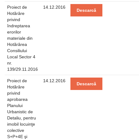
Proiect de
14.12.2016
Descarcă
Hotãrâre
privind
îndreptarea
erorilor
materiale din
Hotãrârea
Consiliului
Local Sector 4
nr.
139/29.11.2016
Proiect de
14.12.2016
Descarcă
Hotãrâre
privind
aprobarea
Planului
Urbanistic de
Detaliu, pentru
imobil locuinţe
colective
S+P+4E şi