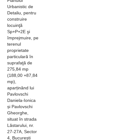
Planului
Urbanistic de
Detaliu, pentru
construire
locuinţã
Sp+P+2E şi
împrejmuire, pe
terenul
proprietate
particulară în
suprafaţă de
275,84 mp
(188,00 +87,84
mp),
aparținând lui
Pavlovschi
Daniela-Ionica
și Pavlovschi
Gheorghe,
situat în strada
Lăstarului, nr.
27-27A, Sector
4, București