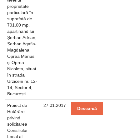
terenul
proprietate
particulară în
suprafață de
791,00 mp,
aparținând lui
Șerban Adrian,
Șerban Agafia-
Magdalena,
Oprea Marius
și Oprea
Nicoleta, situat
în strada
Urziceni nr. 12-
14, Sector 4,
București
Proiect de
27.01.2017
Descarcă
Hotărâre
privind
solicitarea
Consiliului
Local al