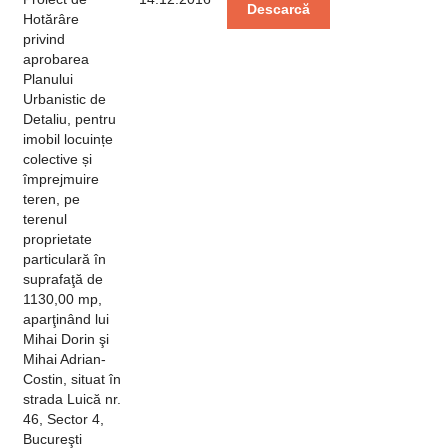
Descarcă
Hotărâre
privind
aprobarea
Planului
Urbanistic de
Detaliu, pentru
imobil locuințe
colective și
împrejmuire
teren, pe
terenul
proprietate
particulară în
suprafaţă de
1130,00 mp,
aparţinând lui
Mihai Dorin şi
Mihai Adrian-
Costin, situat în
strada Luică nr.
46, Sector 4,
Bucureşti