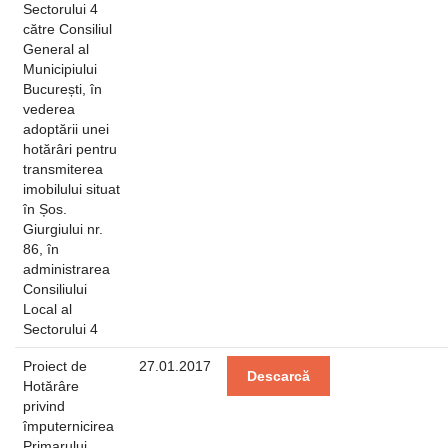
Sectorului 4
către Consiliul
General al
Municipiului
București, în
vederea
adoptării unei
hotărâri pentru
transmiterea
imobilului situat
în Șos.
Giurgiului nr.
86, în
administrarea
Consiliului
Local al
Sectorului 4
Proiect de
27.01.2017
Descarcă
Hotărâre
privind
împuternicirea
Primarului