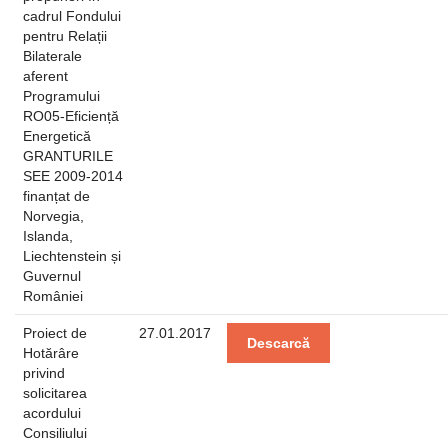
cadrul Fondului
pentru Relații
Bilaterale
aferent
Programului
RO05-Eficiență
Energetică
GRANTURILE
SEE 2009-2014
finanțat de
Norvegia,
Islanda,
Liechtenstein și
Guvernul
României
Proiect de
27.01.2017
Descarcă
Hotărâre
privind
solicitarea
acordului
Consiliului