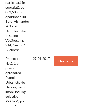
particulară în
suprafață de
863,50 mp,
aparținând lui
Boroi Alexandru
și Boroi
Camelia, situat
în Calea
Văcărești nr.
214, Sector 4,
București
Proiect de
27.01.2017
Descarcă
Hotărâre
privind
aprobarea
Planului
Urbanistic de
Detaliu, pentru
imobil locuințe
colective
P+2E+M, pe