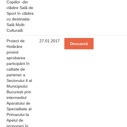
Copiilor -din
clădire Sală de
Sport în clădire
cu destinația-
Sală Multi-
Culturală
Proiect de
27.01.2017
Descarcă
Hotărâre
privind
aprobarea
participării în
calitate de
partener a
Sectorului 4 al
Municipiului
București prin
intermediul
Aparatului de
Specialitate al
Primarului la
Apelul de
propuneri în