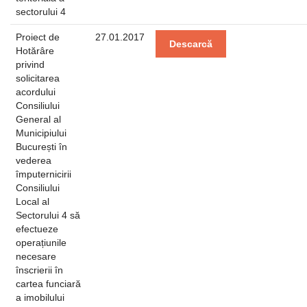
sectorului 4
Proiect de
27.01.2017
Descarcă
Hotărâre
privind
solicitarea
acordului
Consiliului
General al
Municipiului
București în
vederea
împuternicirii
Consiliului
Local al
Sectorului 4 să
efectueze
operațiunile
necesare
înscrierii în
cartea funciară
a imobilului