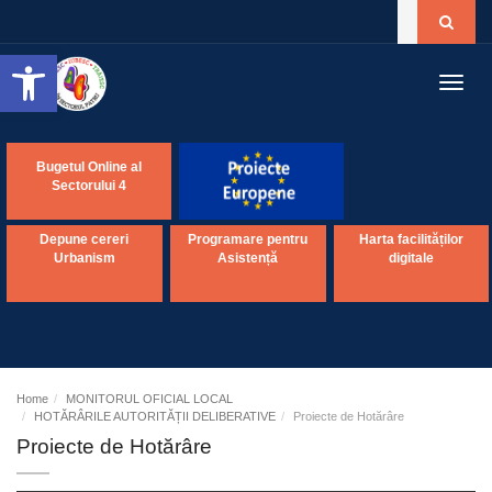
Open toolbar
Toggl
navig
Bugetul Online al
Sectorului 4
Depune cereri
Programare pentru
Harta facilităților
Urbanism
Asistență
digitale
Home
MONITORUL OFICIAL LOCAL
HOTĂRÂRILE AUTORITĂȚII DELIBERATIVE
Proiecte de Hotărâre
Proiecte de Hotărâre