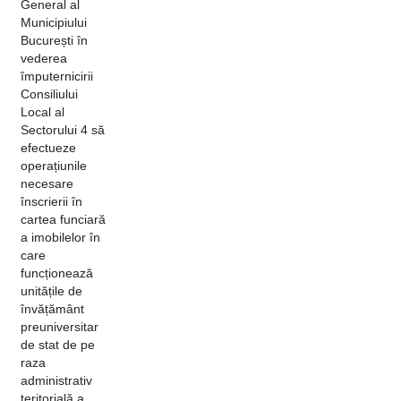
General al
Municipiului
București în
vederea
împuternicirii
Consiliului
Local al
Sectorului 4 să
efectueze
operațiunile
necesare
înscrierii în
cartea funciară
a imobilelor în
care
funcționează
unitățile de
învățământ
preuniversitar
de stat de pe
raza
administrativ
teritorială a