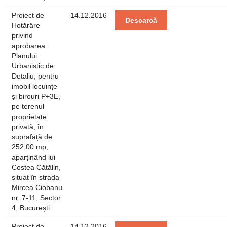
Proiect de
14.12.2016
Descarcă
Hotărâre
privind
aprobarea
Planului
Urbanistic de
Detaliu, pentru
imobil locuințe
și birouri P+3E,
pe terenul
proprietate
privată, în
suprafaţă de
252,00 mp,
aparținând lui
Costea Cătălin,
situat în strada
Mircea Ciobanu
nr. 7-11, Sector
4, București
Proiect de
14.12.2016