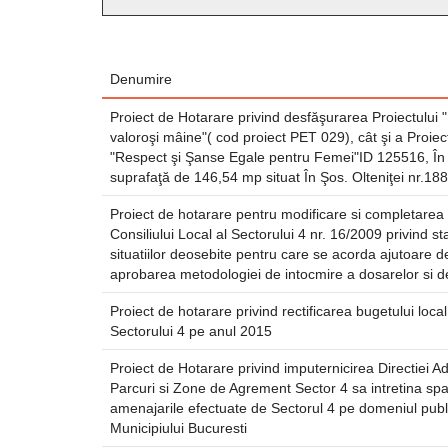
Denumire
Proiect de Hotarare privind desfăşurarea Proiectului "
valoroşi mâine"( cod proiect PET 029), cât şi a Proiec
"Respect şi Şanse Egale pentru Femei"ID 125516, În s
suprafaţă de 146,54 mp situat În Şos. Olteniţei nr.188
Proiect de hotarare pentru modificare si completarea 
Consiliului Local al Sectorului 4 nr. 16/2009 privind sta
situatiilor deosebite pentru care se acorda ajutoare d
aprobarea metodologiei de intocmire a dosarelor si d
Proiect de hotarare privind rectificarea bugetului local
Sectorului 4 pe anul 2015
Proiect de Hotarare privind imputernicirea Directiei A
Parcuri si Zone de Agrement Sector 4 sa intretina spati
amenajarile efectuate de Sectorul 4 pe domeniul public
Municipiului Bucuresti