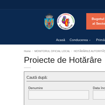
Bugetul
al Secto
Acasă
Conducerea
Primă
Home
MONITORUL OFICIAL LOCAL
HOTĂRÂRILE AUTORITĂȚI
Proiecte de Hotărâre
Caută după:
Denumire
Data înc