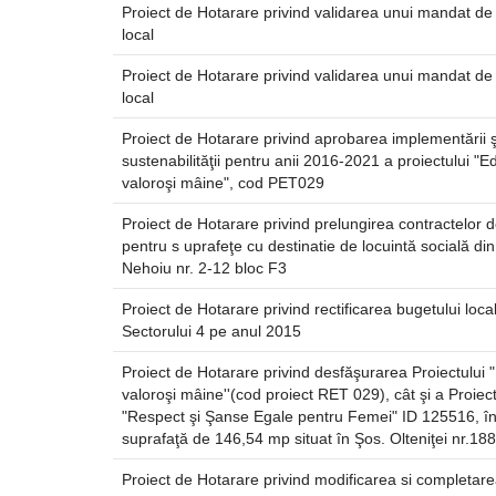
Proiect de Hotarare privind validarea unui mandat de 
local
Proiect de Hotarare privind validarea unui mandat de 
local
Proiect de Hotarare privind aprobarea implementării ş
sustenabilităţii pentru anii 2016-2021 a proiectului "Ed
valoroşi mâine", cod PET029
Proiect de Hotarare privind prelungirea contractelor d
pentru s uprafeţe cu destinatie de locuintă socială di
Nehoiu nr. 2-12 bloc F3
Proiect de Hotarare privind rectificarea bugetului local
Sectorului 4 pe anul 2015
Proiect de Hotarare privind desfăşurarea Proiectului "
valoroşi mâine''(cod proiect RET 029), cât şi a Proiect
"Respect şi Şanse Egale pentru Femei" ID 125516, în 
suprafaţă de 146,54 mp situat în Şos. Olteniţei nr.188, 
Proiect de Hotarare privind modificarea si completar