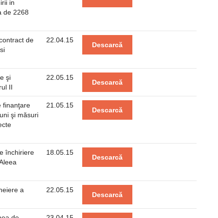
ii in
ta de 2268
 contract de
22.04.15
Descarcă
si
e şi
22.05.15
Descarcă
l II
 finanţare
21.05.15
Descarcă
iuni şi măsuri
ecte
e închiriere
18.05.15
Descarcă
 Aleea
heiere a
22.05.15
Descarcă
inea de
23.04.15