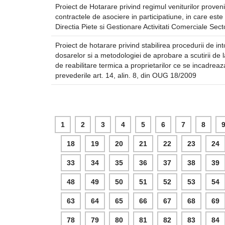
Proiect de Hotarare privind regimul veniturilor proven
contractele de asociere in participatiune, in care este
Directia Piete si Gestionare Activitati Comerciale Sect
Proiect de hotarare privind stabilirea procedurii de in
dosarelor si a metodologiei de aprobare a scutirii de l
de reabilitare termica a proprietarilor ce se incadreaz
prevederile art. 14, alin. 8, din OUG 18/2009
1
2
3
4
5
6
7
8
18
19
20
21
22
23
24
33
34
35
36
37
38
39
48
49
50
51
52
53
54
63
64
65
66
67
68
69
78
79
80
81
82
83
84