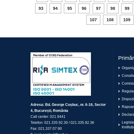
93
94
95
96
97
98
99
107
108
109
Primăr
Organi
Consilie
Comisia
Regulam
Dispoziț
Adresa:
Bd. George Coșbuc, nr. 6-16, Sector
Rapoar
4, București, România
Declaraț
Call center:
021.9441
Legisla
Telefon:
021.335.92.30
/
021.335.92.36
Instituți
Fax:
021.337.07.90