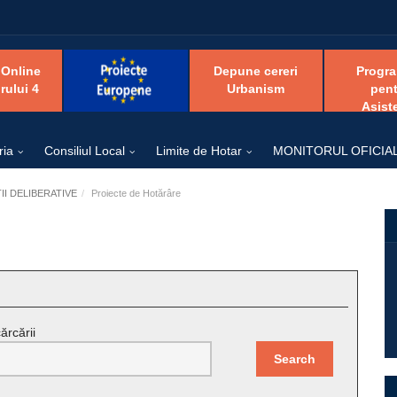
 Online
Depune cereri
Progr
rului 4
Urbanism
pent
Asist
ria
Consiliul Local
Limite de Hotar
MONITORUL OFICIA
I DELIBERATIVE
Proiecte de Hotărâre
ărcării
Search