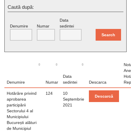
Caută după:
Data
Denumire
Numar
sedintei
Search
Not
Ane
Data
Hot
Denumire
Numar
sedintei
Descarca
Rep
Hotărâre privind
124
10
Descarcă
aprobarea
Septembrie
participării
2021
Sectorului 4 al
Municipiului
București alături
de Municipiul