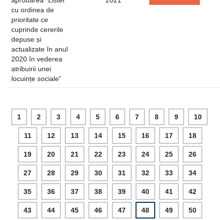
aprobarea “Listei
2021
cu ordinea de
prioritate ce
cuprinde cererile
depuse și
actualizate în anul
2020 în vederea
atribuirii unei
locuințe sociale”
1
2
3
4
5
6
7
8
9
10
11
12
13
14
15
16
17
18
19
20
21
22
23
24
25
26
27
28
29
30
31
32
33
34
35
36
37
38
39
40
41
42
43
44
45
46
47
48
49
50