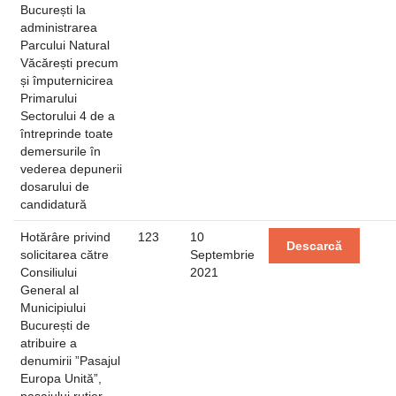
București la
administrarea
Parcului Natural
Văcărești precum
și împuternicirea
Primarului
Sectorului 4 de a
întreprinde toate
demersurile în
vederea depunerii
dosarului de
candidatură
Hotărâre privind
123
10
Descarcă
solicitarea către
Septembrie
Consiliului
2021
General al
Municipiului
București de
atribuire a
denumirii ”Pasajul
Europa Unită”,