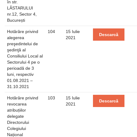
în str.
LĂSTARULUI
nr.12, Sector 4,
București
Hotărâre privind
104
15 Iulie
Descarcă
alegerea
2021
preşedintelui de
şedinţă al
Consiliului Local al
Sectorului 4 pe o
perioadă de 3
luni, respectiv
01.08.2021 –
31.10.2021
Hotărâre privind
103
15 Iulie
Descarcă
revocarea
2021
atribuțiilor
delegate
Directorului
Colegiului
Național