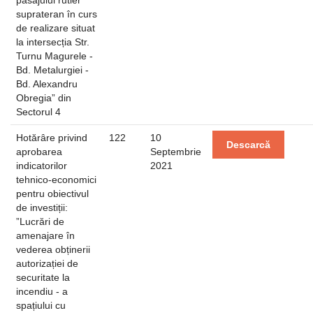
pasajului rutier
suprateran în curs
de realizare situat
la intersecția Str.
Turnu Magurele -
Bd. Metalurgiei -
Bd. Alexandru
Obregia” din
Sectorul 4
Hotărâre privind
122
10
Descarcă
aprobarea
Septembrie
indicatorilor
2021
tehnico-economici
pentru obiectivul
de investiții:
”Lucrări de
amenajare în
vederea obținerii
autorizației de
securitate la
incendiu - a
spațiului cu