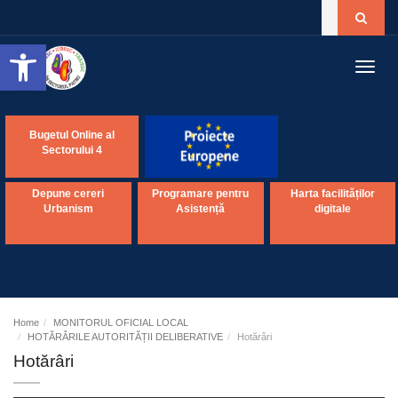
Open toolbar
Toggl
navig
Bugetul Online al
Sectorului 4
Depune cereri
Programare pentru
Harta facilităților
Urbanism
Asistență
digitale
Home
MONITORUL OFICIAL LOCAL
HOTĂRÂRILE AUTORITĂȚII DELIBERATIVE
Hotărâri
Hotărâri