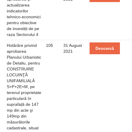
actualizarea
indicatorilor
tehnico-economici
pentru obiective
de investiții de pe
raza Sectorului 4
Hotărâre privind
105
31 August
Descarcă
aprobarea
2021
Planului Urbanistic
de Detaliu, pentru
CONSTRUIRE
LOCUINŢĂ
UNIFAMILIALĂ
S+P+2E+M, pe
terenul proprietate
particulară în
suprafață de 147
mp din acte şi
149mp din
măsurătorile
cadastrale, situat