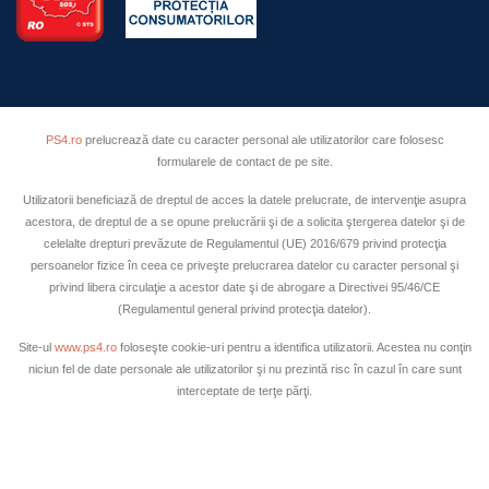
PS4.ro
prelucrează date cu caracter personal ale utilizatorilor care folosesc
formularele de contact de pe site.
Utilizatorii beneficiază de dreptul de acces la datele prelucrate, de intervenţie asupra
acestora, de dreptul de a se opune prelucrării şi de a solicita ştergerea datelor şi de
celelalte drepturi prevăzute de Regulamentul (UE) 2016/679 privind protecţia
persoanelor fizice în ceea ce priveşte prelucrarea datelor cu caracter personal şi
privind libera circulaţie a acestor date şi de abrogare a Directivei 95/46/CE
(Regulamentul general privind protecţia datelor).
Site-ul
www.ps4.ro
foloseşte cookie-uri pentru a identifica utilizatorii. Acestea nu conţin
niciun fel de date personale ale utilizatorilor şi nu prezintă risc în cazul în care sunt
interceptate de terţe părţi.