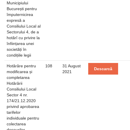
Municipiului
București pentru
împuternicirea
expresă a
Consiliului Local al
Sectorului 4, de a
hotărî cu privire la
înființarea unei
societăți în
condițiile legii
Hotărâre pentru
108
31 August
Descarcă
modificarea și
2021
completarea
Hotărârii
Consiliului Local
Sector 4 nr.
174/21.12.2020
privind aprobarea
tarifelor
individuale pentru
colectarea
deșeurilor