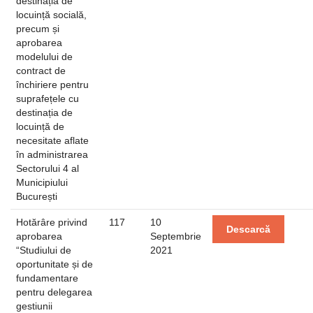
destinația de
locuință socială,
precum și
aprobarea
modelului de
contract de
închiriere pentru
suprafețele cu
destinația de
locuință de
necesitate aflate
în administrarea
Sectorului 4 al
Municipiului
București
Hotărâre privind
117
10
Descarcă
aprobarea
Septembrie
“Studiului de
2021
oportunitate și de
fundamentare
pentru delegarea
gestiunii