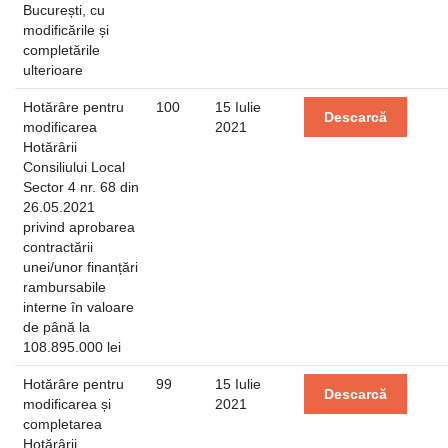
București, cu
modificările și
completările
ulterioare
Hotărâre pentru
100
15 Iulie
Descarcă
modificarea
2021
Hotărârii
Consiliului Local
Sector 4 nr. 68 din
26.05.2021
privind aprobarea
contractării
unei/unor finanțări
rambursabile
interne în valoare
de până la
108.895.000 lei
Hotărâre pentru
99
15 Iulie
Descarcă
modificarea și
2021
completarea
Hotărârii