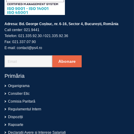
Adresa:
Bd. George Coșbuc, nr. 6-16, Sector 4, București, România
Call center:
021.9441
Telefon:
021.335.92.30
/
021.335.92.36
Fax:
021.337.07.90
E-mail:
contact@ps4.ro
Abonare
Primăria
Organigrama
Consilier Etic
Comisia Paritară
Regulamentul Intern
Dispoziții
Rapoarte
Declarații Avere și Interese Salariați