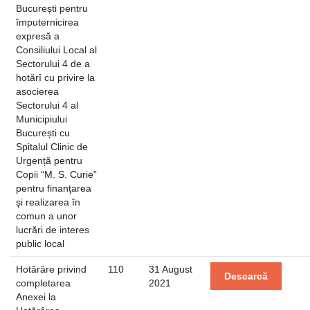
București pentru
împuternicirea
expresă a
Consiliului Local al
Sectorului 4 de a
hotărî cu privire la
asocierea
Sectorului 4 al
Municipiului
București cu
Spitalul Clinic de
Urgență pentru
Copii “M. S. Curie”
pentru finanţarea
şi realizarea în
comun a unor
lucrări de interes
public local
Hotărâre privind
110
31 August
Descarcă
completarea
2021
Anexei la