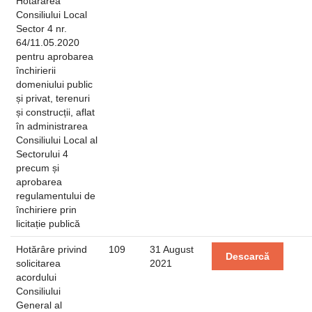
Hotărârea
Consiliului Local
Sector 4 nr.
64/11.05.2020
pentru aprobarea
închirierii
domeniului public
și privat, terenuri
și construcții, aflat
în administrarea
Consiliului Local al
Sectorului 4
precum și
aprobarea
regulamentului de
închiriere prin
licitație publică
Hotărâre privind
109
31 August
Descarcă
solicitarea
2021
acordului
Consiliului
General al