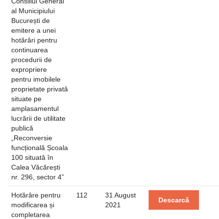
Consiliul General
al Municipiului
București de
emitere a unei
hotărâri pentru
continuarea
procedurii de
expropriere
pentru imobilele
proprietate privată
situate pe
amplasamentul
lucrării de utilitate
publică
„Reconversie
funcțională Școala
100 situată în
Calea Văcărești
nr. 296, sector 4”
Hotărâre pentru
112
31 August
Descarcă
modificarea și
2021
completarea