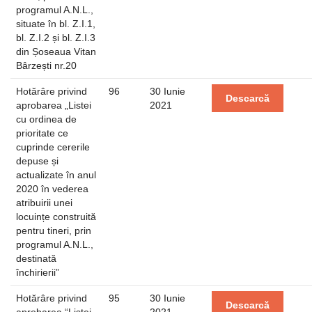
programul A.N.L.,
situate în bl. Z.I.1,
bl. Z.I.2 și bl. Z.I.3
din Șoseaua Vitan
Bârzești nr.20
Hotărâre privind
96
30 Iunie
Descarcă
aprobarea „Listei
2021
cu ordinea de
prioritate ce
cuprinde cererile
depuse și
actualizate în anul
2020 în vederea
atribuirii unei
locuințe construită
pentru tineri, prin
programul A.N.L.,
destinată
închirierii”
Hotărâre privind
95
30 Iunie
Descarcă