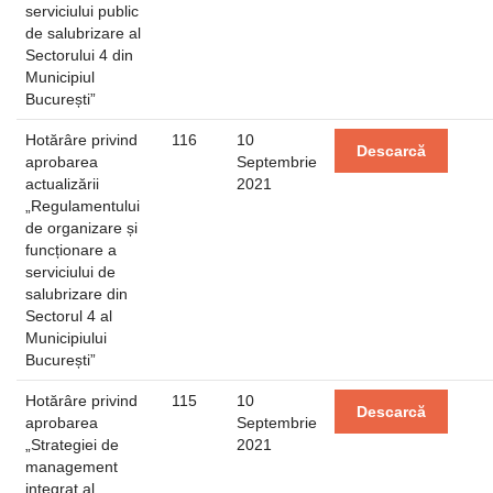
serviciului public
de salubrizare al
Sectorului 4 din
Municipiul
București”
Hotărâre privind
116
10
Descarcă
aprobarea
Septembrie
actualizării
2021
„Regulamentului
de organizare și
funcționare a
serviciului de
salubrizare din
Sectorul 4 al
Municipiului
București”
Hotărâre privind
115
10
Descarcă
aprobarea
Septembrie
„Strategiei de
2021
management
integrat al