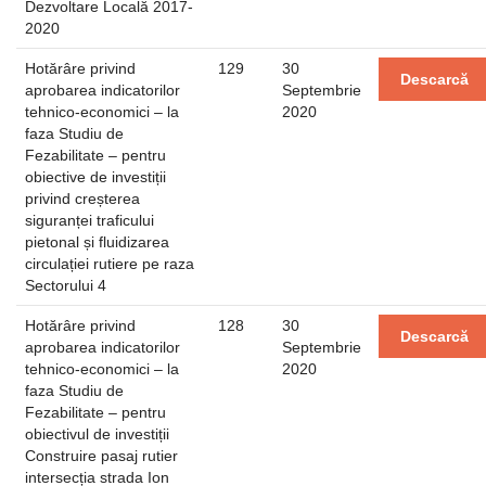
Dezvoltare Locală 2017-
2020
Hotărâre privind
129
30
Descarcă
aprobarea indicatorilor
Septembrie
tehnico-economici – la
2020
faza Studiu de
Fezabilitate – pentru
obiective de investiții
privind creșterea
siguranței traficului
pietonal și fluidizarea
circulației rutiere pe raza
Sectorului 4
Hotărâre privind
128
30
Descarcă
aprobarea indicatorilor
Septembrie
tehnico-economici – la
2020
faza Studiu de
Fezabilitate – pentru
obiectivul de investiții
Construire pasaj rutier
intersecția strada Ion