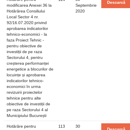
Descarcă
modificarea Anexei 36 la
Septembrie
Hotărârea Consiliului
2020
Local Sector 4 nr.
92/16.07.2020 privind
aprobarea indicatorilor
tehnico-economici - la
faza Proiect Tehnic -
pentru obiective de
investiții de pe raza
Sectorului 4, pentru
creșterea performanței
energetice a blocurilor de
locuințe și aprobarea
indicatorilor tehnico-
economici în urma
revizuirii proiectelor
tehnice pentru alte
obiective de investiții de
pe raza Sectorului 4 al
Municipiului București
Hotărâre pentru
113
30
Descarcă