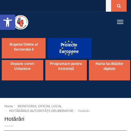
Open toolbar
Toggl
navig
Bugetul Online al
Sectorului 4
Depune cereri
Programare pentru
Harta facilităților
Urbanism
Asistență
digitale
Home
MONITORUL OFICIAL LOCAL
HOTĂRÂRILE AUTORITĂȚII DELIBERATIVE
Hotărâri
Hotărâri