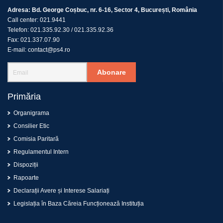
Adresa:
Bd. George Coșbuc, nr. 6-16, Sector 4, București, România
Call center:
021.9441
Telefon:
021.335.92.30
/
021.335.92.36
Fax:
021.337.07.90
E-mail:
contact@ps4.ro
Abonare
Primăria
Organigrama
Consilier Etic
Comisia Paritară
Regulamentul Intern
Dispoziții
Rapoarte
Declarații Avere și Interese Salariați
Legislația în Baza Căreia Funcționează Instituția