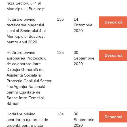
raza Sectorului 4 al
Municipiului București
Hotărâre privind
136
14
Descarcă
rectificarea bugetului
Octombrie
local al Sectorului 4 al
2020
Municipiului București
pentru anul 2020
Hotărâre privind
135
30
Descarcă
aprobarea Protocolului
Septembrie
de colaborare între
2020
Direcția Generală de
Asistență Socială și
Protecția Copilului Sector
4 și Agenția Națională
pentru Egalitate de
Șanse între Femei și
Bărbați
Hotărâre privind
134
30
Descarcă
acordarea ajutorului de
Septembrie
urgență pentru plata
2020