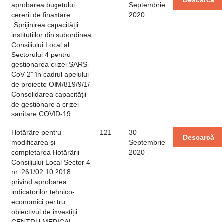
Descarcă
aprobarea bugetului
Septembrie
cererii de finanțare
2020
„Sprijinirea capacității
instituțiilor din subordinea
Consiliului Local al
Sectorului 4 pentru
gestionarea crizei SARS-
CoV-2” în cadrul apelului
de proiecte OIM/819/9/1/
Consolidarea capacității
de gestionare a crizei
sanitare COVID-19
Hotărâre pentru
121
30
Descarcă
modificarea și
Septembrie
completarea Hotărârii
2020
Consiliului Local Sector 4
nr. 261/02.10.2018
privind aprobarea
indicatorilor tehnico-
economici pentru
obiectivul de investiții
CENTRU MEDICAL