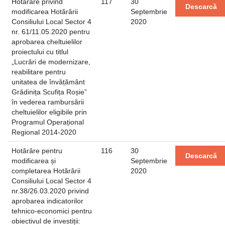
Hotărâre privind
117
30
Descarcă
modificarea Hotărârii
Septembrie
Consiliului Local Sector 4
2020
nr. 61/11.05.2020 pentru
aprobarea cheltuielilor
proiectului cu titlul
„Lucrări de modernizare,
reabilitare pentru
unitatea de învățământ
Grădinița Scufița Roșie”
în vederea rambursării
cheltuielilor eligibile prin
Programul Operațional
Regional 2014-2020
Hotărâre pentru
116
30
Descarcă
modificarea și
Septembrie
completarea Hotărârii
2020
Consiliului Local Sector 4
nr.38/26.03.2020 privind
aprobarea indicatorilor
tehnico-economici pentru
obiectivul de investiții: