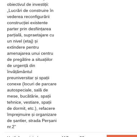
obiectivul de investiții:
„Lucrări de construire în
vederea reconfigurării
construcției existente
parter prin desființarea
parțială, supraetajare cu
un nivel (etaj) și
extindere pentru
amenajarea unui centru
de pregătire a situațiilor
de urgență din
învățământul
preuniversitar și spații
conexe (locuri de parcare
autospeciale, sală de
mese, bucătărie, spații
tehnice, vestiare, spații
de dormit, etc.), refacere
împrejmuire și organizare
de șantier, strada Perșani
nr.2”