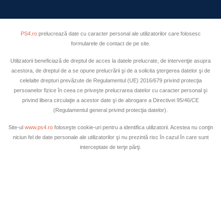
PS4.ro
prelucrează date cu caracter personal ale utilizatorilor care folosesc
formularele de contact de pe site.
Utilizatorii beneficiază de dreptul de acces la datele prelucrate, de intervenţie asupra
acestora, de dreptul de a se opune prelucrării şi de a solicita ştergerea datelor şi de
celelalte drepturi prevăzute de Regulamentul (UE) 2016/679 privind protecţia
persoanelor fizice în ceea ce priveşte prelucrarea datelor cu caracter personal şi
privind libera circulaţie a acestor date şi de abrogare a Directivei 95/46/CE
(Regulamentul general privind protecţia datelor).
Site-ul
www.ps4.ro
foloseşte cookie-uri pentru a identifica utilizatorii. Acestea nu conţin
niciun fel de date personale ale utilizatorilor şi nu prezintă risc în cazul în care sunt
interceptate de terţe părţi.