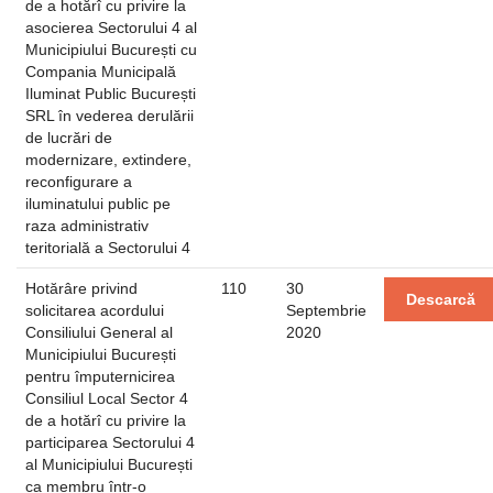
de a hotărî cu privire la
asocierea Sectorului 4 al
Municipiului București cu
Compania Municipală
Iluminat Public București
SRL în vederea derulării
de lucrări de
modernizare, extindere,
reconfigurare a
iluminatului public pe
raza administrativ
teritorială a Sectorului 4
Hotărâre privind
110
30
Descarcă
solicitarea acordului
Septembrie
Consiliului General al
2020
Municipiului București
pentru împuternicirea
Consiliul Local Sector 4
de a hotărî cu privire la
participarea Sectorului 4
al Municipiului București
ca membru într-o