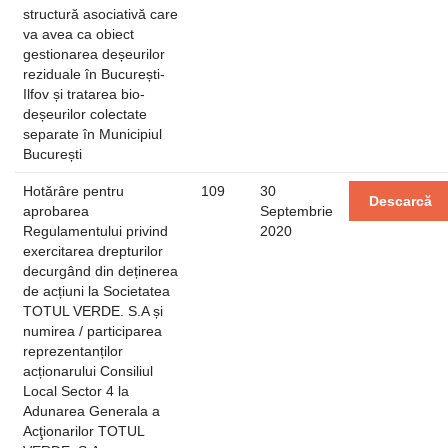
structură asociativă care
va avea ca obiect
gestionarea deșeurilor
reziduale în București-
Ilfov și tratarea bio-
deșeurilor colectate
separate în Municipiul
București
Hotărâre pentru
109
30
Descarcă
aprobarea
Septembrie
Regulamentului privind
2020
exercitarea drepturilor
decurgând din deținerea
de acțiuni la Societatea
TOTUL VERDE. S.A și
numirea / participarea
reprezentanților
acționarului Consiliul
Local Sector 4 la
Adunarea Generala a
Acţionarilor TOTUL