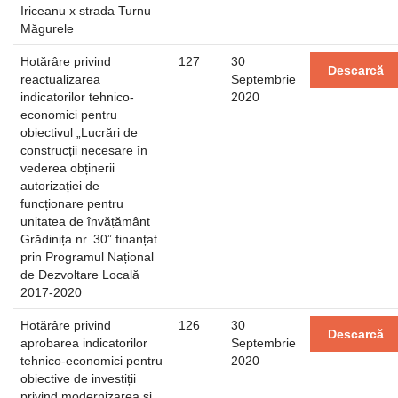
Iriceanu x strada Turnu
Măgurele
Hotărâre privind
127
30
Descarcă
reactualizarea
Septembrie
indicatorilor tehnico-
2020
economici pentru
obiectivul „Lucrări de
construcții necesare în
vederea obținerii
autorizației de
funcționare pentru
unitatea de învățământ
Grădinița nr. 30” finanțat
prin Programul Național
de Dezvoltare Locală
2017-2020
Hotărâre privind
126
30
Descarcă
aprobarea indicatorilor
Septembrie
tehnico-economici pentru
2020
obiective de investiții
privind modernizarea și