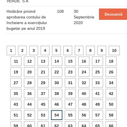
VERDE. S.A
Hotărâre privind
108
30
Descarcă
aprobarea contului de
Septembrie
încheiere a exercițiului
2020
bugetar pe anul 2019
1
2
3
4
5
6
7
8
9
10
11
12
13
14
15
16
17
18
19
20
21
22
23
24
25
26
27
28
29
30
31
32
33
34
35
36
37
38
39
40
41
42
43
44
45
46
47
48
49
50
51
52
53
54
55
56
57
58
59
60
61
62
63
64
65
66