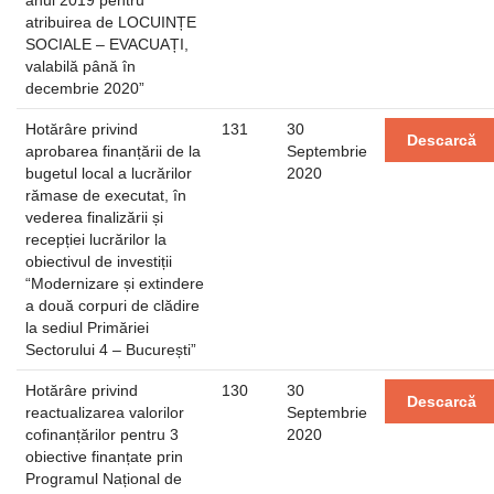
anul 2019 pentru
atribuirea de LOCUINȚE
SOCIALE – EVACUAȚI,
valabilă până în
decembrie 2020”
Hotărâre privind
131
30
Descarcă
aprobarea finanțării de la
Septembrie
bugetul local a lucrărilor
2020
rămase de executat, în
vederea finalizării și
recepției lucrărilor la
obiectivul de investiții
“Modernizare și extindere
a două corpuri de clădire
la sediul Primăriei
Sectorului 4 – București”
Hotărâre privind
130
30
Descarcă
reactualizarea valorilor
Septembrie
cofinanțărilor pentru 3
2020
obiective finanțate prin
Programul Național de