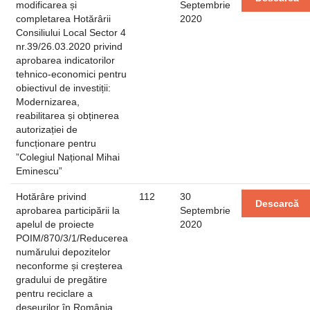
modificarea și
Septembrie
completarea Hotărârii
2020
Consiliului Local Sector 4
nr.39/26.03.2020 privind
aprobarea indicatorilor
tehnico-economici pentru
obiectivul de investiții:
Modernizarea,
reabilitarea și obținerea
autorizației de
funcționare pentru
”Colegiul Național Mihai
Eminescu”
Hotărâre privind
112
30
Descarcă
aprobarea participării la
Septembrie
apelul de proiecte
2020
POIM/870/3/1/Reducerea
numărului depozitelor
neconforme și creșterea
gradului de pregătire
pentru reciclare a
deșeurilor în România,