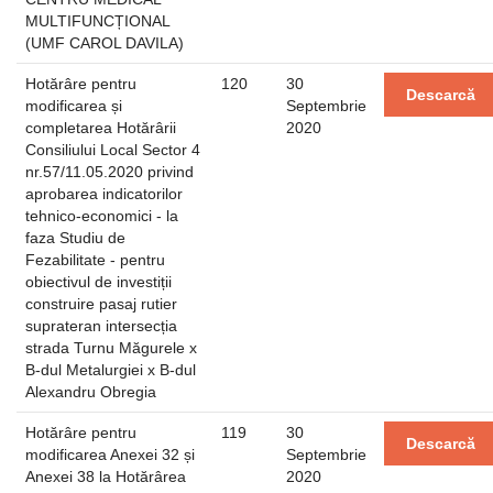
MULTIFUNCȚIONAL
(UMF CAROL DAVILA)
Hotărâre pentru
120
30
Descarcă
modificarea și
Septembrie
completarea Hotărârii
2020
Consiliului Local Sector 4
nr.57/11.05.2020 privind
aprobarea indicatorilor
tehnico-economici - la
faza Studiu de
Fezabilitate - pentru
obiectivul de investiții
construire pasaj rutier
suprateran intersecția
strada Turnu Măgurele x
B-dul Metalurgiei x B-dul
Alexandru Obregia
Hotărâre pentru
119
30
Descarcă
modificarea Anexei 32 și
Septembrie
Anexei 38 la Hotărârea
2020