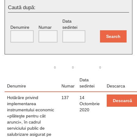
Caută după:
Data
Denumire
Numar
sedintei
Search
Data
Denumire
Numar
sedintei
Descarca
Hotărâre privind
137
14
Descarcă
implementarea
Octombrie
instrumentului economic
2020
«plăteşte pentru cât
arunci», în cadrul
serviciului public de
salubrizare asigurat pe