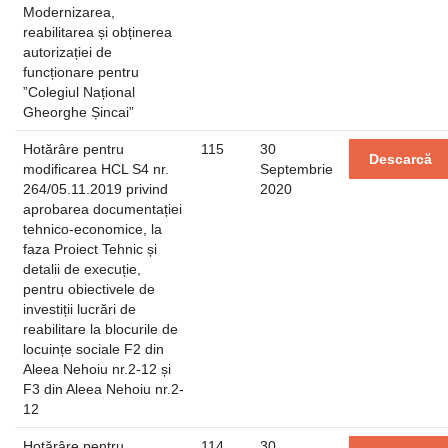
Modernizarea,
reabilitarea și obținerea
autorizației de
funcționare pentru
”Colegiul Național
Gheorghe Șincai”
Hotărâre pentru
115
30
Descarcă
modificarea HCL S4 nr.
Septembrie
264/05.11.2019 privind
2020
aprobarea documentației
tehnico-economice, la
faza Proiect Tehnic și
detalii de execuție,
pentru obiectivele de
investiții lucrări de
reabilitare la blocurile de
locuințe sociale F2 din
Aleea Nehoiu nr.2-12 și
F3 din Aleea Nehoiu nr.2-
12
Hotărâre pentru
114
30