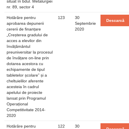
situat în bdul. Metalurgiei
nr. 89, sector 4
Hotărâre pentru
123
30
Descarcă
aprobarea depunerii
Septembrie
cererii de finanțare
2020
„Creșterea gradului de
acces a elevilor din
învățământul
preuniversitar la procesul
de învățare on-line prin
dotarea acestora cu
echipamente de tipul
tabletelor școlare” și a
cheltuielilor aferente
acesteia în cadrul
apelului de proiecte
lansat prin Programul
Operațional
Competitivitate 2014-
2020
Hotărâre pentru
122
30