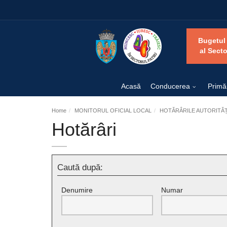
Bugetul
al Secto
Acasă
Conducerea
Primă
Home
MONITORUL OFICIAL LOCAL
HOTĂRÂRILE AUTORITĂȚI
Hotărâri
Caută după:
Denumire
Numar