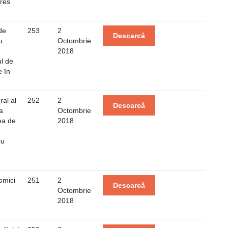
eres
de
253
2
Descarcă
u
Octombrie
2018
l de
 în
ral al
252
2
Descarcă
a
Octombrie
ea de
2018
cu
omici
251
2
Descarcă
Octombrie
2018