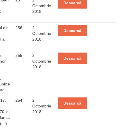
ipării
257
2
Descarcă
Octombrie
0
2018
l din
256
2
Descarcă
Octombrie
l al
2018
r.
255
2
Descarcă
unor
Octombrie
2018
,
publice
are
017,
254
2
Descarcă
Octombrie
0 lei,
2018
 Banca
i în