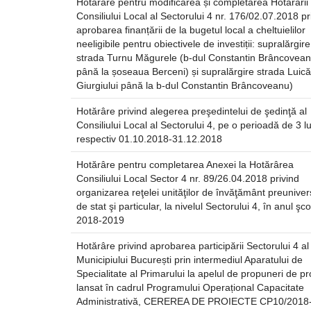
Hotărâre pentru modificarea și completarea Hotărârii
Consiliului Local al Sectorului 4 nr. 176/02.07.2018 pr
aprobarea finanțării de la bugetul local a cheltuielilor
neeligibile pentru obiectivele de investiții: supralărgire
strada Turnu Măgurele (b-dul Constantin Brâncovea
până la șoseaua Berceni) și supralărgire strada Luică
Giurgiului până la b-dul Constantin Brâncoveanu)
Hotărâre privind alegerea preşedintelui de şedinţă al
Consiliului Local al Sectorului 4, pe o perioadă de 3 lu
respectiv 01.10.2018-31.12.2018
Hotărâre pentru completarea Anexei la Hotărârea
Consiliului Local Sector 4 nr. 89/26.04.2018 privind
organizarea reţelei unităţilor de învăţământ preuniver
de stat şi particular, la nivelul Sectorului 4, în anul şco
2018-2019
Hotărâre privind aprobarea participării Sectorului 4 al
Municipiului București prin intermediul Aparatului de
Specialitate al Primarului la apelul de propuneri de pr
lansat în cadrul Programului Operațional Capacitate
Administrativă, CEREREA DE PROIECTE CP10/2018