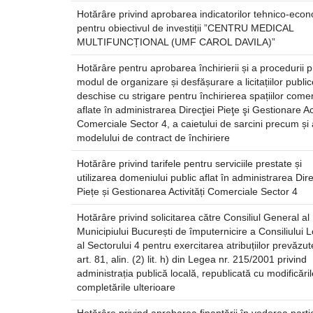
Hotărâre privind aprobarea indicatorilor tehnico-econ
pentru obiectivul de investiții ”CENTRU MEDICAL
MULTIFUNCȚIONAL (UMF CAROL DAVILA)”
Hotărâre pentru aprobarea închirierii și a procedurii p
modul de organizare și desfășurare a licitațiilor public
deschise cu strigare pentru închirierea spațiilor come
aflate în administrarea Direcţiei Pieţe şi Gestionare Act
Comerciale Sector 4, a caietului de sarcini precum și 
modelului de contract de închiriere
Hotărâre privind tarifele pentru serviciile prestate și
utilizarea domeniului public aflat în administrarea Dire
Piețe și Gestionarea Activități Comerciale Sector 4
Hotărâre privind solicitarea către Consiliul General al
Municipiului București de împuternicire a Consiliului L
al Sectorului 4 pentru exercitarea atribuțiilor prevăzut
art. 81, alin. (2) lit. h) din Legea nr. 215/2001 privind
administrația publică locală, republicată cu modificăril
completările ulterioare