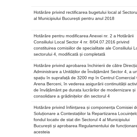
Hotărâre privind rectificarea bugetului local al Sectoru
al Municipiului București pentru anul 2018
Hotărâre pentru modificarea Anexei nr. 2 a Hotărârii
Consiliului Local Sector 4 nr. 8/04.07.2016 privind
constituirea comisiilor de specialitate ale Consiliului L
sectorului 4, modificată și completată
Hotărâre privind aprobarea închirierii de către Direcți
Administrare a Unităților de Învățământ Sector 4, a u
spațiu în suprafață de 3200 mp în Centrul Comercial
Arena Berceni, în vederea asigurării continuității activi
de învățământ pe durata lucrărilor de modernizare și
consolidare a grădinițelor din sectorul 4
Hotărâre privind înființarea și componența Comisiei d
Soluționare a Contestațiilor la Repartizarea Locuințel
fondul locativ de stat din Sectorul 4 al Municipiului
București și aprobarea Regulamentului de funcționar
acesteia