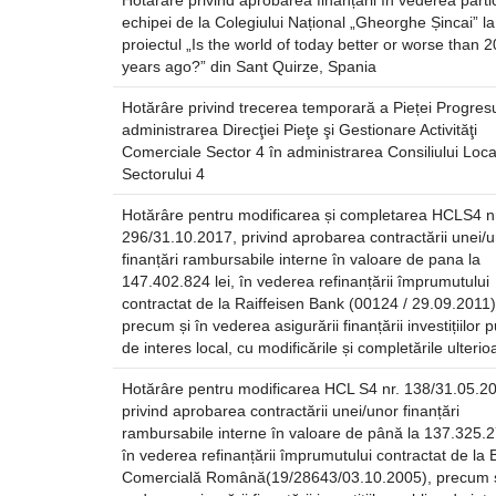
Hotărâre privind aprobarea finanțării în vederea partic
echipei de la Colegiului Național „Gheorghe Șincai” la
proiectul „Is the world of today better or worse than 2
years ago?” din Sant Quirze, Spania
Hotărâre privind trecerea temporară a Pieței Progresu
administrarea Direcţiei Pieţe şi Gestionare Activităţi
Comerciale Sector 4 în administrarea Consiliului Loca
Sectorului 4
Hotărâre pentru modificarea și completarea HCLS4 n
296/31.10.2017, privind aprobarea contractării unei/
finanțări rambursabile interne în valoare de pana la
147.402.824 lei, în vederea refinanțării împrumutului
contractat de la Raiffeisen Bank (00124 / 29.09.2011)
precum și în vederea asigurării finanțării investițiilor 
de interes local, cu modificările și completările ulterio
Hotărâre pentru modificarea HCL S4 nr. 138/31.05.2
privind aprobarea contractării unei/unor finanțări
rambursabile interne în valoare de până la 137.325.27
în vederea refinanțării împrumutului contractat de la
Comercială Română(19/28643/03.10.2005), precum ș