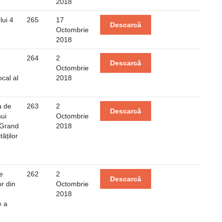
2018
lui 4
265
17
Descarcă
Octombrie
2018
264
2
Descarcă
Octombrie
ocal al
2018
a de
263
2
Descarcă
nui
Octombrie
 Grand
2018
tăților
e
262
2
Descarcă
or din
Octombrie
2018
e a