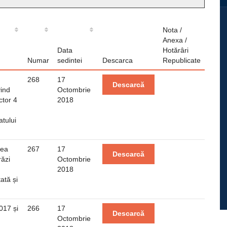
Nota /
Anexa /
Data
Hotărâri
Numar
sedintei
Descarca
Republicate
268
17
Descarcă
vind
Octombrie
ctor 4
2018
atului
rea
267
17
Descarcă
răzi
Octombrie
2018
ată și
017 și
266
17
Descarcă
Octombrie