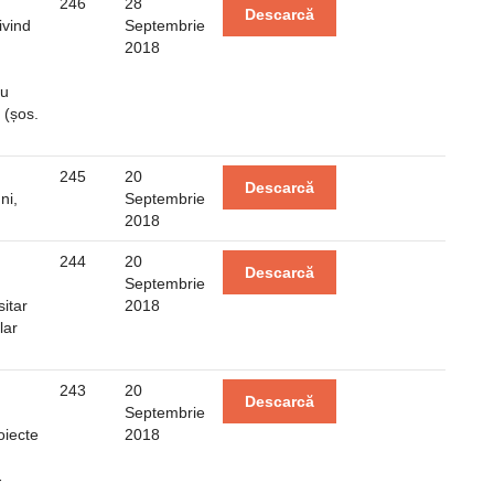
246
28
Descarcă
ivind
Septembrie
2018
nu
 (șos.
245
20
Descarcă
ni,
Septembrie
2018
244
20
Descarcă
Septembrie
sitar
2018
lar
243
20
Descarcă
Septembrie
oiecte
2018
-