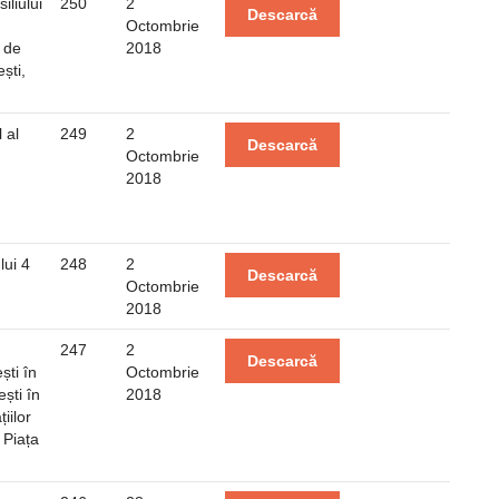
liului
250
2
Descarcă
Octombrie
e de
2018
ști,
 al
249
2
Descarcă
Octombrie
2018
lui 4
248
2
Descarcă
Octombrie
2018
247
2
Descarcă
ști în
Octombrie
ești în
2018
iilor
 Piața