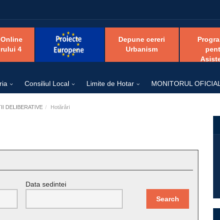
 Online
Depune cereri
Progr
rului 4
Urbanism
pent
Asist
ria
Consiliul Local
Limite de Hotar
MONITORUL OFICIA
I DELIBERATIVE
Hotărâri
Data sedintei
Search