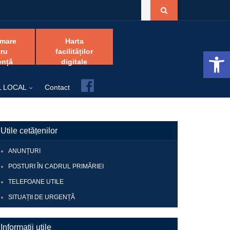
amare
Harta
Open 
ru
facilităților
ență
digitale
Facebook
L LOCAL
Contact
Utile cetățenilor
ANUNȚURI
POSTURI ÎN CADRUL PRIMĂRIEI
TELEFOANE UTILE
SITUAȚII DE URGENȚĂ
Informații utile