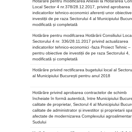
Hotărâre pentru modificarea Anexei la Hotărârea Consi
Local Sector 4 nr.378/28.12.2017, privind aprobarea
indicatorilor tehnico-economici aferenți unor obiectiv
investiții de pe raza Sectorului 4 al Municipiului Bucure
modificată și completată
Hotărâre pentru modifcarea Hotărârii Consiliului Local
Sectorului 4 nr. 336/28.11.2017 privind actualizarea
indicatorilor tehnico-economici -faza Proiect Tehnic –
pentru obiective de investiții de pe raza Sectorului 4,
modificată și completată
Hotărâre privind rectificarea bugetului local al Sectoru
al Municipiului București pentru anul 2018
Hotărâre privind aprobarea contractelor de schimb
încheiate în formă autentică, între Municipiului Bucure
calitate de proprietar, Sectorul 4 al Municipiului Bucur
calitate de administrator și investitor și proprietarii spaț
afectate de modernizarea Complexului agroalimentar
Sudului