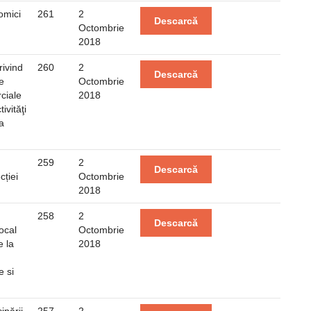
omici
261
2
Descarcă
Octombrie
2018
rivind
260
2
Descarcă
e
Octombrie
rciale
2018
ivităţi
a
259
2
Descarcă
cției
Octombrie
2018
258
2
Descarcă
ocal
Octombrie
e la
2018
e si