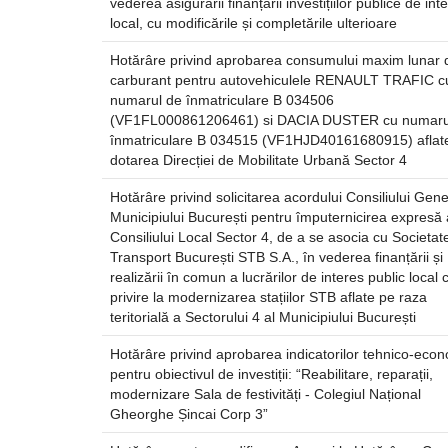
vederea asigurării finanțării investițiilor publice de int
local, cu modificările și completările ulterioare
Hotărâre privind aprobarea consumului maxim lunar 
carburant pentru autovehiculele RENAULT TRAFIC c
numarul de înmatriculare B 034506
(VF1FL000861206461) si DACIA DUSTER cu numaru
înmatriculare B 034515 (VF1HJD40161680915) aflate
dotarea Direcției de Mobilitate Urbană Sector 4
Hotărâre privind solicitarea acordului Consiliului Gene
Municipiului București pentru împuternicirea expresă 
Consiliului Local Sector 4, de a se asocia cu Societat
Transport București STB S.A., în vederea finanțării și
realizării în comun a lucrărilor de interes public local 
privire la modernizarea stațiilor STB aflate pe raza
teritorială a Sectorului 4 al Municipiului București
Hotărâre privind aprobarea indicatorilor tehnico-econ
pentru obiectivul de investiții: “Reabilitare, reparații,
modernizare Sala de festivități - Colegiul Național
Gheorghe Șincai Corp 3”