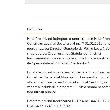
Denumire
Hotărâre privind îndreptarea unor erori din Hotărârea
Consiliului Local al Sectorului 4 nr. 7/ 31.01.2018, pri
reorganizarea Direcției Generale de Poliție Locală Se
și aprobarea Organigramei, Statului de funcții și
Regulamentului de organizare și funcționare ale Apar
de Specialitate al Primarului Sectorului 4
Hotărâre privind solicitarea de preluare în administra
Consiliului General al Municipiului București a unor st
aflate în administrarea Consiliului Local Sector 4, în
vederea includerii în programul ” Nicio stradă neasfalt
fără utilități publice”
Hotărâre privind modificarea HCL S4 nr. 344/ 18.12.2
HCL S4 nr. 174/ 02.07.2018