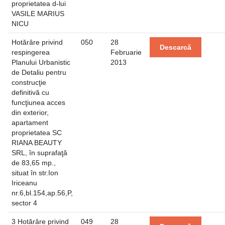
proprietatea d-lui
VASILE MARIUS
NICU
Hotărâre privind
050
28
Descarcă
respingerea
Februarie
Planului Urbanistic
2013
de Detaliu pentru
construcţie
definitivă cu
funcţiunea acces
din exterior,
apartament
proprietatea SC
RIANA BEAUTY
SRL, în suprafaţă
de 83,65 mp.,
situat în str.Ion
Iriceanu
nr.6,bl.154,ap.56,P,
sector 4
3 Hotărâre privind
049
28