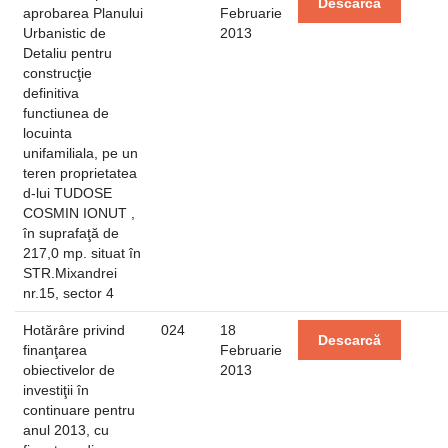
Descarcă
aprobarea Planului
Februarie
Urbanistic de
2013
Detaliu pentru
construcţie
definitiva
functiunea de
locuinta
unifamiliala, pe un
teren proprietatea
d-lui TUDOSE
COSMIN IONUT ,
în suprafaţă de
217,0 mp. situat în
STR.Mixandrei
nr.15, sector 4
Hotărâre privind
024
18
Descarcă
finanţarea
Februarie
obiectivelor de
2013
investiţii în
continuare pentru
anul 2013, cu