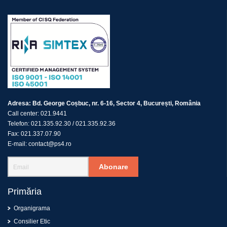
Adresa:
Bd. George Coșbuc, nr. 6-16, Sector 4, București, România
Call center:
021.9441
Telefon:
021.335.92.30
/
021.335.92.36
Fax:
021.337.07.90
E-mail:
contact@ps4.ro
Abonare
Primăria
Organigrama
Consilier Etic