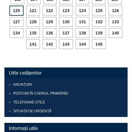
120
121
122
123
124
125
126
127
128
129
130
131
132
133
134
135
136
137
138
139
140
141
142
143
144
145
Utile cetățenilor
ANUNȚURI
POSTURI ÎN CADRUL PRIMĂRIEI
TELEFOANE UTILE
SITUAȚII DE URGENȚĂ
Informații utile