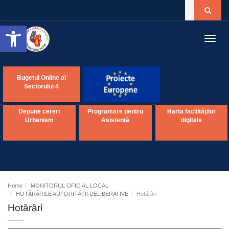
Open toolbar
Toggl
navig
Bugetul Online al
Sectorului 4
Depune cereri
Programare pentru
Harta facilităților
Urbanism
Asistență
digitale
Home
MONITORUL OFICIAL LOCAL
HOTĂRÂRILE AUTORITĂȚII DELIBERATIVE
Hotărâri
Hotărâri