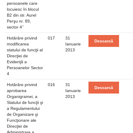
persoanele care
locuiesc în blocul
B2 din str. Aurel
Perşu nr. 89,
sector 4’’
Hotărâre privind
017
31
Descarcă
modificarea
Ianuarie
statului de funcţii al
2013
Direcţiei de
Evidenţă a
Persoanelor Sector
4
Hotărâre privind
016
31
Descarcă
aprobarea
Ianuarie
Organigramei, a
2013
Statului de funcţii şi
a Regulamentului
de Organizare şi
Funcţionare ale
Direcţiei de
Administrare a