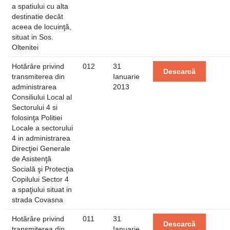
a spatiului cu alta
destinatie decât
aceea de locuinţă,
situat in Sos.
Oltenitei
Hotărâre privind
012
31
Descarcă
transmiterea din
Ianuarie
administrarea
2013
Consiliului Local al
Sectorului 4 si
folosinţa Politiei
Locale a sectorului
4 in administrarea
Direcţiei Generale
de Asistenţă
Socială şi Protecţia
Copilului Sector 4
a spaţiului situat in
strada Covasna
Hotărâre privind
011
31
Descarcă
transmiterea din
Ianuarie