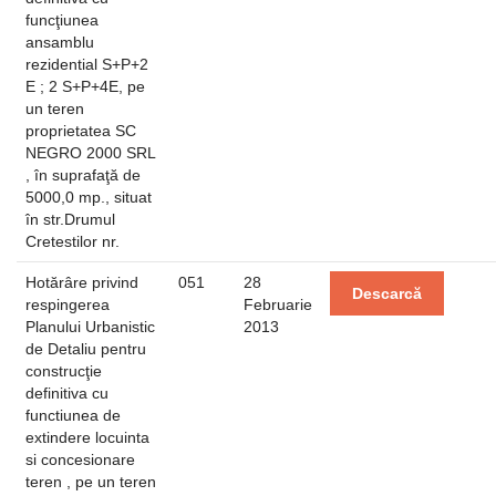
funcţiunea
ansamblu
rezidential S+P+2
E ; 2 S+P+4E, pe
un teren
proprietatea SC
NEGRO 2000 SRL
, în suprafaţă de
5000,0 mp., situat
în str.Drumul
Cretestilor nr.
Hotărâre privind
051
28
Descarcă
respingerea
Februarie
Planului Urbanistic
2013
de Detaliu pentru
construcţie
definitiva cu
functiunea de
extindere locuinta
si concesionare
teren , pe un teren