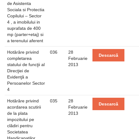
de Asistenta
Sociala si Protectia
Copilului – Sector
4 , a imobilului in
suprafata de 400
mp (parter+etaj) si
a terenului aferent
Hotărâre privind
036
28
Descarcă
completarea
Februarie
statului de funcţii al
2013
Direcţiei de
Evidenţă a
Persoanelor Sector
4
Hotărâre privind
035
28
Descarcă
acordarea scutirii
Februarie
de la plata
2013
impozitului pe
clădiri pentru
Societatea
Handicapaţilor