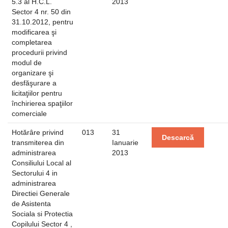
5.3 al H.C.L.
2013
Sector 4 nr. 50 din
31.10.2012, pentru
modificarea şi
completarea
procedurii privind
modul de
organizare şi
desfăşurare a
licitaţiilor pentru
închirierea spaţiilor
comerciale
Hotărâre privind
013
31
Descarcă
transmiterea din
Ianuarie
administrarea
2013
Consiliului Local al
Sectorului 4 in
administrarea
Directiei Generale
de Asistenta
Sociala si Protectia
Copilului Sector 4 ,