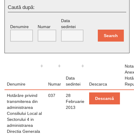
Caută după:
Data
Denumire
Numar
sedintei
Search
Nota
Anex
Data
Hotă
Denumire
Numar
sedintei
Descarca
Repu
Hotărâre privind
037
28
Descarcă
transmiterea din
Februarie
administrarea
2013
Consiliului Local al
Sectorului 4 in
administrarea
Directia Generala