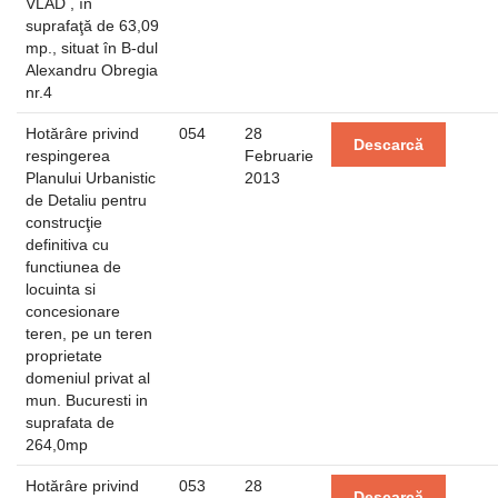
VLAD , în
suprafaţă de 63,09
mp., situat în B-dul
Alexandru Obregia
nr.4
Hotărâre privind
054
28
Descarcă
respingerea
Februarie
Planului Urbanistic
2013
de Detaliu pentru
construcţie
definitiva cu
functiunea de
locuinta si
concesionare
teren, pe un teren
proprietate
domeniul privat al
mun. Bucuresti in
suprafata de
264,0mp
Hotărâre privind
053
28
Descarcă