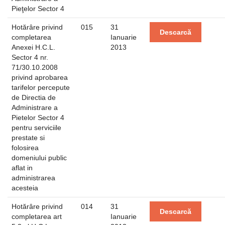
Pieţelor Sector 4
Hotărâre privind
015
31
Descarcă
completarea
Ianuarie
Anexei H.C.L.
2013
Sector 4 nr.
71/30.10.2008
privind aprobarea
tarifelor percepute
de Directia de
Administrare a
Pietelor Sector 4
pentru serviciile
prestate si
folosirea
domeniului public
aflat in
administrarea
acesteia
Hotărâre privind
014
31
Descarcă
completarea art
Ianuarie