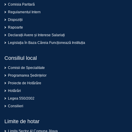
Comisia Paritară
Regulamentul Intern
Dispoziții
Rapoarte
Declarații Avere și Interese Salariați
Legislația în Baza Căreia Funcționează Instituția
Consiliul local
Comisii de Specialitate
Programarea Ședințelor
Proiecte de Hotărâre
Hotărâri
Legea 550/2002
Consilieri
Limite de hotar
Limita Sector 4/ Comuna Jilava