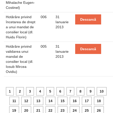
Mihalache Eugen-
Costinel)
Hotărâre privind
006
31
Descarcă
încetarea de drept
Ianuarie
a unui mandat de
2013
consilier local (dl.
Huidu Florin)
Hotărâre privind
005
31
Descarcă
validarea unui
Ianuarie
mandat de
2013
consilier local (dl.
Iosub Mircea
Ovidiu)
1
2
3
4
5
6
7
8
9
10
11
12
13
14
15
16
17
18
19
20
21
22
23
24
25
26