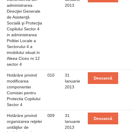
administrarea
2013
Direcţiei Generale
de Asistenţă
Socială şi Protecţia
Copilului Sector 4
in administrarea
Politiei Locale a
Sectorului 4 a
imobilului situat in
Aleea Ciceu nr.12
sector 4
Hotărâre privind
010
31
Descarcă
modificarea
Ianuarie
componentei
2013
Comisiei pentru
Protectia Copilului
Sector 4
Hotărâre privind
009
31
Descarcă
organizarea reţelei
Ianuarie
unităţilor de
2013