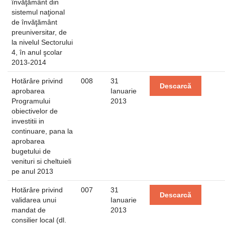
învăţământ din
sistemul naţional
de învăţământ
preuniversitar, de
la nivelul Sectorului
4, în anul şcolar
2013-2014
Hotărâre privind
008
31
Descarcă
aprobarea
Ianuarie
Programului
2013
obiectivelor de
investitii in
continuare, pana la
aprobarea
bugetului de
venituri si cheltuieli
pe anul 2013
Hotărâre privind
007
31
Descarcă
validarea unui
Ianuarie
mandat de
2013
consilier local (dl.