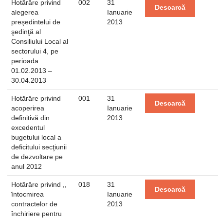
Hotărâre privind
002
31
Descarcă
alegerea
Ianuarie
preşedintelui de
2013
şedinţă al
Consiliului Local al
sectorului 4, pe
perioada
01.02.2013 –
30.04.2013
Hotărâre privind
001
31
Descarcă
acoperirea
Ianuarie
definitivă din
2013
excedentul
bugetului local a
deficitului secţiunii
de dezvoltare pe
anul 2012
Hotărâre privind ,,
018
31
Descarcă
întocmirea
Ianuarie
contractelor de
2013
închiriere pentru