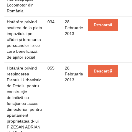
Locomotor din
România
Hotărâre privind
034
28
Descarcă
scutirea de la plata
Februarie
impozitului pe
2013
clădiri şi terenuri a
persoanelor fizice
care beneficiază
de ajutor social
Hotărâre privind
055
28
Descarcă
respingerea
Februarie
Planului Urbanistic
2013
de Detaliu pentru
construcţie
definitivă cu
funcţiunea acces
din exterior, pentru
apartament
proprietatea d-lui
FIZESAN ADRIAN