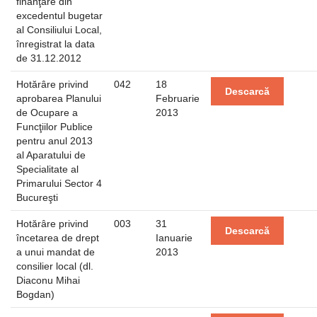
finanţare din
excedentul bugetar
al Consiliului Local,
înregistrat la data
de 31.12.2012
Hotărâre privind
042
18
Descarcă
aprobarea Planului
Februarie
de Ocupare a
2013
Funcţiilor Publice
pentru anul 2013
al Aparatului de
Specialitate al
Primarului Sector 4
Bucureşti
Hotărâre privind
003
31
Descarcă
încetarea de drept
Ianuarie
a unui mandat de
2013
consilier local (dl.
Diaconu Mihai
Bogdan)