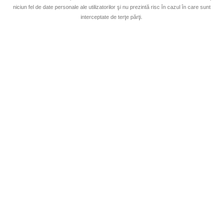
niciun fel de date personale ale utilizatorilor şi nu prezintă risc în cazul în care sunt
interceptate de terţe părţi.