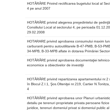
HOTÃRÂRE Privind rectificarea bugetului local al Sect
4 pe anul 2007
HOTĂRÂRE privind alegerea preşedintelui de şedinţă
Consiliului Local al sectorului 4, pe perioada 01.12.2
29.02.2008
HOTARARE privind aprobarea consumului maxim lun
carburanti pentru autoutilitarele B-47-PMB, B-53-PMB
34-MPB, B-33-MPB aflate in dotarea Primăriei Sectoru
HOTĂRÂRE privind aprobarea documentaţiei tehnico
economice a obiectivelor de investiţii
HOTĂRÂRE privind repartizarea apartamentului nr.2 s
în Blocul Z.I.1, Şos.Olteniţei nr.219, Cartier N.Tonitza
4
HOTĂRÂRE privind aprobarea unor Planuri urbanisti
detaliu pe terenuri proprietate privata persoane fizice
juridice, terenuri domeniul privat si domeniul public al