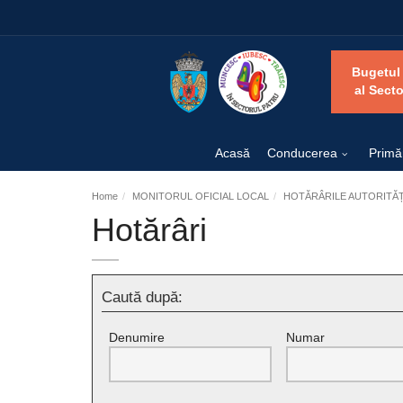
Bugetul
al Secto
Acasă
Conducerea
Primă
Home
MONITORUL OFICIAL LOCAL
HOTĂRÂRILE AUTORITĂȚI
Hotărâri
Caută după:
Denumire
Numar