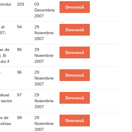
orului
103
03
Descarcă
Decembrie
2007
 al
94
29
Descarcă
007-
Noiembrie
2007
ar de
95
29
Descarcă
, B-
Noiembrie
lui 4
2007
-
96
29
Descarcă
Noiembrie
2007
ituat
97
29
Descarcă
, sector
Noiembrie
2007
ce de
98
29
Descarcă
 si/sau
Noiembrie
2007