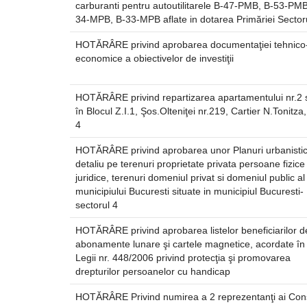
carburanti pentru autoutilitarele B-47-PMB, B-53-PMB
34-MPB, B-33-MPB aflate in dotarea Primăriei Sectoru
HOTĂRÂRE privind aprobarea documentaţiei tehnico
economice a obiectivelor de investiţii
HOTĂRÂRE privind repartizarea apartamentului nr.2 s
în Blocul Z.I.1, Şos.Olteniţei nr.219, Cartier N.Tonitza
4
HOTĂRÂRE privind aprobarea unor Planuri urbanisti
detaliu pe terenuri proprietate privata persoane fizice
juridice, terenuri domeniul privat si domeniul public al
municipiului Bucuresti situate in municipiul Bucuresti-
sectorul 4
HOTĂRÂRE privind aprobarea listelor beneficiarilor d
abonamente lunare şi cartele magnetice, acordate în
Legii nr. 448/2006 privind protecţia şi promovarea
drepturilor persoanelor cu handicap
HOTĂRÂRE Privind numirea a 2 reprezentanţi ai Consi