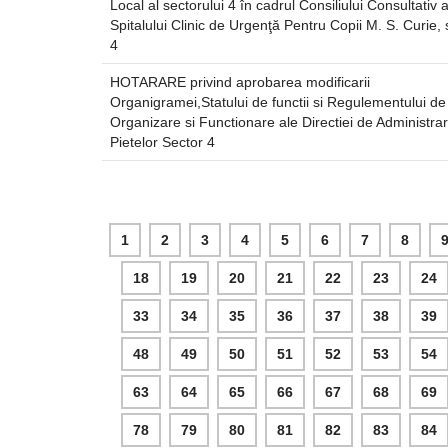
Local al sectorului 4 în cadrul Consiliului Consultativ a
Spitalului Clinic de Urgenţă Pentru Copii M. S. Curie, 
4
HOTARARE privind aprobarea modificarii
Organigramei,Statului de functii si Regulementului de
Organizare si Functionare ale Directiei de Administra
Pietelor Sector 4
1
2
3
4
5
6
7
8
18
19
20
21
22
23
24
33
34
35
36
37
38
39
48
49
50
51
52
53
54
63
64
65
66
67
68
69
78
79
80
81
82
83
84