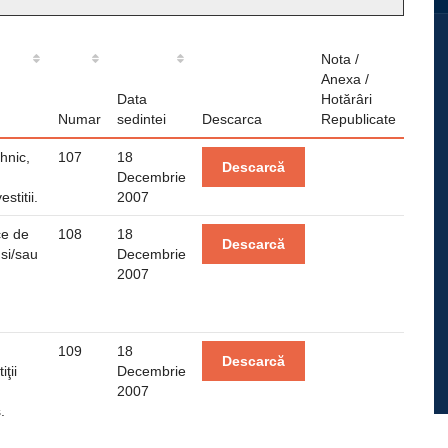
Nota /
Anexa /
Data
Hotărâri
Numar
sedintei
Descarca
Republicate
hnic,
107
18
Descarcă
Decembrie
titii.
2007
ce de
108
18
Descarcă
 si/sau
Decembrie
2007
109
18
Descarcă
ţii
Decembrie
2007
.