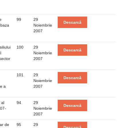
e
99
29
Descarcă
 baza
Noiembrie
2007
liului
100
29
Descarcă
l
Noiembrie
sector
2007
101
29
Descarcă
Noiembrie
re a
2007
 al
94
29
Descarcă
007-
Noiembrie
2007
ar de
95
29
Descarcă