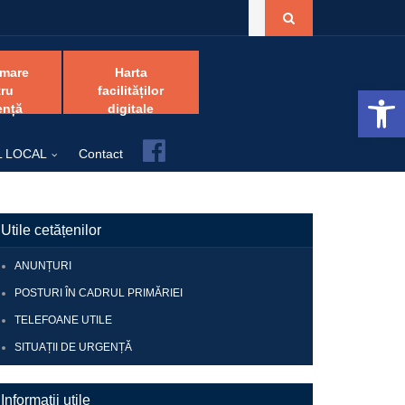
amare
Harta
Open 
ru
facilităților
ență
digitale
Facebook
L LOCAL
Contact
Utile cetățenilor
ANUNȚURI
POSTURI ÎN CADRUL PRIMĂRIEI
TELEFOANE UTILE
SITUAȚII DE URGENȚĂ
Informații utile