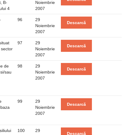
, B-
Noiembrie
lui 4
2007
-
96
29
Descarcă
Noiembrie
2007
ituat
97
29
Descarcă
, sector
Noiembrie
2007
ce de
98
29
Descarcă
 si/sau
Noiembrie
2007
e
99
29
Descarcă
 baza
Noiembrie
2007
liului
100
29
Descarcă