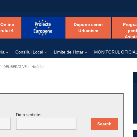
 Online
Depune cereri
Progr
rului 4
Urbanism
pent
Asist
ria
Consiliul Local
Limite de Hotar
MONITORUL OFICIA
I DELIBERATIVE
Hotărâri
Data sedintei
Search