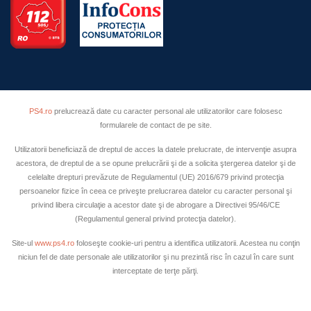
PS4.ro
prelucrează date cu caracter personal ale utilizatorilor care folosesc
formularele de contact de pe site.
Utilizatorii beneficiază de dreptul de acces la datele prelucrate, de intervenţie asupra
acestora, de dreptul de a se opune prelucrării şi de a solicita ştergerea datelor şi de
celelalte drepturi prevăzute de Regulamentul (UE) 2016/679 privind protecţia
persoanelor fizice în ceea ce priveşte prelucrarea datelor cu caracter personal şi
privind libera circulaţie a acestor date şi de abrogare a Directivei 95/46/CE
(Regulamentul general privind protecţia datelor).
Site-ul
www.ps4.ro
foloseşte cookie-uri pentru a identifica utilizatorii. Acestea nu conţin
niciun fel de date personale ale utilizatorilor şi nu prezintă risc în cazul în care sunt
interceptate de terţe părţi.