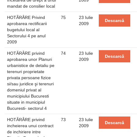
încetarea de drept a unui
2009
mandat de consilier local
HOTÃRÂRE Privind
75
23 Iulie
Descarcă
aprobarea rectificarii
2009
bugetului local al
Sectorului 4 pe anul
2009
HOTĂRÂRE privind
74
23 Iulie
Descarcă
aprobarea unor Planuri
2009
urbanistice de detaliu pe
terenuri proprietate
privata persoane fizice
si/sau juridice şi terenuri
domeniul privat al
municipiului Bucuresti
situate in municipiul
Bucuresti- sectorul 4
HOTĂRÂRE privind
73
23 Iulie
Descarcă
incheierea unui contract
2009
de inchiriere intre