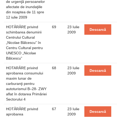
de urgenţă persoanelor
afectate de inundaţiile
din noaptea de 11 spre
12 iulie 2009
HOTĂRÂRE privind
69
23 Iulie
Descarcă
schimbarea denumirii
2009
Centrului Cultural
„Nicolae Bălcescu” în
Centru Cultural pentru
UNESCO „Nicolae
Bălcescu”
HOTARÂRE privind
68
23 Iulie
Descarcă
aprobarea consumului
2009
maxim lunar de
carburanţi pentru
autoturismul B–28- ZWY
aflat în dotarea Primăriei
Sectorului 4
HOTĂRÂRE privind
67
23 Iulie
Descarcă
aprobarea
2009