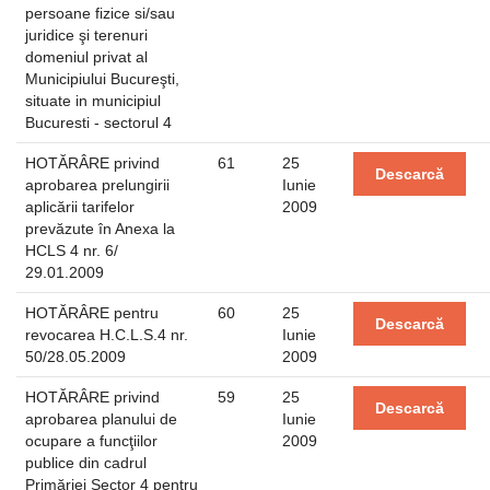
persoane fizice si/sau
juridice şi terenuri
domeniul privat al
Municipiului Bucureşti,
situate in municipiul
Bucuresti - sectorul 4
HOTĂRÂRE privind
61
25
Descarcă
aprobarea prelungirii
Iunie
aplicării tarifelor
2009
prevăzute în Anexa la
HCLS 4 nr. 6/
29.01.2009
HOTĂRÂRE pentru
60
25
Descarcă
revocarea H.C.L.S.4 nr.
Iunie
50/28.05.2009
2009
HOTĂRÂRE privind
59
25
Descarcă
aprobarea planului de
Iunie
ocupare a funcţiilor
2009
publice din cadrul
Primăriei Sector 4 pentru