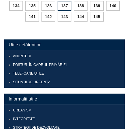
134
135
136
137
138
139
140
141
142
143
144
145
Utile cetățenilor
ANUNȚURI
POSTURI ÎN CADRUL PRIMĂRIEI
TELEFOANE UTILE
SITUAȚII DE URGENȚĂ
Informații utile
URBANISM
INTEGRITATE
STRATEGII DE DEZVOLTARE