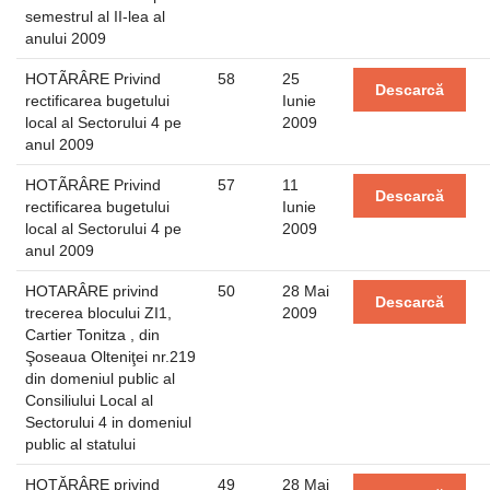
semestrul al II-lea al
anului 2009
HOTÃRÂRE Privind
58
25
Descarcă
rectificarea bugetului
Iunie
local al Sectorului 4 pe
2009
anul 2009
HOTÃRÂRE Privind
57
11
Descarcă
rectificarea bugetului
Iunie
local al Sectorului 4 pe
2009
anul 2009
HOTARÂRE privind
50
28 Mai
Descarcă
trecerea blocului ZI1,
2009
Cartier Tonitza , din
Şoseaua Olteniţei nr.219
din domeniul public al
Consiliului Local al
Sectorului 4 in domeniul
public al statului
HOTĂRÂRE privind
49
28 Mai