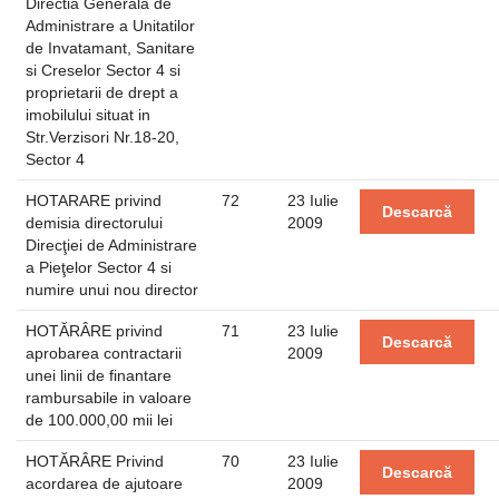
Directia Generala de
Administrare a Unitatilor
de Invatamant, Sanitare
si Creselor Sector 4 si
proprietarii de drept a
imobilului situat in
Str.Verzisori Nr.18-20,
Sector 4
HOTARARE privind
72
23 Iulie
Descarcă
demisia directorului
2009
Direcţiei de Administrare
a Pieţelor Sector 4 si
numire unui nou director
HOTĂRÂRE privind
71
23 Iulie
Descarcă
aprobarea contractarii
2009
unei linii de finantare
rambursabile in valoare
de 100.000,00 mii lei
HOTĂRÂRE Privind
70
23 Iulie
Descarcă
acordarea de ajutoare
2009