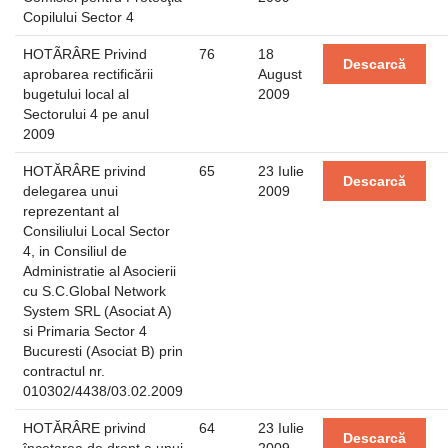
Copilului Sector 4
HOTÃRÂRE Privind
76
18
Descarcă
aprobarea rectificării
August
bugetului local al
2009
Sectorului 4 pe anul
2009
HOTĂRÂRE privind
65
23 Iulie
Descarcă
delegarea unui
2009
reprezentant al
Consiliului Local Sector
4, in Consiliul de
Administratie al Asocierii
cu S.C.Global Network
System SRL (Asociat A)
si Primaria Sector 4
Bucuresti (Asociat B) prin
contractul nr.
010302/4438/03.02.2009
HOTĂRÂRE privind
64
23 Iulie
Descarcă