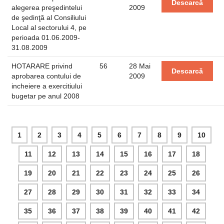
Descarcă
alegerea preşedintelui
2009
de şedinţă al Consiliului
Local al sectorului 4, pe
perioada 01.06.2009-
31.08.2009
HOTARARE privind
56
28 Mai
Descarcă
aprobarea contului de
2009
incheiere a exercitiului
bugetar pe anul 2008
1
2
3
4
5
6
7
8
9
10
11
12
13
14
15
16
17
18
19
20
21
22
23
24
25
26
27
28
29
30
31
32
33
34
35
36
37
38
39
40
41
42