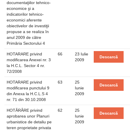
documentaţiilor tehnico-
economice şi a
indicatorilor tehnico-
economici aferente
obiectivelor de investiţii
propuse a se realiza în
anul 2009 de către
Primăria Sectorului 4
HOTARARE privind
66
23 Iulie
Descarcă
modificarea Anexei nr. 3
2009
la H.C.L. Sector 4 nr.
72/2008
HOTARARE privind
63
25
Descarcă
modificarea punctului 9
Iunie
din Anexa la H.C.L.S 4
2009
nr. 71 din 30.10.2008
HOTĂRÂRE privind
62
25
Descarcă
aprobarea unor Planuri
Iunie
urbanistice de detaliu pe
2009
teren proprietate privata