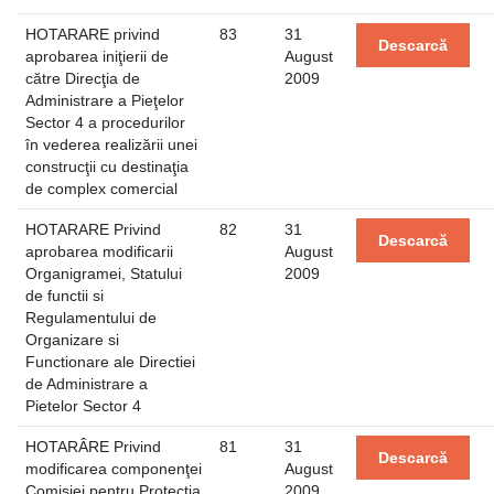
HOTARARE privind
83
31
Descarcă
aprobarea iniţierii de
August
către Direcţia de
2009
Administrare a Pieţelor
Sector 4 a procedurilor
în vederea realizării unei
construcţii cu destinaţia
de complex comercial
HOTARARE Privind
82
31
Descarcă
aprobarea modificarii
August
Organigramei, Statului
2009
de functii si
Regulamentului de
Organizare si
Functionare ale Directiei
de Administrare a
Pietelor Sector 4
HOTARÂRE Privind
81
31
Descarcă
modificarea componenţei
August
Comisiei pentru Protecţia
2009