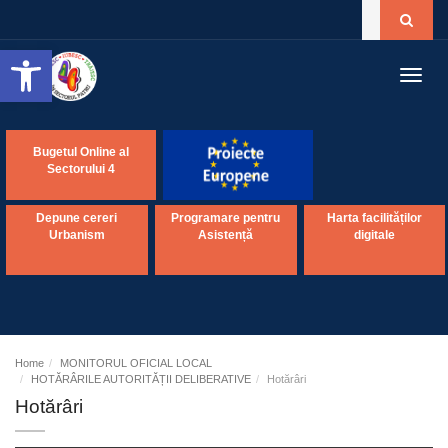
Open toolbar
Toggl
navig
Bugetul Online al
Sectorului 4
Depune cereri
Programare pentru
Harta facilităților
Urbanism
Asistență
digitale
Home
MONITORUL OFICIAL LOCAL
HOTĂRÂRILE AUTORITĂȚII DELIBERATIVE
Hotărâri
Hotărâri