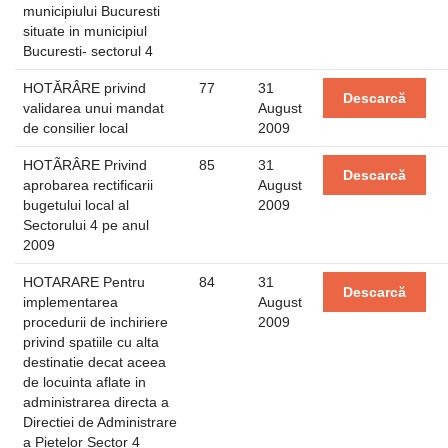
municipiului Bucuresti
situate in municipiul
Bucuresti- sectorul 4
HOTĂRÂRE privind
77
31
Descarcă
validarea unui mandat
August
de consilier local
2009
HOTÃRÂRE Privind
85
31
Descarcă
aprobarea rectificarii
August
bugetului local al
2009
Sectorului 4 pe anul
2009
HOTARARE Pentru
84
31
Descarcă
implementarea
August
procedurii de inchiriere
2009
privind spatiile cu alta
destinatie decat aceea
de locuinta aflate in
administrarea directa a
Directiei de Administrare
a Pietelor Sector 4