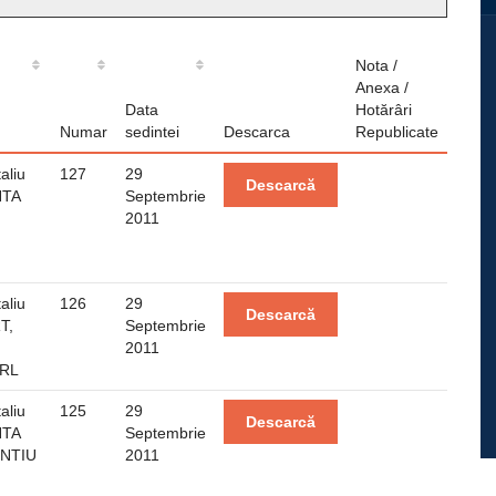
Nota /
Anexa /
Data
Hotărâri
Numar
sedintei
Descarca
Republicate
aliu
127
29
Descarcă
NTA
Septembrie
2011
aliu
126
29
Descarcă
T,
Septembrie
2011
SRL
aliu
125
29
Descarcă
NTA
Septembrie
ENTIU
2011