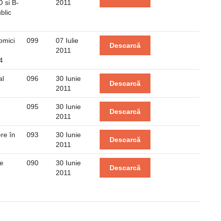
 si B-
2011
blic
omici
099
07 Iulie
Descarcă
2011
4
al
096
30 Iunie
Descarcă
2011
095
30 Iunie
Descarcă
2011
re în
093
30 Iunie
Descarcă
2011
de
090
30 Iunie
Descarcă
2011