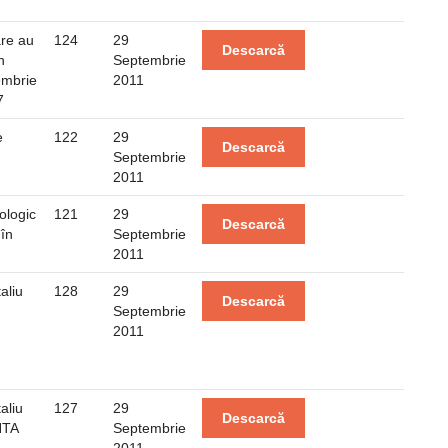
are au
124
29
Descarcă
n
Septembrie
embrie
2011
7
e
122
29
Descarcă
Septembrie
2011
ologic
121
29
Descarcă
 în
Septembrie
2011
aliu
128
29
Descarcă
Septembrie
2011
aliu
127
29
Descarcă
NTA
Septembrie