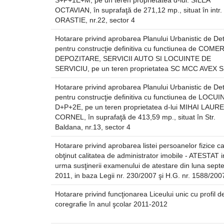
S+P+1E+M, pe un teren proprietatea d-lui. SILEA
OCTAVIAN, în suprafaţă de 271,12 mp., situat în intr.
ORASTIE, nr.22, sector 4
Hotarare privind aprobarea Planului Urbanistic de Det
pentru construcţie definitiva cu functiunea de COMER
DEPOZITARE, SERVICII AUTO SI LOCUINTE DE
SERVICIU, pe un teren proprietatea SC MCC AVEX 
Hotarare privind aprobarea Planului Urbanistic de Det
pentru construcţie definitiva cu functiunea de LOCUI
D+P+2E, pe un teren proprietatea d-lui MIHAI LAUR
CORNEL, în suprafaţă de 413,59 mp., situat în Str.
Baldana, nr.13, sector 4
Hotarare privind aprobarea listei persoanelor fizice c
obţinut calitatea de administrator imobile - ATESTAT i
urma susţinerii examenului de atestare din luna sept
2011, in baza Legii nr. 230/2007 şi H.G. nr. 1588/200
Hotarare privind funcţionarea Liceului unic cu profil d
coregrafie în anul şcolar 2011-2012