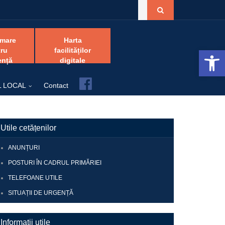
amare
Harta
Open 
ru
facilităților
ență
digitale
Facebook
L LOCAL
Contact
Utile cetățenilor
ANUNȚURI
POSTURI ÎN CADRUL PRIMĂRIEI
TELEFOANE UTILE
SITUAȚII DE URGENȚĂ
Informații utile