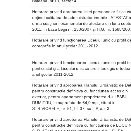
Baldana, nr.13, sector 4
Hotarare privind aprobarea listei persoanelor fizice c
obţinut calitatea de administrator imobile - ATESTAT i
urma susţinerii examenului de atestare din luna sept
2011, in baza Legii nr. 230/2007 şi H.G. nr. 1588/200
Hotarare privind funcţionarea Liceului unic cu profil d
coregrafie în anul şcolar 2011-2012
Hotarare privind funcţionarea Liceului unic cu profil te
penticostal şi a Liceului unic cu profil teologic ortodox
anul şcolar 2011-2012
Hotarare privind aprobarea Planului Urbanistic de Det
pentru constructie definitiva cu functiunea acces din
exterior, pentru apartament proprietatea d-lui BABU
DUMITRU, in suprafata de 64,0 mp., situat in
STR.VIORELE, nr. 51, bl. 37, sc. , P, ap. 3
Hotarare privind aprobarea Planului Urbanistic de Det
pentru construcţie definitiva cu functiunea de LOCUI