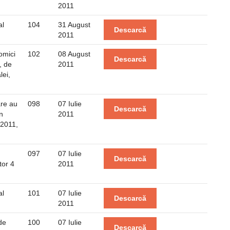
2011
al
104
31 August
Descarcă
2011
omici
102
08 August
Descarcă
i, de
2011
lei,
are au
098
07 Iulie
Descarcă
n
2011
 2011,
097
07 Iulie
Descarcă
tor 4
2011
al
101
07 Iulie
Descarcă
2011
de
100
07 Iulie
Descarcă