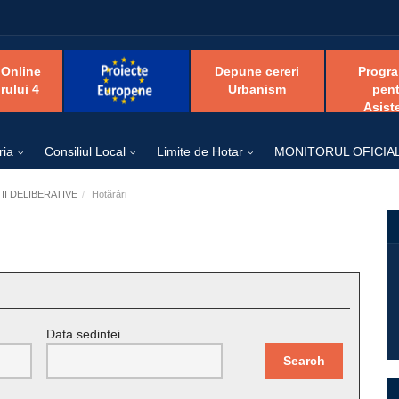
 Online
Depune cereri
Progr
rului 4
Urbanism
pent
Asist
ria
Consiliul Local
Limite de Hotar
MONITORUL OFICIA
I DELIBERATIVE
Hotărâri
Data sedintei
Search