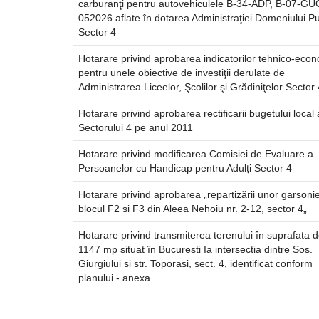
carburanţi pentru autovehiculele B-34-ADP, B-07-GUO
052026 aflate în dotarea Administraţiei Domeniului Pu
Sector 4
Hotarare privind aprobarea indicatorilor tehnico-econ
pentru unele obiective de investiţii derulate de
Administrarea Liceelor, Şcolilor şi Grădiniţelor Sector 
Hotarare privind aprobarea rectificarii bugetului local 
Sectorului 4 pe anul 2011
Hotarare privind modificarea Comisiei de Evaluare a
Persoanelor cu Handicap pentru Adulţi Sector 4
Hotarare privind aprobarea „repartizării unor garsonie
blocul F2 si F3 din Aleea Nehoiu nr. 2-12, sector 4„
Hotarare privind transmiterea terenului în suprafata 
1147 mp situat în Bucuresti Ia intersectia dintre Sos.
Giurgiului si str. Toporasi, sect. 4, identificat conform
planului - anexa