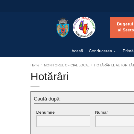
Bugetul
al Secto
Acasă
Conducerea
Primă
Home
MONITORUL OFICIAL LOCAL
HOTĂRÂRILE AUTORITĂȚI
Hotărâri
Caută după:
Denumire
Numar