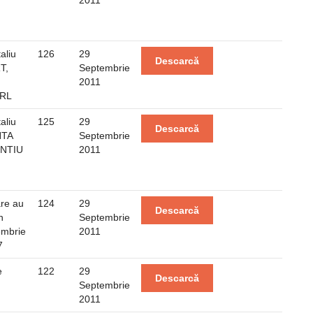
2011
aliu
126
29
Descarcă
T,
Septembrie
2011
SRL
aliu
125
29
Descarcă
NTA
Septembrie
ENTIU
2011
are au
124
29
Descarcă
n
Septembrie
embrie
2011
7
e
122
29
Descarcă
Septembrie
2011