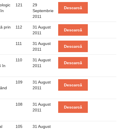
ologic
121
29
Descarcă
 în
Septembrie
2011
ă prin
112
31 August
Descarcă
2011
111
31 August
Descarcă
2011
110
31 August
Descarcă
4 în
2011
109
31 August
Descarcă
izând
2011
108
31 August
Descarcă
2011
al
105
31 August