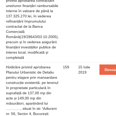
privind aprobarea contractării
unei/unor finanțări rambursabile
interne în valoare de până la
137.325.270 lei, în vederea
refinanțării împrumutului
contractat de la Banca
Comercială
Română(19/28643/03.10.2005),
precum și în vederea asigurării
finanțării investițiilor publice de
interes local, modificată și
completată
Hotărâre privind aprobarea
159
15 Iulie
Desca
Planului Urbanistic de Detaliu
2019
pentru etajare prin mansardare
construcție existentă, pe terenul
în proprietate particulară în
suprafață de 137,00 mp din
acte și 149,00 mp din
măsurători, aparținând lui
.............., situat în str. Vultureni
nr. 56, Sector 4, București