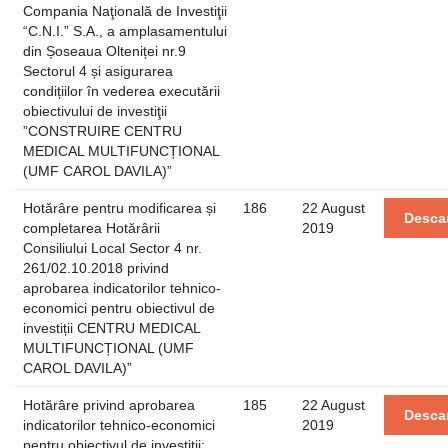
Compania Naţională de Investiţii
“C.N.I.” S.A., a amplasamentului
din Șoseaua Olteniței nr.9
Sectorul 4 și asigurarea
condițiilor în vederea executării
obiectivului de investiţii
”CONSTRUIRE CENTRU
MEDICAL MULTIFUNCȚIONAL
(UMF CAROL DAVILA)”
Hotărâre pentru modificarea și
186
22 August
Desca
completarea Hotărârii
2019
Consiliului Local Sector 4 nr.
261/02.10.2018 privind
aprobarea indicatorilor tehnico-
economici pentru obiectivul de
investiții CENTRU MEDICAL
MULTIFUNCȚIONAL (UMF
CAROL DAVILA)”
Hotărâre privind aprobarea
185
22 August
Desca
indicatorilor tehnico-economici
2019
pentru obiectivul de investiții: