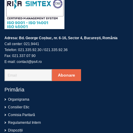
Adresa:
Bd. George Coșbuc, nr. 6-16, Sector 4, București, România
Call center:
021.9441
Telefon:
021.335.92.30
/
021.335.92.36
Fax:
021.337.07.90
E-mail:
contact@ps4.ro
Abonare
Primăria
Organigrama
Consilier Etic
Comisia Paritară
Regulamentul Intern
Dispoziții