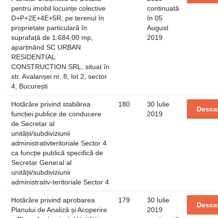
pentru imobil locuințe colective
continuată
D+P+2E+4E+5R, pe terenul în
în 05
proprietate particulară în
August
suprafață de 1.684,00 mp,
2019
aparținând SC URBAN
RESIDENTIAL
CONSTRUCTION SRL, situat în
str. Avalanșei nr. 8, lot 2, sector
4, București
Hotărâre privind stabilirea
180
30 Iulie
Desca
funcției publice de conducere
2019
de Secretar al
unității/subdiviziunii
administrativteritoriale Sector 4
ca funcție publică specifică de
Secretar General al
unității/subdiviziunii
administrativ-teritoriale Sector 4
Hotărâre privind aprobarea
179
30 Iulie
Desca
Planului de Analiză și Acoperire
2019