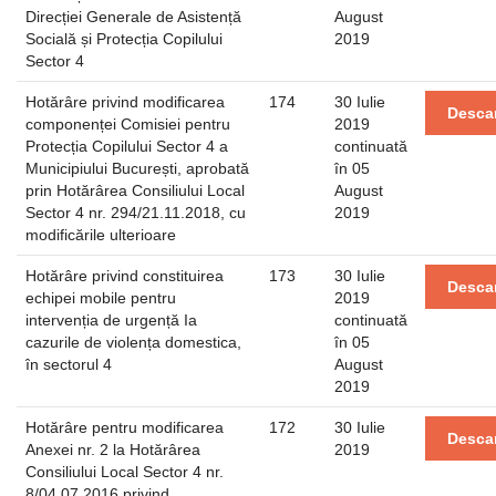
Direcției Generale de Asistență
August
Socială și Protecția Copilului
2019
Sector 4
Hotărâre privind modificarea
174
30 Iulie
Desca
componenței Comisiei pentru
2019
Protecția Copilului Sector 4 a
continuată
Municipiului București, aprobată
în 05
prin Hotărârea Consiliului Local
August
Sector 4 nr. 294/21.11.2018, cu
2019
modificările ulterioare
Hotărâre privind constituirea
173
30 Iulie
Desca
echipei mobile pentru
2019
intervenția de urgență Ia
continuată
cazurile de violența domestica,
în 05
în sectorul 4
August
2019
Hotărâre pentru modificarea
172
30 Iulie
Desca
Anexei nr. 2 la Hotărârea
2019
Consiliului Local Sector 4 nr.
8/04.07.2016 privind