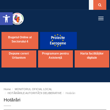
Open toolbar
Toggl
navig
Bugetul Online al
Sectorului 4
Depune cereri
Programare pentru
Harta facilităților
Urbanism
Asistență
digitale
Home
MONITORUL OFICIAL LOCAL
HOTĂRÂRILE AUTORITĂȚII DELIBERATIVE
Hotărâri
Hotărâri