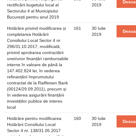
Desca
rectificării bugetului local al
2019
Sectorului 4 al Municipiului
București pentru anul 2019
Hotărâre privind modificarea și
161
30 Iulie
Desca
completarea Hotărârii
2019
Consiliului Local Sector 4 nr.
296/31.10.2017, modificată,
privind aprobarea contractării
unei/unor finanțări rambursabile
interne în valoare de până la
147.402.824 lei, în vederea
refinanțării împrumutului
contractat de la Raiffeisen Bank
(00124/29.09.2011), precum și
în vederea asigurării finanțării
investițiilor publice de interes
local
Hotărâre pentru modificarea
160
30 Iulie
Desca
Hotărârii Consiliului Local
2019
Sector 4 nr. 138/31.05.2017