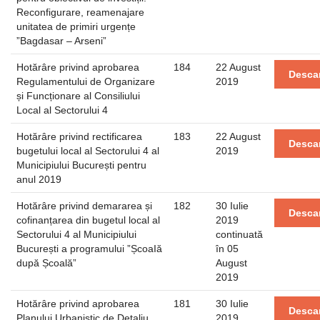
Reconfigurare, reamenajare
unitatea de primiri urgențe
”Bagdasar – Arseni”
Hotărâre privind aprobarea
184
22 August
Desca
Regulamentului de Organizare
2019
și Funcționare al Consiliului
Local al Sectorului 4
Hotărâre privind rectificarea
183
22 August
Desca
bugetului local al Sectorului 4 al
2019
Municipiului București pentru
anul 2019
Hotărâre privind demararea și
182
30 Iulie
Desca
cofinanțarea din bugetul local al
2019
Sectorului 4 al Municipiului
continuată
București a programului ”ȘcoaIă
în 05
după Școală”
August
2019
Hotărâre privind aprobarea
181
30 Iulie
Desca
Planului Urbanistic de Detaliu
2019