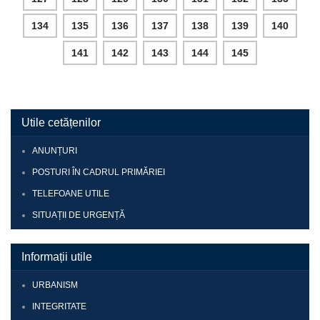
134
135
136
137
138
139
140
141
142
143
144
145
Utile cetățenilor
ANUNȚURI
POSTURI ÎN CADRUL PRIMĂRIEI
TELEFOANE UTILE
SITUAȚII DE URGENȚĂ
Informații utile
URBANISM
INTEGRITATE