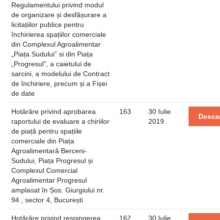
Regulamentului privind modul
de organizare și desfășurare a
licitațiilor publice pentru
închirierea spațiilor comerciale
din Complexul Agroalimentar
„Piața Sudului” si din Piața
„Progresul”, a caietului de
sarcini, a modelului de Contract
de închiriere, precum și a Fișei
de date
Hotărâre privind aprobarea
163
30 Iulie
Desca
raportului de evaluare a chiriilor
2019
de piață pentru spațiile
comerciale din Piața
Agroalimentară Berceni-
Sudului, Piața Progresul și
Complexul Comercial
Agroalimentar Progresul
amplasat în Șos. Giurgiului nr.
94 , sector 4, București
Hotărâre privind respingerea
162
30 Iulie