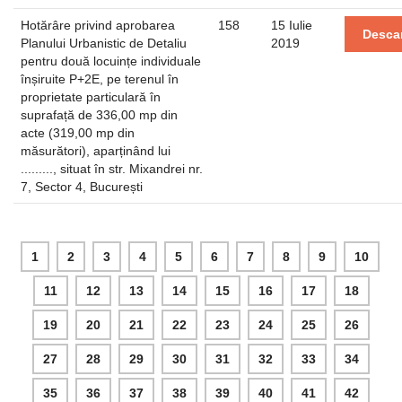
Hotărâre privind aprobarea
158
15 Iulie
Desca
Planului Urbanistic de Detaliu
2019
pentru două locuințe individuale
înșiruite P+2E, pe terenul în
proprietate particulară în
suprafață de 336,00 mp din
acte (319,00 mp din
măsurători), aparținând lui
........., situat în str. Mixandrei nr.
7, Sector 4, București
1
2
3
4
5
6
7
8
9
10
11
12
13
14
15
16
17
18
19
20
21
22
23
24
25
26
27
28
29
30
31
32
33
34
35
36
37
38
39
40
41
42