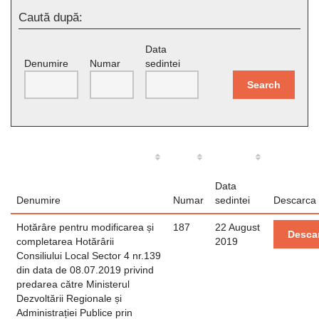
Caută după:
Data
Denumire
Numar
sedintei
Search
Data
Denumire
Numar
sedintei
Descarca
Hotărâre pentru modificarea și
187
22 August
Desca
completarea Hotărârii
2019
Consiliului Local Sector 4 nr.139
din data de 08.07.2019 privind
predarea către Ministerul
Dezvoltării Regionale și
Administrației Publice prin