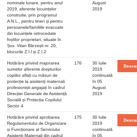
nominale lunare, pentru anul
August
2019, aferente locuințelor
2019
construite, prin programul
A.N.L., pentru tineri și pentru
persoanele/familiile evacuate
din locuințele retrocedate
foștilor proprietari, situate în
Șos. Vitan Bârzești nr. 20,
blocurile Z.I.l și Z.I.2
Hotărâre privind majorarea
176
30 Iulie
Desca
sumelor aferente drepturilor
2019
copiilor aflați cu măsuri de
continuată
protecție la asistenți maternali
în 05
profesioniști angajați în cadrul
August
Direcției Generale de Asistență
2019
Socială și Protecția Copilului
Sector 4
Hotărâre privind aprobarea
175
30 Iulie
Desca
Regulamentului de Organizare
2019
și Funcționare al Serviciului
continuată
Asistenți Maternali din cadrul
în 05