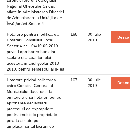
terenului aferent Colegiului
Naţional Gheorghe Şincai,
aflate în administrarea Direcției
de Administrare a Unităților de
Învățământ Sector 4
Hotărâre pentru modificarea
168
30 Iulie
Desca
Hotărârii Consiliului Local
2019
Sector 4 nr. 104/10.06.2019
privind aprobarea burselor
școlare și a cuantumului
acestora în anul școlar 2018-
2019, pentru semestrul al II-Iea
Hotarare privind solicitarea
167
30 Iulie
Desca
catre Consiliul General al
2019
Municipiului Bucuresti de
emitere a unei hotarari pentru
aprobarea declansarii
procedurii de expropriere
pentru imobilele proprietate
privata situate pe
amplasamentul lucrarii de