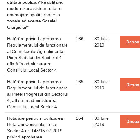
utilitate publica \"Reabilitare,
modernizare sistem rutier si
amenajare spatii urbane in
zonele adiacente Soselei
Giurgiului\"
Hotărâre privind aprobarea
166
30 Iulie
Desca
Regulamentului de funcționare
2019
al Complexului Agroalimentar
Piața Sudului din Sectorul 4,
aflată în administrarea
Consiliului Local Sector 4
Hotărâre privind aprobarea
165
30 Iulie
Desca
Regulamentului de functionare
2019
al Pietei Progresul din Sectorul
4, aflată în administrarea
Consiliului Local Sector 4
Hotărâre pentru modificarea
164
30 Iulie
Desca
Hotărârii Consiliului Local
2019
Sector 4 nr. 148/15.07.2019
privind aprobarea