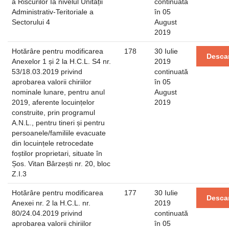
a Riscurilor Ia nivelul Unității
continuată
Administrativ-Teritoriale a
în 05
Sectorului 4
August
2019
Hotărâre pentru modificarea
178
30 Iulie
Desca
Anexelor 1 și 2 la H.C.L. S4 nr.
2019
53/18.03.2019 privind
continuată
aprobarea valorii chiriilor
în 05
nominale lunare, pentru anul
August
2019, aferente locuințelor
2019
construite, prin programul
A.N.L., pentru tineri și pentru
persoanele/familiile evacuate
din locuințele retrocedate
foștilor proprietari, situate în
Șos. Vitan Bârzești nr. 20, bloc
Z.I.3
Hotărâre pentru modificarea
177
30 Iulie
Desca
Anexei nr. 2 la H.C.L. nr.
2019
80/24.04.2019 privind
continuată
aprobarea valorii chiriilor
în 05