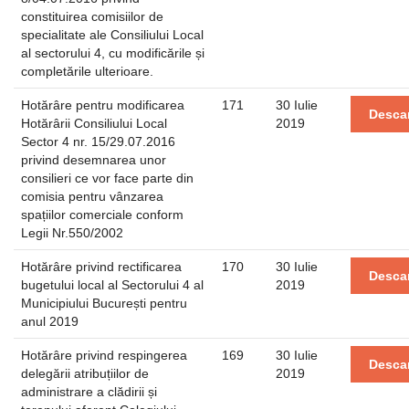
constituirea comisiilor de
specialitate ale Consiliului Local
al sectorului 4, cu modificările și
completările ulterioare.
Hotărâre pentru modificarea
171
30 Iulie
Desca
Hotărârii Consiliului Local
2019
Sector 4 nr. 15/29.07.2016
privind desemnarea unor
consilieri ce vor face parte din
comisia pentru vânzarea
spațiilor comerciale conform
Legii Nr.550/2002
Hotărâre privind rectificarea
170
30 Iulie
Desca
bugetului local al Sectorului 4 al
2019
Municipiului București pentru
anul 2019
Hotărâre privind respingerea
169
30 Iulie
Desca
delegării atribuțiilor de
2019
administrare a clădirii și