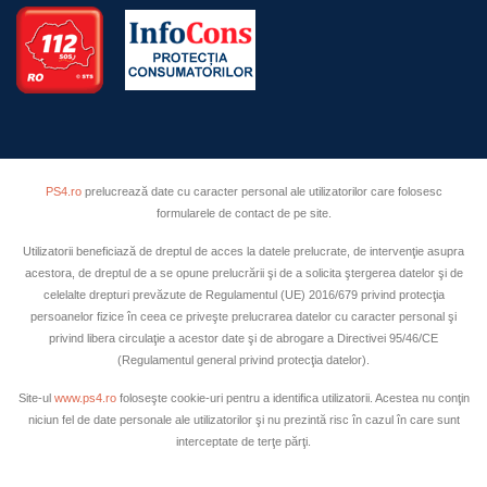
PS4.ro
prelucrează date cu caracter personal ale utilizatorilor care folosesc
formularele de contact de pe site.
Utilizatorii beneficiază de dreptul de acces la datele prelucrate, de intervenţie asupra
acestora, de dreptul de a se opune prelucrării şi de a solicita ştergerea datelor şi de
celelalte drepturi prevăzute de Regulamentul (UE) 2016/679 privind protecţia
persoanelor fizice în ceea ce priveşte prelucrarea datelor cu caracter personal şi
privind libera circulaţie a acestor date şi de abrogare a Directivei 95/46/CE
(Regulamentul general privind protecţia datelor).
Site-ul
www.ps4.ro
foloseşte cookie-uri pentru a identifica utilizatorii. Acestea nu conţin
niciun fel de date personale ale utilizatorilor şi nu prezintă risc în cazul în care sunt
interceptate de terţe părţi.