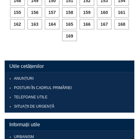
148
149
150
151
152
153
154
155
156
157
158
159
160
161
162
163
164
165
166
167
168
169
Utile cetățenilor
ANUNȚURI
POSTURI ÎN CADRUL PRIMĂRIEI
TELEFOANE UTILE
SITUAȚII DE URGENȚĂ
Informații utile
URBANISM