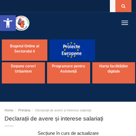
Open toolbar
Toggl
navig
Bugetul Online al
Sectorului 4
Depune cereri
Programare pentru
Harta facilităților
Urbanism
Asistență
digitale
Home
Primăria
Declarații de avere și interese salariați
Declarații de avere și interese salariați
Secțiune în curs de actualizare