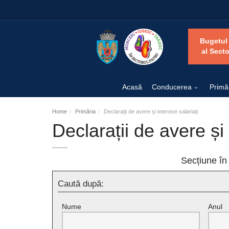
Bugetul
al Secto
Acasă
Conducerea
Primă
Home
Primăria
Declarații de avere și interese salariați
Declarații de avere și 
Secțiune în
Caută după:
Nume
Anul