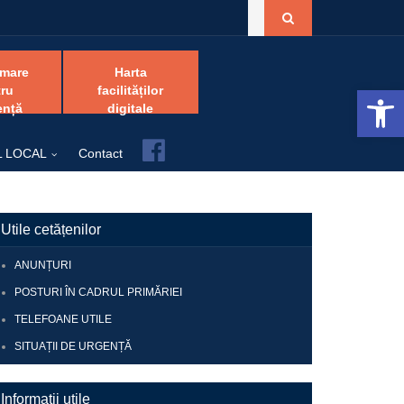
amare
Harta
Open 
ru
facilităților
ență
digitale
Facebook
L LOCAL
Contact
Utile cetățenilor
ANUNȚURI
POSTURI ÎN CADRUL PRIMĂRIEI
TELEFOANE UTILE
SITUAȚII DE URGENȚĂ
Informații utile