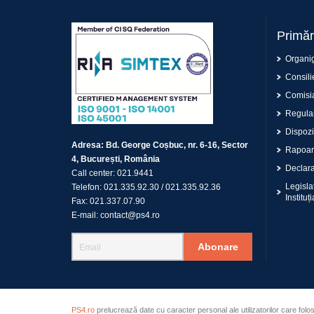
Primăr
Organi
Consilie
Comisia
Regulam
Dispoziț
Adresa:
Bd. George Coșbuc, nr. 6-16, Sector
Rapoar
4, București, România
Declaraț
Call center:
021.9441
Legisla
Telefon:
021.335.92.30
/
021.335.92.36
Instituți
Fax:
021.337.07.90
E-mail:
contact@ps4.ro
Abonare
PS4.ro
prelucrează date cu caracter personal ale utilizatorilor care folo