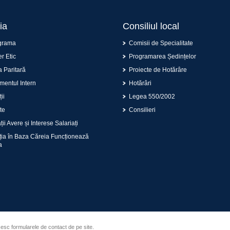
ia
Consiliul local
grama
Comisii de Specialitate
r Etic
Programarea Ședințelor
 Paritară
Proiecte de Hotărâre
entul Intern
Hotărâri
ii
Legea 550/2002
te
Consilieri
ii Avere și Interese Salariați
ția în Baza Căreia Funcționează
a
sesc formularele de contact de pe site.