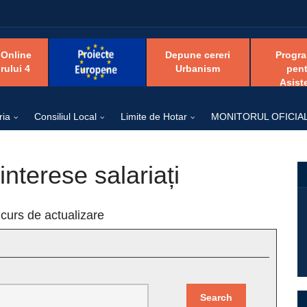
 Online
Depune cereri
Progr
rului 4
Urbanism
pent
Asist
ria
Consiliul Local
Limite de Hotar
MONITORUL OFICIA
interese salariați
 curs de actualizare
Search