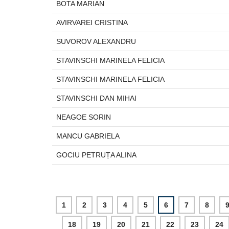
BOTA MARIAN
AVIRVAREI CRISTINA
SUVOROV ALEXANDRU
STAVINSCHI MARINELA FELICIA
STAVINSCHI MARINELA FELICIA
STAVINSCHI DAN MIHAI
NEAGOE SORIN
MANCU GABRIELA
GOCIU PETRUȚA ALINA
1
2
3
4
5
6
7
8
18
19
20
21
22
23
24