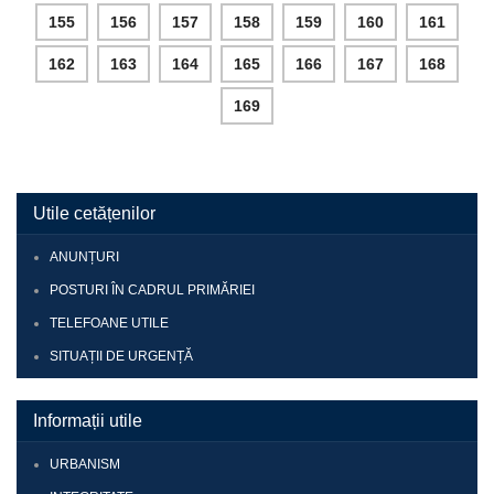
155
156
157
158
159
160
161
162
163
164
165
166
167
168
169
Utile cetățenilor
ANUNȚURI
POSTURI ÎN CADRUL PRIMĂRIEI
TELEFOANE UTILE
SITUAȚII DE URGENȚĂ
Informații utile
URBANISM