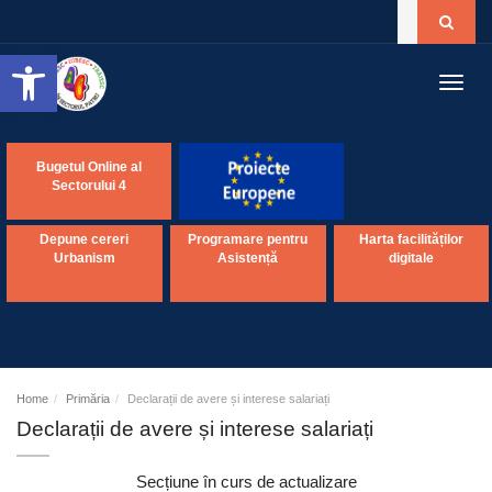
Open toolbar
Toggl
navig
Bugetul Online al
Sectorului 4
Depune cereri
Programare pentru
Harta facilităților
Urbanism
Asistență
digitale
Home
Primăria
Declarații de avere și interese salariați
Declarații de avere și interese salariați
Secțiune în curs de actualizare