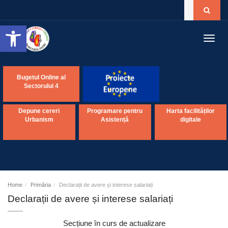
Open toolbar
Toggl
navig
Bugetul Online al
Sectorului 4
Depune cereri
Programare pentru
Harta facilităților
Urbanism
Asistență
digitale
Home
Primăria
Declarații de avere și interese salariați
Declarații de avere și interese salariați
Secțiune în curs de actualizare