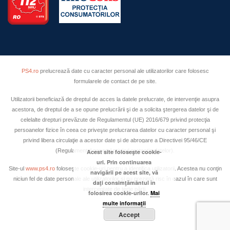
PS4.ro
prelucrează date cu caracter personal ale utilizatorilor care folosesc
formularele de contact de pe site.
Utilizatorii beneficiază de dreptul de acces la datele prelucrate, de intervenţie asupra
acestora, de dreptul de a se opune prelucrării şi de a solicita ştergerea datelor şi de
celelalte drepturi prevăzute de Regulamentul (UE) 2016/679 privind protecţia
persoanelor fizice în ceea ce priveşte prelucrarea datelor cu caracter personal şi
privind libera circulaţie a acestor date şi de abrogare a Directivei 95/46/CE
(Regulamentul general privind protecţia datelor).
Acest site foloseşte cookie-
uri. Prin continuarea
Site-ul
www.ps4.ro
foloseşte cookie-uri pentru a identifica utilizatorii. Acestea nu conţin
navigării pe acest site, vă
niciun fel de date personale ale utilizatorilor şi nu prezintă risc în cazul în care sunt
daţi consimţământul în
interceptate de terţe părţi.
folosirea cookie-urilor.
Mai
multe informaţii
Accept