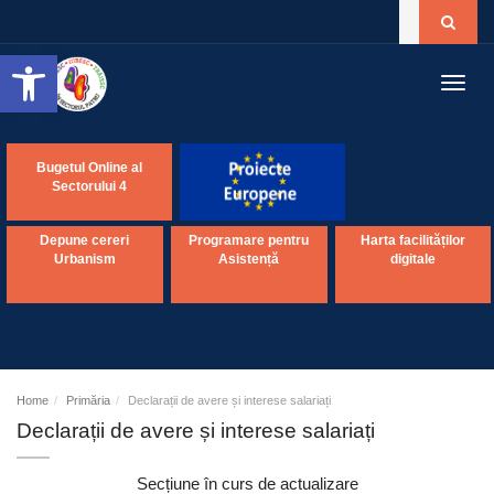
Open toolbar
Toggl
navig
Bugetul Online al
Sectorului 4
Depune cereri
Programare pentru
Harta facilităților
Urbanism
Asistență
digitale
Home
Primăria
Declarații de avere și interese salariați
Declarații de avere și interese salariați
Secțiune în curs de actualizare