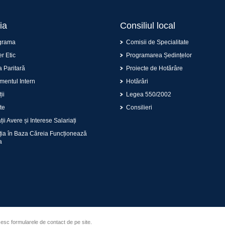
ia
Consiliul local
grama
Comisii de Specialitate
r Etic
Programarea Ședințelor
 Paritară
Proiecte de Hotărâre
entul Intern
Hotărâri
ii
Legea 550/2002
te
Consilieri
ii Avere și Interese Salariați
ția în Baza Căreia Funcționează
a
sesc formularele de contact de pe site.