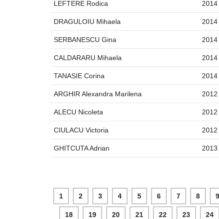
LEFTERE Rodica
2014
DRAGULOIU Mihaela
2014
SERBANESCU Gina
2014
CALDARARU Mihaela
2014
TANASIE Corina
2014
ARGHIR Alexandra Marilena
2012
ALECU Nicoleta
2012
CIULACU Victoria
2012
GHITCUTA Adrian
2013
1
2
3
4
5
6
7
8
18
19
20
21
22
23
24