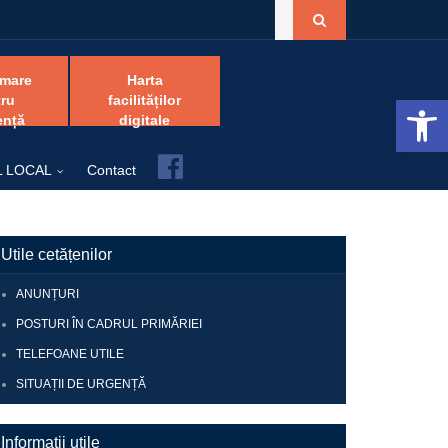
amare
Harta
Open 
ru
facilităților
ență
digitale
Facebook
L LOCAL
Contact
Utile cetățenilor
ANUNȚURI
POSTURI ÎN CADRUL PRIMĂRIEI
TELEFOANE UTILE
SITUAȚII DE URGENȚĂ
Informații utile