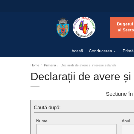
Bugetul
al Secto
Acasă
Conducerea
Primă
Home
Primăria
Declarații de avere și interese salariați
Declarații de avere și 
Secțiune în
Caută după:
Nume
Anul