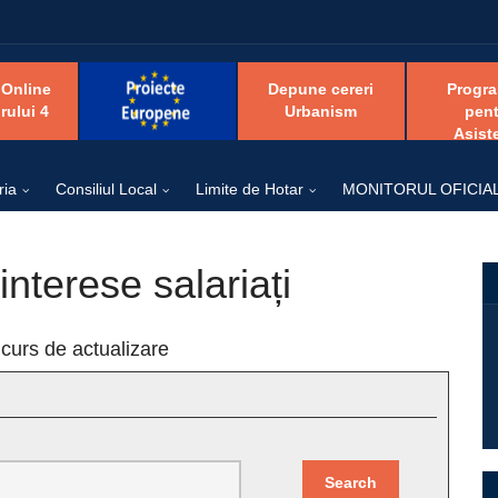
 Online
Depune cereri
Progr
rului 4
Urbanism
pent
Asist
ria
Consiliul Local
Limite de Hotar
MONITORUL OFICIA
interese salariați
 curs de actualizare
Search