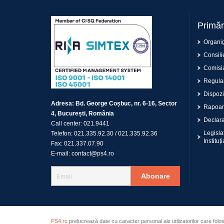
Primăr
Organi
Consilie
Comisia
Regulam
Dispoziț
Adresa:
Bd. George Coșbuc, nr. 6-16, Sector
Rapoar
4, București, România
Declaraț
Call center:
021.9441
Legisla
Telefon:
021.335.92.30
/
021.335.92.36
Instituți
Fax:
021.337.07.90
E-mail:
contact@ps4.ro
Abonare
PS4.ro
prelucrează date cu caracter personal ale utilizatorilor care folo