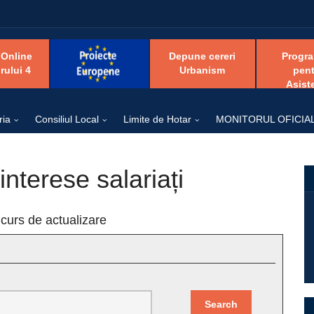
 Online
Depune cereri
Progr
rului 4
Urbanism
pent
Asist
ria
Consiliul Local
Limite de Hotar
MONITORUL OFICIA
interese salariați
 curs de actualizare
Search