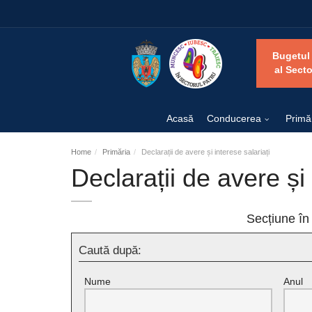
Bugetul
al Secto
Acasă
Conducerea
Primă
Home
Primăria
Declarații de avere și interese salariați
Declarații de avere și 
Secțiune în
Caută după:
Nume
Anul