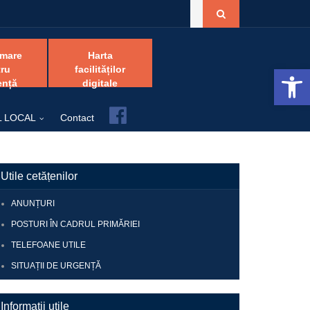
amare
Harta
Open 
ru
facilităților
ență
digitale
Facebook
L LOCAL
Contact
Utile cetățenilor
ANUNȚURI
POSTURI ÎN CADRUL PRIMĂRIEI
TELEFOANE UTILE
SITUAȚII DE URGENȚĂ
Informații utile