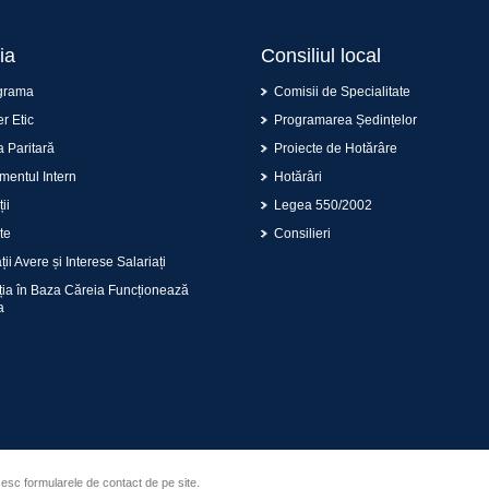
ia
Consiliul local
grama
Comisii de Specialitate
r Etic
Programarea Ședințelor
 Paritară
Proiecte de Hotărâre
entul Intern
Hotărâri
ii
Legea 550/2002
te
Consilieri
ii Avere și Interese Salariați
ția în Baza Căreia Funcționează
a
sesc formularele de contact de pe site.