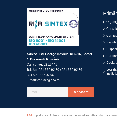
Primăr
Organi
Consilie
Comisia
Regulam
Dispoziț
Adresa:
Bd. George Coșbuc, nr. 6-16, Sector
Rapoar
4, București, România
Declaraț
Call center:
021.9441
Legisla
Telefon:
021.335.92.30
/
021.335.92.36
Instituți
Fax:
021.337.07.90
E-mail:
contact@ps4.ro
Abonare
PS4.ro
prelucrează date cu caracter personal ale utilizatorilor care folo