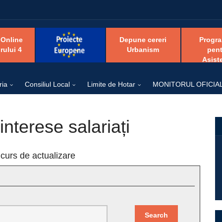
 Online
Depune cereri
Progr
rului 4
Urbanism
pent
Asist
ria
Consiliul Local
Limite de Hotar
MONITORUL OFICIA
interese salariați
 curs de actualizare
Search