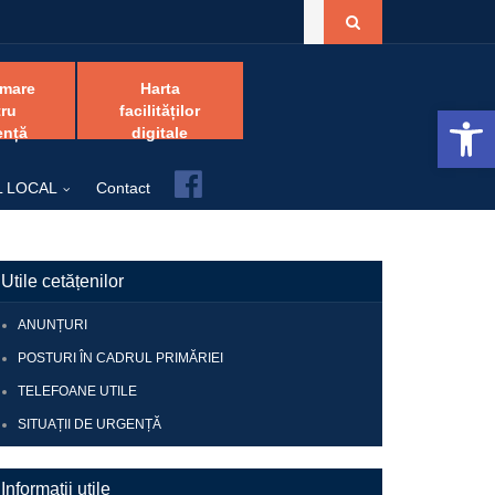
amare
Harta
Open 
ru
facilităților
ență
digitale
Facebook
L LOCAL
Contact
Utile cetățenilor
ANUNȚURI
POSTURI ÎN CADRUL PRIMĂRIEI
TELEFOANE UTILE
SITUAȚII DE URGENȚĂ
Informații utile