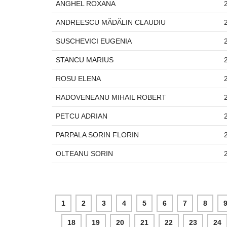
ANGHEL ROXANA
ANDREESCU MĂDĂLIN CLAUDIU
SUSCHEVICI EUGENIA
STANCU MARIUS
ROSU ELENA
RADOVENEANU MIHAIL ROBERT
PETCU ADRIAN
PARPALA SORIN FLORIN
OLTEANU SORIN
1
2
3
4
5
6
7
8
18
19
20
21
22
23
24