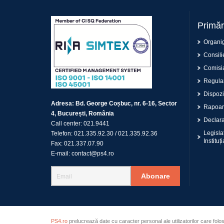
Primăr
Organi
Consilie
Comisia
Regulam
Dispoziț
Adresa:
Bd. George Coșbuc, nr. 6-16, Sector
Rapoar
4, București, România
Declaraț
Call center:
021.9441
Legisla
Telefon:
021.335.92.30
/
021.335.92.36
Instituți
Fax:
021.337.07.90
E-mail:
contact@ps4.ro
Abonare
PS4.ro
prelucrează date cu caracter personal ale utilizatorilor care folo