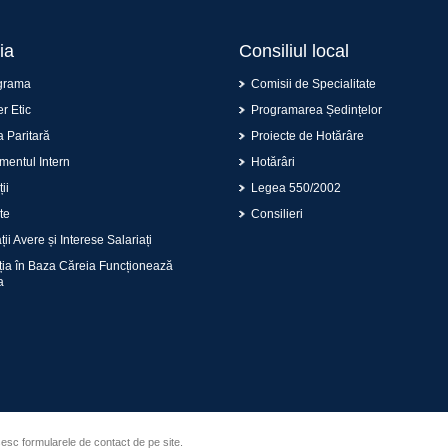
ia
Consiliul local
grama
Comisii de Specialitate
r Etic
Programarea Ședințelor
 Paritară
Proiecte de Hotărâre
entul Intern
Hotărâri
ii
Legea 550/2002
te
Consilieri
ii Avere și Interese Salariați
ția în Baza Căreia Funcționează
a
sesc formularele de contact de pe site.