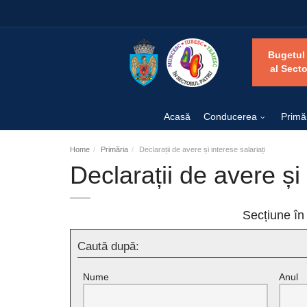
Bugetul
al Secto
Acasă
Conducerea
Primă
Home
Primăria
Declarații de avere și interese salariați
Declarații de avere și 
Secțiune în
Caută după:
Nume
Anul