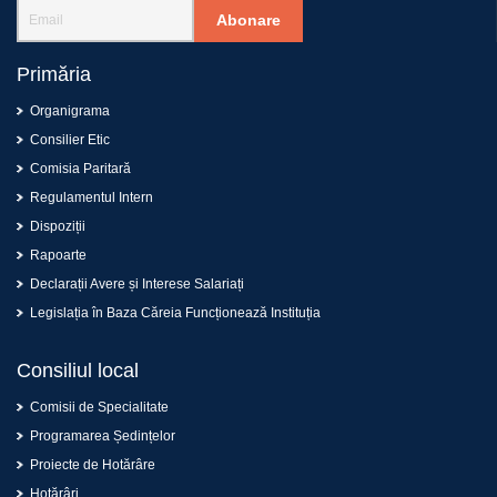
Abonare
Primăria
Organigrama
Consilier Etic
Comisia Paritară
Regulamentul Intern
Dispoziții
Rapoarte
Declarații Avere și Interese Salariați
Legislația în Baza Căreia Funcționează Instituția
Consiliul local
Comisii de Specialitate
Programarea Ședințelor
Proiecte de Hotărâre
Hotărâri