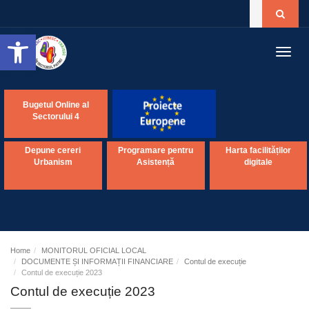
Open toolbar
Toggl
navig
Bugetul Online al
Sectorului 4
Depune cereri
Programare pentru
Harta facilităților
Urbanism
Asistență
digitale
Home
MONITORUL OFICIAL LOCAL
DOCUMENTE ȘI INFORMAȚII FINANCIARE
Contul de execuție
Contul de execuție 2023
Contul de execuție 2023