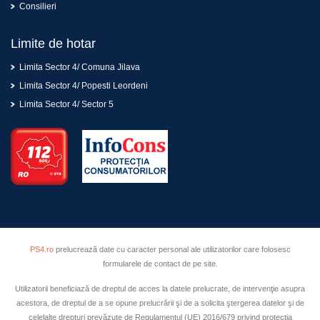
Consilieri
Limite de hotar
Limita Sector 4/ Comuna Jilava
Limita Sector 4/ Popesti Leordeni
Limita Sector 4/ Sector 5
PS4.ro
prelucrează date cu caracter personal ale utilizatorilor care folosesc
formularele de contact de pe site.
Utilizatorii beneficiază de dreptul de acces la datele prelucrate, de intervenţie asupra
acestora, de dreptul de a se opune prelucrării şi de a solicita ştergerea datelor şi de
celelalte drepturi prevăzute de Regulamentul (UE) 2016/679 privind protecţia