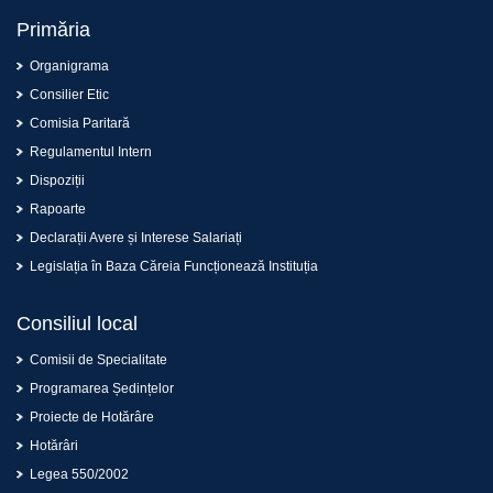
Primăria
Organigrama
Consilier Etic
Comisia Paritară
Regulamentul Intern
Dispoziții
Rapoarte
Declarații Avere și Interese Salariați
Legislația în Baza Căreia Funcționează Instituția
Consiliul local
Comisii de Specialitate
Programarea Ședințelor
Proiecte de Hotărâre
Hotărâri
Legea 550/2002