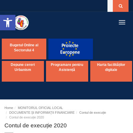
Open toolbar
Toggl
navig
Bugetul Online al
Sectorului 4
Depune cereri
Programare pentru
Harta facilităților
Urbanism
Asistență
digitale
Home
MONITORUL OFICIAL LOCAL
DOCUMENTE ȘI INFORMAȚII FINANCIARE
Contul de execuție
Contul de execuție 2020
Contul de execuție 2020