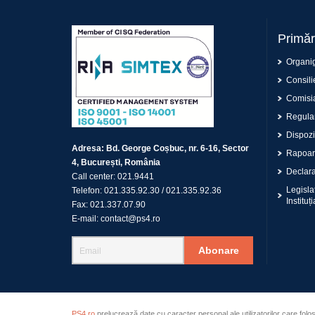
Primăr
Organi
Consilie
Comisia
Regulam
Dispoziț
Adresa:
Bd. George Coșbuc, nr. 6-16, Sector
Rapoar
4, București, România
Declaraț
Call center:
021.9441
Legisla
Telefon:
021.335.92.30
/
021.335.92.36
Instituți
Fax:
021.337.07.90
E-mail:
contact@ps4.ro
Abonare
PS4.ro
prelucrează date cu caracter personal ale utilizatorilor care folo