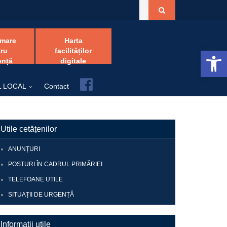
amare
Harta
Open 
ru
facilităților
ență
digitale
Facebook
L LOCAL
Contact
Utile cetățenilor
ANUNȚURI
POSTURI ÎN CADRUL PRIMĂRIEI
TELEFOANE UTILE
SITUAȚII DE URGENȚĂ
Informații utile