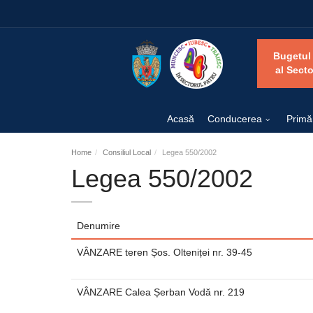
Bugetul
al Secto
Acasă
Conducerea
Primă
Home
Consiliul Local
Legea 550/2002
Legea 550/2002
Denumire
VÂNZARE teren Șos. Olteniței nr. 39-45
VÂNZARE Calea Șerban Vodă nr. 219