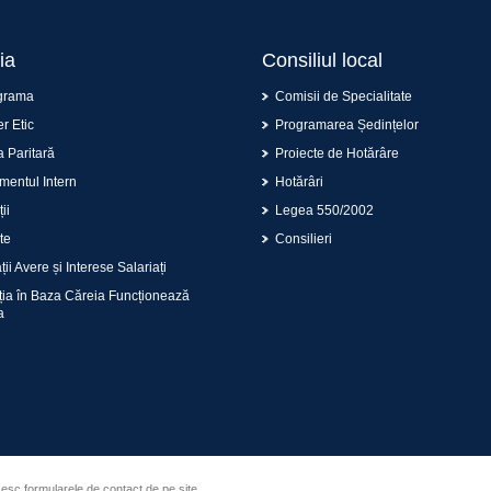
ia
Consiliul local
grama
Comisii de Specialitate
r Etic
Programarea Ședințelor
 Paritară
Proiecte de Hotărâre
entul Intern
Hotărâri
ii
Legea 550/2002
te
Consilieri
ii Avere și Interese Salariați
ția în Baza Căreia Funcționează
a
sesc formularele de contact de pe site.