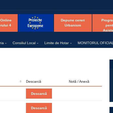
 Online
Depune cereri
Progr
rului 4
Urbanism
pent
Asist
ria
Consiliul Local
Limite de Hotar
MONITORUL OFICIA
Descarcă
Notă / Anexă
Descarcă
Descarcă