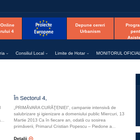
 Online
Depune cereri
Progr
rului 4
Urbanism
pent
Asist
ria
Consiliul Local
Limite de Hotar
MONITORUL OFICIA
În Sectorul 4,
l
„PRIMĂVARA CURĂŢENIEI”, campanie intensivă de
salubrizare şi igienizare a domeniului public Miercuri, 13
...
Martie 2013 Ca în fiecare an, odată cu sosirea
primăverii, Primarul Cristian Popescu – Piedone a...
Detalii