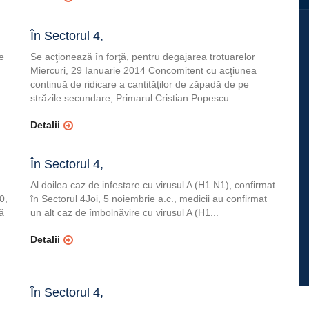
În Sectorul 4,
le
Se acţionează în forţă, pentru degajarea trotuarelor
Miercuri, 29 Ianuarie 2014 Concomitent cu acţiunea
continuă de ridicare a cantităţilor de zăpadă de pe
străzile secundare, Primarul Cristian Popescu –...
Detalii
În Sectorul 4,
Al doilea caz de infestare cu virusul A (H1 N1), confirmat
0,
în Sectorul 4Joi, 5 noiembrie a.c., medicii au confirmat
ă
un alt caz de îmbolnăvire cu virusul A (H1...
Detalii
În Sectorul 4,