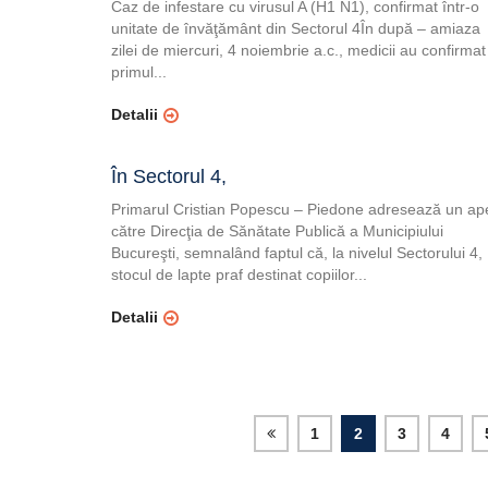
Caz de infestare cu virusul A (H1 N1), confirmat într-o
unitate de învăţământ din Sectorul 4În după – amiaza
zilei de miercuri, 4 noiembrie a.c., medicii au confirmat
primul...
Detalii
În Sectorul 4,
Primarul Cristian Popescu – Piedone adresează un ap
către Direcţia de Sănătate Publică a Municipiului
Bucureşti, semnalând faptul că, la nivelul Sectorului 4,
stocul de lapte praf destinat copiilor...
Detalii
1
2
3
4