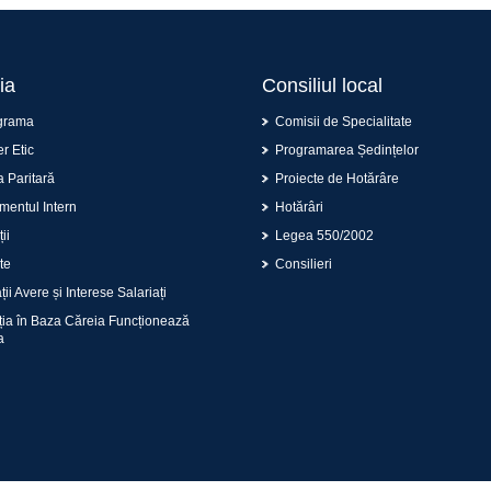
ia
Consiliul local
grama
Comisii de Specialitate
r Etic
Programarea Ședințelor
 Paritară
Proiecte de Hotărâre
entul Intern
Hotărâri
ii
Legea 550/2002
te
Consilieri
ii Avere și Interese Salariați
ția în Baza Căreia Funcționează
a