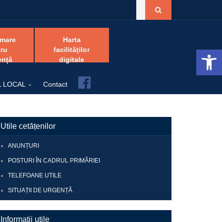
amare
Harta
Open 
ru
facilităților
ență
digitale
Facebook
L LOCAL
Contact
Utile cetățenilor
ANUNȚURI
POSTURI ÎN CADRUL PRIMĂRIEI
TELEFOANE UTILE
SITUAȚII DE URGENȚĂ
Informații utile