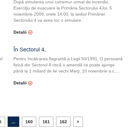
După simularea unui cutremur urmat de incendiu,
Exerciţiu de evacuare la Primăria Sectorului 4Joi, 5
noiembrie 2009, orele 14.00, la sediul Primăriei
Sectorului 4 va avea loc o simulare...
Detalii
În Sectorul 4,
el
Pentru încălcarea flagrantă a Legii 50/1991, O persoană
fizică din Sectorul 4 riscă o amendă ce poate ajunge
până la 1 miliard de lei vechi Marţi, 10 noiembrie a.c.,...
Detalii
5
…
160
161
162