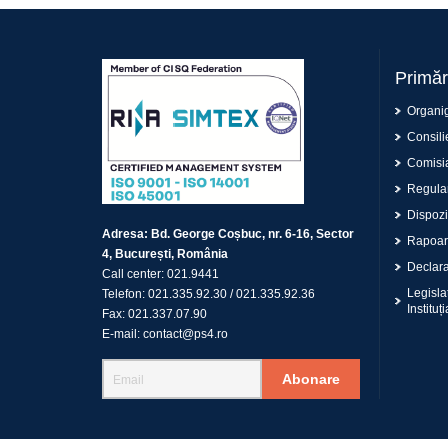
Primăr
Organi
Consilie
Comisia
Regulam
Dispoziț
Adresa:
Bd. George Coșbuc, nr. 6-16, Sector
Rapoar
4, București, România
Declaraț
Call center:
021.9441
Legisla
Telefon:
021.335.92.30
/
021.335.92.36
Instituți
Fax:
021.337.07.90
E-mail:
contact@ps4.ro
Abonare