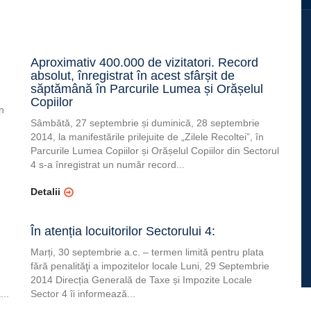
Aproximativ 400.000 de vizitatori. Record
absolut, înregistrat în acest sfârșit de
săptămână în Parcurile Lumea și Orășelul
Copiilor
n
Sâmbătă, 27 septembrie și duminică, 28 septembrie
2014, la manifestările prilejuite de „Zilele Recoltei”, în
Parcurile Lumea Copiilor și Orășelul Copiilor din Sectorul
4 s-a înregistrat un număr record...
Detalii
În atenția locuitorilor Sectorului 4:
Marți, 30 septembrie a.c. – termen limită pentru plata
fără penalităţi a impozitelor locale Luni, 29 Septembrie
2014 Direcția Generală de Taxe și Impozite Locale
...
Sector 4 îi informează...