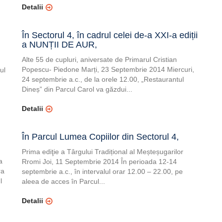
Detalii
În Sectorul 4, în cadrul celei de-a XXI-a ediții
a NUNȚII DE AUR,
Alte 55 de cupluri, aniversate de Primarul Cristian
Popescu- Piedone Marți, 23 Septembrie 2014 Miercuri,
ul
24 septembrie a.c., de la orele 12.00, „Restaurantul
Dineș” din Parcul Carol va găzdui...
Detalii
În Parcul Lumea Copiilor din Sectorul 4,
Prima ediţie a Târgului Tradițional al Meșteșugarilor
a
Rromi Joi, 11 Septembrie 2014 În perioada 12-14
ra
septembrie a.c., în intervalul orar 12.00 – 22.00, pe
l
aleea de acces în Parcul...
Detalii