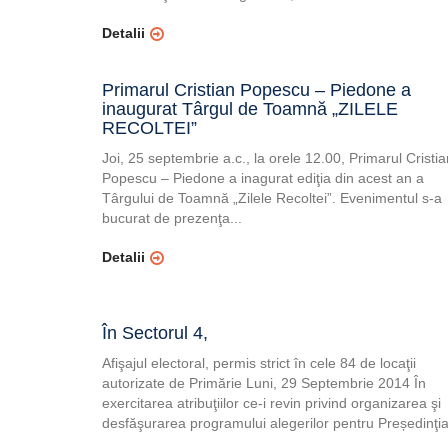
Detalii
Primarul Cristian Popescu – Piedone a
inaugurat Târgul de Toamnă „ZILELE
RECOLTEI”
Joi, 25 septembrie a.c., la orele 12.00, Primarul Cristia
Popescu – Piedone a inagurat ediţia din acest an a
Târgului de Toamnă „Zilele Recoltei”. Evenimentul s-a
bucurat de prezenţa...
Detalii
În Sectorul 4,
Afişajul electoral, permis strict în cele 84 de locaţii
autorizate de Primărie Luni, 29 Septembrie 2014 În
exercitarea atribuţiilor ce-i revin privind organizarea şi
desfăşurarea programului alegerilor pentru Președinţia