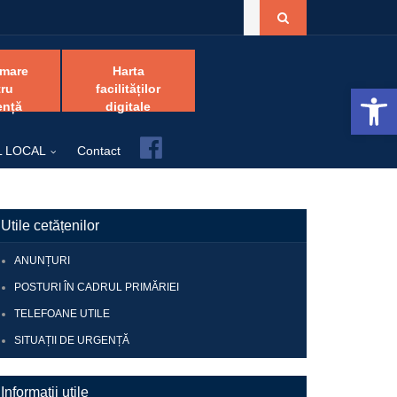
amare
Harta
Open 
ru
facilităților
ență
digitale
Facebook
L LOCAL
Contact
Utile cetățenilor
ANUNȚURI
POSTURI ÎN CADRUL PRIMĂRIEI
TELEFOANE UTILE
SITUAȚII DE URGENȚĂ
Informații utile