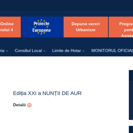
 Online
Depune cereri
Progr
rului 4
Urbanism
pent
Asist
ria
Consiliul Local
Limite de Hotar
MONITORUL OFICIA
Ediția XXI a NUNȚII DE AUR
Detalii