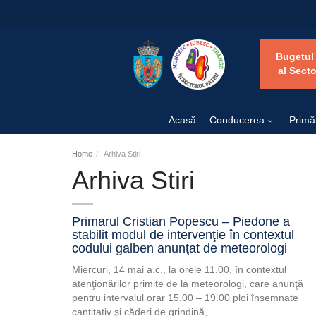
Bugetul
al Secto
Acasă
Conducerea
Primă
Home
Arhiva Stiri
Arhiva Stiri
Primarul Cristian Popescu – Piedone a
stabilit modul de intervenţie în contextul
codului galben anunţat de meteorologi
Miercuri, 14 mai a.c., la orele 11.00, în contextul
atenţionărilor primite de la meteorologi, care anunţă
pentru intervalul orar 15.00 – 19.00 ploi însemnate
cantitativ şi căderi de grindină,...