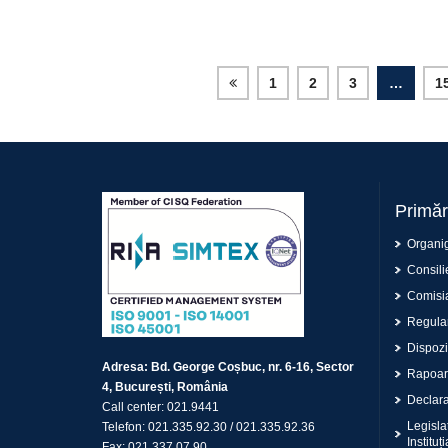
1
2
3
…
1
Primăr
Organi
Consilie
Comisia
Regulam
Dispoziț
Adresa:
Bd. George Coșbuc, nr. 6-16, Sector
Rapoar
4, București, România
Declaraț
Call center:
021.9441
Legisla
Telefon:
021.335.92.30
/
021.335.92.36
Instituți
Fax:
021.337.07.90