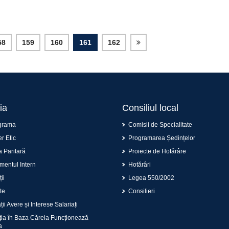
58
159
160
161
162
ia
Consiliul local
grama
Comisii de Specialitate
r Etic
Programarea Ședințelor
 Paritară
Proiecte de Hotărâre
entul Intern
Hotărâri
ii
Legea 550/2002
te
Consilieri
ii Avere și Interese Salariați
ția în Baza Căreia Funcționează
a