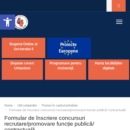
Open toolbar
Toggl
navig
Bugetul Online al
Sectorului 4
Depune cereri
Programare pentru
Harta facilităților
Urbanism
Asistență
digitale
Home
Util cetatenilor
Posturi în cadrul primăriei
Formular de înscriere concursuri recrutare/promovare funcție publică/ contractuală
Formular de înscriere concursuri
recrutare/promovare funcție publică/
contractuală