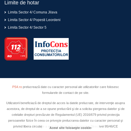
Limite de hotar
Limita Sector 4/ Comuna Jilava
Limita Sector 4/ Popesti Leordeni
Limita Sector 4/ Sector 5
PS4.ro
prelucrează date cu caracter personal ale utilizatorilor care folosesc
formularele de contact de pe site.
Utilizatorii beneficiază de dreptul de acces la datele prelucrate, de intervenţie asupra
acestora, de dreptul de a se opune prelucrării şi de a solicita ştergerea datelor şi de
celelalte drepturi prevăzute de Regulamentul (UE) 2016/679 privind protecţia
persoanelor fizice în ceea ce priveşte prelucrarea datelor cu caracter personal şi
privind libera circulaţie a acestor date şi de abrogare a Directivei 95/46/CE
Acest site foloseşte cookie-