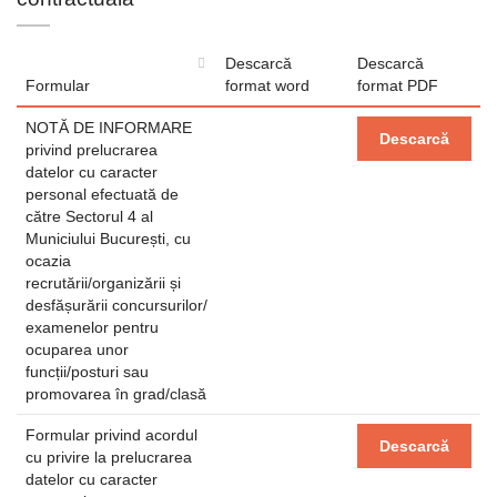
Descarcă
Descarcă
Formular
format word
format PDF
NOTĂ DE INFORMARE
Descarcă
privind prelucrarea
datelor cu caracter
personal efectuată de
către Sectorul 4 al
Municiului București, cu
ocazia
recrutării/organizării și
desfășurării concursurilor/
examenelor pentru
ocuparea unor
funcții/posturi sau
promovarea în grad/clasă
Formular privind acordul
Descarcă
cu privire la prelucrarea
datelor cu caracter