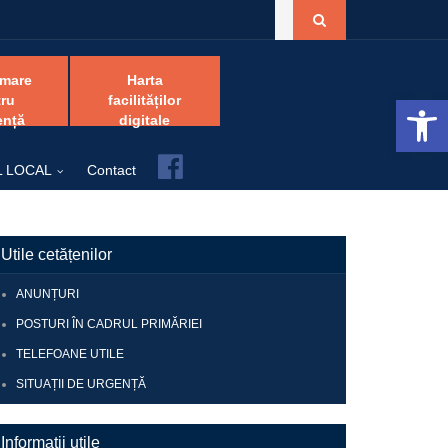
amare
Harta
Open 
ru
facilităților
ență
digitale
Facebook
L LOCAL
Contact
Utile cetățenilor
ANUNȚURI
POSTURI ÎN CADRUL PRIMĂRIEI
TELEFOANE UTILE
SITUAȚII DE URGENȚĂ
Informații utile