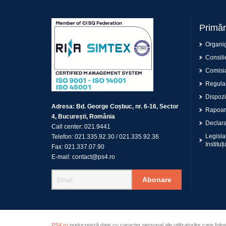
Primăr
Organi
Consilie
Comisia
Regulam
Dispoziț
Adresa:
Bd. George Coșbuc, nr. 6-16, Sector
Rapoar
4, București, România
Declaraț
Call center:
021.9441
Legisla
Telefon:
021.335.92.30
/
021.335.92.36
Instituți
Fax:
021.337.07.90
E-mail:
contact@ps4.ro
Abonare
PS4.ro
prelucrează date cu caracter personal ale utilizatorilor care folo