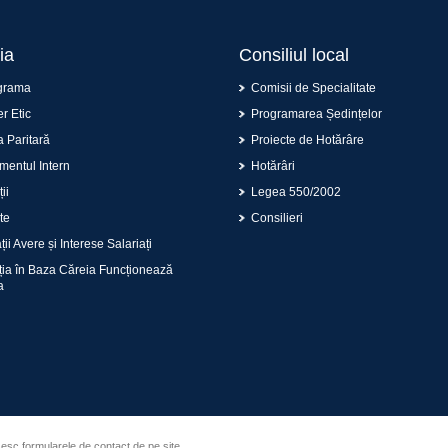
ia
Consiliul local
grama
Comisii de Specialitate
r Etic
Programarea Ședințelor
 Paritară
Proiecte de Hotărâre
entul Intern
Hotărâri
ii
Legea 550/2002
te
Consilieri
ii Avere și Interese Salariați
ția în Baza Căreia Funcționează
a
sesc formularele de contact de pe site.