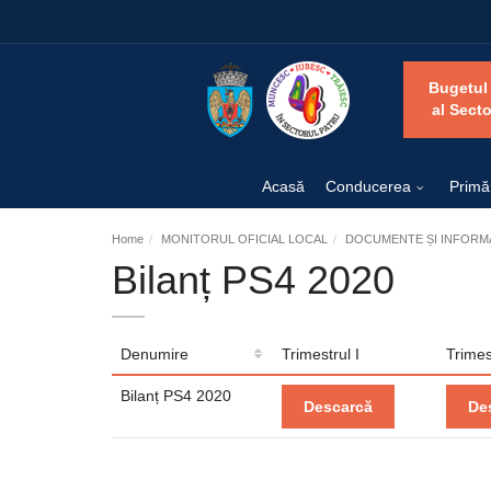
Bugetul
al Secto
Acasă
Conducerea
Primă
Home
MONITORUL OFICIAL LOCAL
DOCUMENTE ȘI INFORMA
Bilanț PS4 2020
Denumire
Trimestrul I
Trimest
Bilanț PS4 2020
Descarcă
De