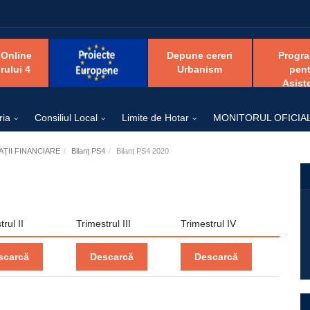
 Online
Depune cereri
Progr
rului 4
Urbanism
pent
Asist
ria
Consiliul Local
Limite de Hotar
MONITORUL OFICIA
ȚII FINANCIARE
Bilanț PS4
Bilanț PS4 2020
rul II
Trimestrul III
Trimestrul IV
scarcă
Descarcă
Descarcă