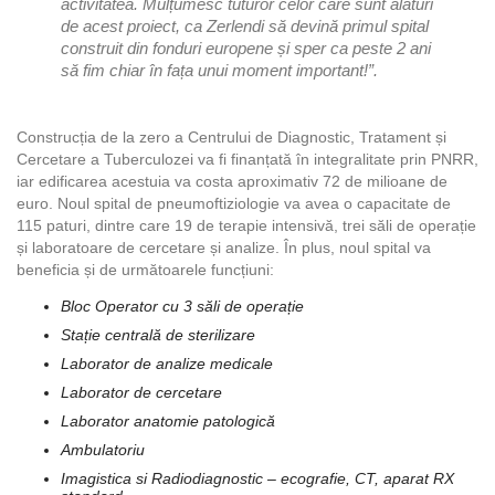
activitatea. Mulțumesc tuturor celor care sunt alături
de acest proiect, ca Zerlendi să devină primul spital
construit din fonduri europene și sper ca peste 2 ani
să fim chiar în fața unui moment important!”.
Construcția de la zero a Centrului de Diagnostic, Tratament și
Cercetare a Tuberculozei va fi finanțată în integralitate prin PNRR,
iar edificarea acestuia va costa aproximativ 72 de milioane de
euro. Noul spital de pneumoftiziologie va avea o capacitate de
115 paturi, dintre care 19 de terapie intensivă, trei săli de operație
și laboratoare de cercetare și analize. În plus, noul spital va
beneficia și de următoarele funcțiuni:
Bloc Operator cu 3 săli de operație
Stație centrală de sterilizare
Laborator de analize medicale
Laborator de cercetare
Laborator anatomie patologică
Ambulatoriu
Imagistica si Radiodiagnostic – ecografie, CT, aparat RX