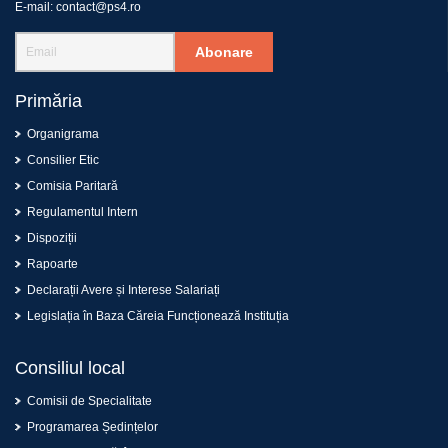
E-mail:
contact@ps4.ro
Abonare
Primăria
Organigrama
Consilier Etic
Comisia Paritară
Regulamentul Intern
Dispoziții
Rapoarte
Declarații Avere și Interese Salariați
Legislația în Baza Căreia Funcționează Instituția
Consiliul local
Comisii de Specialitate
Programarea Ședințelor