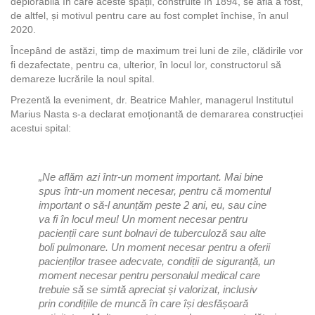
deplorabilă în care aceste spații, construite în 1894, se află a fost,
de altfel, și motivul pentru care au fost complet închise, în anul
2020.
Începând de astăzi, timp de maximum trei luni de zile, clădirile vor
fi dezafectate, pentru ca, ulterior, în locul lor, constructorul să
demareze lucrările la noul spital.
Prezentă la eveniment, dr. Beatrice Mahler, managerul Institutul
Marius Nasta s-a declarat emoționantă de demararea construcției
acestui spital:
„Ne aflăm azi într-un moment important. Mai bine
spus într-un moment necesar, pentru că momentul
important o să-l anunțăm peste 2 ani, eu, sau cine
va fi în locul meu! Un moment necesar pentru
pacienții care sunt bolnavi de tuberculoză sau alte
boli pulmonare. Un moment necesar pentru a oferii
pacienților trasee adecvate, condiții de siguranță, un
moment necesar pentru personalul medical care
trebuie să se simtă apreciat și valorizat, inclusiv
prin condițiile de muncă în care își desfășoară