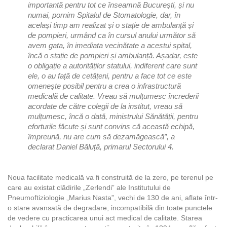
importantă pentru tot ce înseamnă București, și nu
numai, pornim Spitalul de Stomatologie, dar, în
același timp am realizat și o stație de ambulanță și
de pompieri, urmând ca în cursul anului următor să
avem gata, în imediata vecinătate a acestui spital,
încă o stație de pompieri și ambulanță. Așadar, este
o obligație a autorităților statului, indiferent care sunt
ele, o au față de cetățeni, pentru a face tot ce este
omenește posibil pentru a crea o infrastructură
medicală de calitate. Vreau să mulțumesc încrederii
acordate de către colegii de la institut, vreau să
mulțumesc, încă o dată, ministrului Sănătății, pentru
eforturile făcute și sunt convins că această echipă,
împreună, nu are cum să dezamăgească”,
a
declarat Daniel Băluță, primarul Sectorului 4.
Noua facilitate medicală va fi construită de la zero, pe terenul pe
care au existat clădirile „Zerlendi” ale Institutului de
Pneumoftiziologie „Marius Nasta”, vechi de 130 de ani, aflate într-
o stare avansată de degradare, incompatibilă din toate punctele
de vedere cu practicarea unui act medical de calitate. Starea