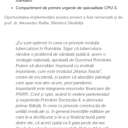
standard.
Compartiment de primire urgente de specialitate CPU-S.
Oportunitatea implementării acestui proiect a fost remarcată și de
prof. dr. Alexandru Rafila, Ministrul Sănătății.
„Eu sunt optimist în ceea ce privește evoluția
tuberculozei în România. Sigur că tuberculoza
rămâne o problemă de sănătate publică, avem o
strategie națională, aprobată de Guvernul României.
Putem să dezvoltăm împreună cu instituții
importante, cum este Institutul „Marius Nasta”,
centre de excelență, și putem să abordăm patologii
care apar mai ales acum, post-pandemic.
Importantă este integrarea resurselor financiare din
PNRR. Cred și sper, având în vedere parteneriatul
și experiența Primăriei Sectorului 4, a domnului
primar Băluță, în ceea ce privește construcția de
unități medicale și, în general investițiile edilitare pe
care le-a desfășurat și le-a și finalizat bună parte
dintre ele, că acest spital va fi gata peste doi ani.