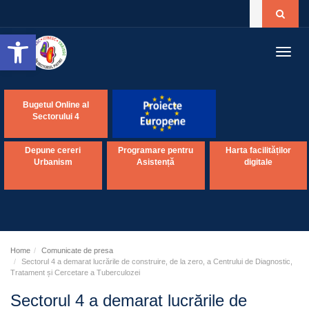
Open toolbar
Toggl
navig
Bugetul Online al
Sectorului 4
Depune cereri
Programare pentru
Harta facilităților
Urbanism
Asistență
digitale
Home
Comunicate de presa
Sectorul 4 a demarat lucrările de construire, de la zero, a Centrului de Diagnostic,
Tratament și Cercetare a Tuberculozei
Sectorul 4 a demarat lucrările de