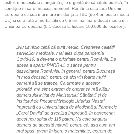
astfel, o necesitate stringentă și o urgență de sănătate publică, în
condițiile în care, în acest moment, România este țara Uniunii
Europene cu cea mai mare incidență a TBC (de 4 ori peste media
UE) și cu o rată a mortalității de 6,5 ori mai mare decât media din
Uniunea Europeană (5,1 decese la fiecare 100.000 de locuitori).
„Nu uit nicio clipă că sunt medic. Creșterea calității
serviciilor medicale, mai ales după pandemia
Covid-19, a devenit o prioritate pentru România. De
aceea a apărut PNRR-ul, o șansă pentru
dezvoltarea României, în general, pentru București
în mod deosebit, pentru că aici vin foarte mulți
oameni să se trateze. Ca urmare a acestor
priorități, mă simt extrem de onorat să mă alătur
demersului inițiat de Ministerului Sănătății și de
Institutul de Pneumoftiziologie „Marius Nasta”,
împreună cu Universitatea de Medicină și Farmacie
„Carol Davila” de a realiza împreună, în parteneriat,
acest nou spital de 115 paturi. Nu este singurul
demers de această natură, pentru că, așa cum am
mai spus, avem în lucru o maternitate, extrem de