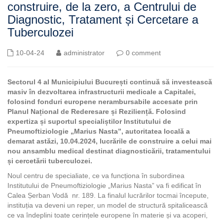
construire, de la zero, a Centrului de
Diagnostic, Tratament și Cercetare a
Tuberculozei
10-04-24
administrator
0 comment
Sectorul 4 al Municipiului București continuă să investească
masiv în dezvoltarea infrastructurii medicale a Capitalei,
folosind fonduri europene nerambursabile accesate prin
Planul Național de Rederesare și Reziliență. Folosind
expertiza și suportul specialiștilor Institutului de
Pneumoftiziologie „Marius Nasta”, autoritatea locală a
demarat astăzi, 10.04.2024, lucrările de construire a celui mai
nou ansamblu medical destinat diagnosticării, tratamentului
și cercetării tuberculozei.
Noul centru de specialiate, ce va funcționa în subordinea
Institutului de Pneumoftiziologie „Marius Nasta” va fi edificat în
Calea Șerban Vodă nr. 189. La finalul lucrărilor tocmai începute,
instituția va deveni un reper, un model de structură spitalicească
ce va îndeplini toate cerințele europene în materie și va acoperi,