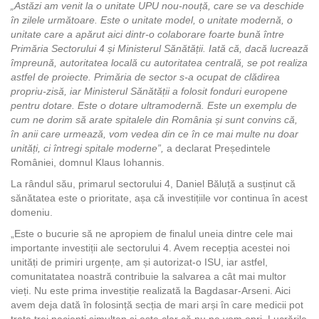
„Astăzi am venit la o unitate UPU nou-nouță, care se va deschide
în zilele următoare. Este o unitate model, o unitate modernă, o
unitate care a apărut aici dintr-o colaborare foarte bună între
Primăria Sectorului 4 și Ministerul Sănătății. Iată că, dacă lucrează
împreună, autoritatea locală cu autoritatea centrală, se pot realiza
astfel de proiecte. Primăria de sector s-a ocupat de clădirea
propriu-zisă, iar Ministerul Sănătății a folosit fonduri europene
pentru dotare. Este o dotare ultramodernă. Este un exemplu de
cum ne dorim să arate spitalele din România și sunt convins că,
în anii care urmează, vom vedea din ce în ce mai multe nu doar
unități, ci întregi spitale moderne”,
a declarat Președintele
României, domnul Klaus Iohannis.
La rândul său, primarul sectorului 4, Daniel Băluță a susținut că
sănătatea este o prioritate, așa că investițiile vor continua în acest
domeniu.
„Este o bucurie să ne apropiem de finalul uneia dintre cele mai
importante investiții ale sectorului 4. Avem recepția acestei noi
unități de primiri urgențe, am și autorizat-o ISU, iar astfel,
comunitatatea noastră contribuie la salvarea a cât mai multor
vieți. Nu este prima investiție realizată la Bagdasar-Arseni. Aici
avem deja dată în folosință secția de mari arși în care medicii pot