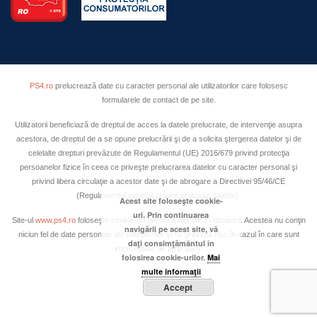
PS4.ro
prelucrează date cu caracter personal ale utilizatorilor care folosesc
formularele de contact de pe site.
Utilizatorii beneficiază de dreptul de acces la datele prelucrate, de intervenţie asupra
acestora, de dreptul de a se opune prelucrării şi de a solicita ştergerea datelor şi de
celelalte drepturi prevăzute de Regulamentul (UE) 2016/679 privind protecţia
persoanelor fizice în ceea ce priveşte prelucrarea datelor cu caracter personal şi
privind libera circulaţie a acestor date şi de abrogare a Directivei 95/46/CE
(Regulamentul general privind protecţia datelor).
Acest site foloseşte cookie-
uri. Prin continuarea
Site-ul
www.ps4.ro
foloseşte cookie-uri pentru a identifica utilizatorii. Acestea nu conţin
navigării pe acest site, vă
niciun fel de date personale ale utilizatorilor şi nu prezintă risc în cazul în care sunt
daţi consimţământul în
interceptate de terţe părţi.
folosirea cookie-urilor.
Mai
multe informaţii
Accept