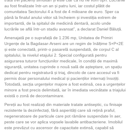
trata trei pacienți simultan și este clar că nu ne vom opri. Lucrările
au fost finalizate într-un an și patru luni, iar costul plătit de
comunitatea Sectorului 4 a fost de 4 milioane de euro. Sper ca
până la finalul anului viitor să încheiem și investiția extrem de
importantă, de la spitalul de medicină dentară, acolo unde
lucrările se află într-un stadiu avansat”, a declarat Daniel Băluță.
Amenajată pe o suprafață de 1.236 mp, Unitatea de Primiri
Urgențe de la Bagdasar-Arseni are un regim de înălțime S+P+2E
și este conectată, printr-o pasarelă suspendată, de corpul C al
spitalului, la nivelul etajului 2. Special configurată pentru
asigurarea tuturor funcțiunilor medicale, în condiții de maximă
siguranță, unitatea cuprinde o nouă sală de așteptare, un spațiu
dedicat pentru registratură și triaj, dincolo de care accesul va fi
permis doar personalului medical și pacienților internați însoțiți.
Totodată, secția urgențelor majore a fost extinsă, cea a urgențelor
minore a fost precis delimitată, iar în imediata vecinătate a triajului
există o zonă de decontaminare.
Pereții au fost realizați din materiale tratate antiseptic, cu finisaje
rezistente la dezinfectați, fără asperități care să rețină praful,
negeneratoare de particule care pot rămâne suspendate în aer,
peste care se vor aplica vopsele lavabile antibacteriene. Imobilul
este prevăzut cu ascensor de capacitate extinsă, capabil să