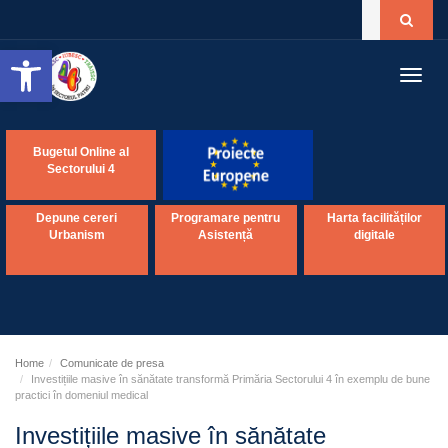
Open toolbar
Toggl
navig
Bugetul Online al
Sectorului 4
Depune cereri
Programare pentru
Harta facilităților
Urbanism
Asistență
digitale
Home
Comunicate de presa
Investițiile masive în sănătate transformă Primăria Sectorului 4 în exemplu de bune
practici în domeniul medical
Investițiile masive în sănătate