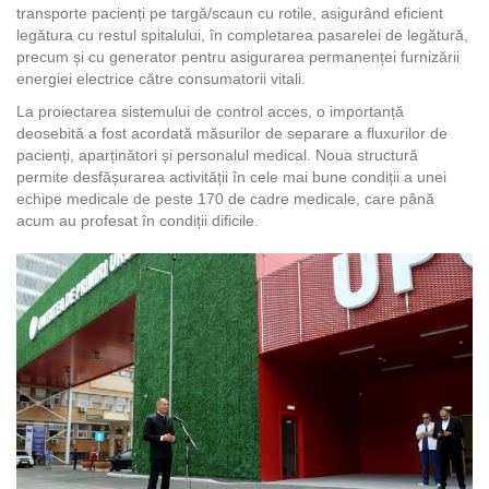
transporte pacienți pe targă/scaun cu rotile, asigurând eficient
legătura cu restul spitalului, în completarea pasarelei de legătură,
precum și cu generator pentru asigurarea permanenței furnizării
energiei electrice către consumatorii vitali.
La proiectarea sistemului de control acces, o importanță
deosebită a fost acordată măsurilor de separare a fluxurilor de
pacienți, aparținători și personalul medical. Noua structură
permite desfășurarea activității în cele mai bune condiții a unei
echipe medicale de peste 170 de cadre medicale, care până
acum au profesat în condiții dificile.