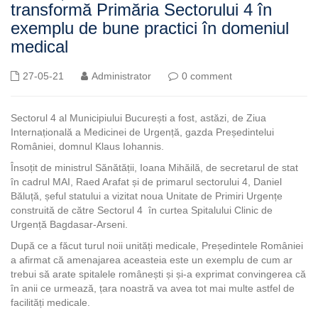
transformă Primăria Sectorului 4 în
exemplu de bune practici în domeniul
medical
27-05-21
Administrator
0 comment
Sectorul 4 al Municipiului București a fost, astăzi, de Ziua
Internațională a Medicinei de Urgență, gazda Președintelui
României, domnul Klaus Iohannis.
Însoțit de ministrul Sănătății, Ioana Mihăilă, de secretarul de stat
în cadrul MAI, Raed Arafat și de primarul sectorului 4, Daniel
Băluță, șeful statului a vizitat noua Unitate de Primiri Urgențe
construită de către Sectorul 4 în curtea Spitalului Clinic de
Urgență Bagdasar-Arseni.
După ce a făcut turul noii unități medicale, Președintele României
a afirmat că amenajarea aceasteia este un exemplu de cum ar
trebui să arate spitalele românești și și-a exprimat convingerea că
în anii ce urmează, țara noastră va avea tot mai multe astfel de
facilități medicale.