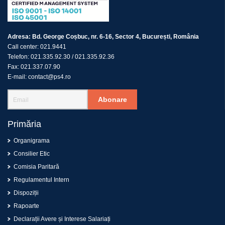
Adresa:
Bd. George Coșbuc, nr. 6-16, Sector 4, București, România
Call center:
021.9441
Telefon:
021.335.92.30
/
021.335.92.36
Fax:
021.337.07.90
E-mail:
contact@ps4.ro
Abonare
Primăria
Organigrama
Consilier Etic
Comisia Paritară
Regulamentul Intern
Dispoziții
Rapoarte
Declarații Avere și Interese Salariați