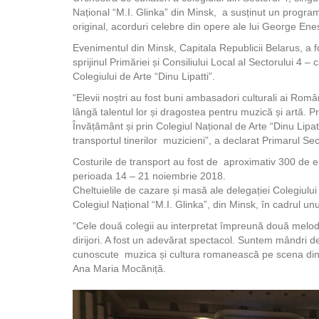
Național “M.I. Glinka” din Minsk, a susținut un progr
original, acorduri celebre din opere ale lui George Ene
Evenimentul din Minsk, Capitala Republicii Belarus, a 
sprijinul Primăriei și Consiliului Local al Sectorului 4 –
Colegiului de Arte “Dinu Lipatti”.
“Elevii noștri au fost buni ambasadori culturali ai Româ
lângă talentul lor și dragostea pentru muzică și artă. Pr
Învățământ și prin Colegiul Național de Arte “Dinu Lipatt
transportul tinerilor muzicieni”, a declarat Primarul Sec
Costurile de transport au fost de aproximativ 300 de e
perioada 14 – 21 noiembrie 2018.
Cheltuielile de cazare și masă ale delegației Colegiului
Colegiul Național “M.I. Glinka”, din Minsk, în cadrul unu
“Cele două colegii au interpretat împreună două melod
dirijori. A fost un adevărat spectacol. Suntem mândri de
cunoscute muzica și cultura romanească pe scena din Mi
Ana Maria Mocăniță.