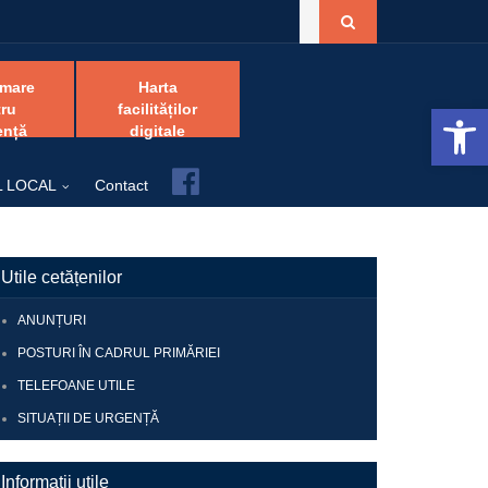
amare
Harta
Open 
ru
facilităților
ență
digitale
Facebook
L LOCAL
Contact
Utile cetățenilor
ANUNȚURI
POSTURI ÎN CADRUL PRIMĂRIEI
TELEFOANE UTILE
SITUAȚII DE URGENȚĂ
Informații utile