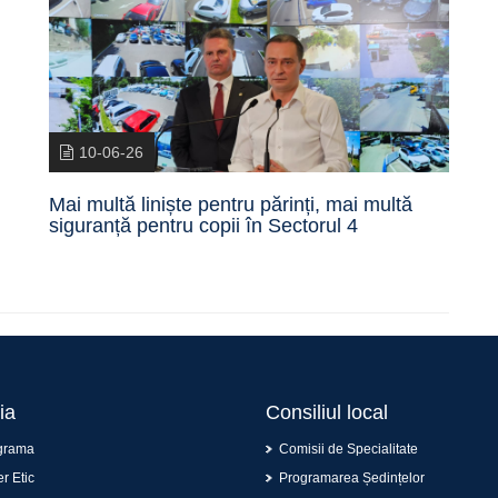
10-06-26
Mai multă liniște pentru părinți, mai multă
siguranță pentru copii în Sectorul 4
ia
Consiliul local
grama
Comisii de Specialitate
r Etic
Programarea Ședințelor