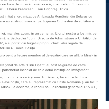
am exclusiv de muzică românească, interpretând într-un mod
scu, Tiberiu Brediceanu, sau Grigoraș Dinicu.
fost inițiat și organizat de Ambasada României din Belarus cu
 care au susținut financiar participarea Orchestrei de suflători a
niei, mai ales acum, în an centenar. Efortul nostru a fost mic pe
imăria Sectorului 4, prin Direcția de Administrare a Unităților de
i”, a suportat din bugetul propriu cheltuielile legate de
torului 4, Daniel Băluță.
uro pentru fiecare membru al delegației care se află la Minsk în
 Național de Arte “Dinu Lipatti” au fost asigurate de către
i parteneriat încheiat de cele două instituții de învățământ.
ii, una românească și una din Belarus, făcând schimb de
 elevii noștri, care au reprezentat cu cinste România și au făcut
nsk”, a declarat, la rândul său, directorul general al D.A.U.I.,