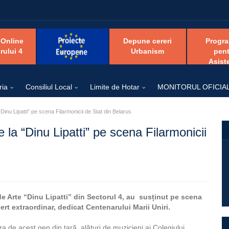
 Online
Depune cereri
Progr
rului 4
Urbanism
pent
Asist
ria
Consiliul Local
Limite de Hotar
MONITORUL OFICIA
“Dinu Lipatti” pe scena Filarmonicii de Stat din Belarus
e la “Dinu Lipatti” pe scena Filarmonicii
 de Arte “Dinu Lipatti” din Sectorul 4, au susținut pe scena
rt extraordinar, dedicat Centenarului Marii Uniri.
ra de acest gen din țară, alături de muzicieni ai Colegiului