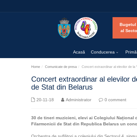
Bugetul
al Secto
Acasă
Conducerea
Primă
Home
Comunicate de presa
Concert extraordinar al elevilor de la 
Concert extraordinar al elevilor d
de Stat din Belarus
20-11-18
Administrator
0 comment
30 de tineri muzicieni, elevi ai Colegiului Național
Filarmonicii de Stat din Republica Belarus un conce
Orchestra de suflători a colegiului din Sectorul 4, singu