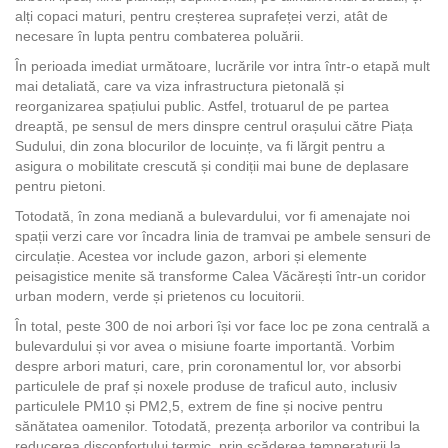
alți copaci maturi, pentru creșterea suprafeței verzi, atât de
necesare în lupta pentru combaterea poluării.
În perioada imediat următoare, lucrările vor intra într-o etapă mult
mai detaliată, care va viza infrastructura pietonală și
reorganizarea spațiului public. Astfel, trotuarul de pe partea
dreaptă, pe sensul de mers dinspre centrul orașului către Piața
Sudului, din zona blocurilor de locuințe, va fi lărgit pentru a
asigura o mobilitate crescută și condiții mai bune de deplasare
pentru pietoni.
Totodată, în zona mediană a bulevardului, vor fi amenajate noi
spații verzi care vor încadra linia de tramvai pe ambele sensuri de
circulație. Acestea vor include gazon, arbori și elemente
peisagistice menite să transforme Calea Văcărești într-un coridor
urban modern, verde și prietenos cu locuitorii.
În total, peste 300 de noi arbori își vor face loc pe zona centrală a
bulevardului și vor avea o misiune foarte importantă. Vorbim
despre arbori maturi, care, prin coronamentul lor, vor absorbi
particulele de praf și noxele produse de traficul auto, inclusiv
particulele PM10 și PM2,5, extrem de fine și nocive pentru
sănătatea oamenilor. Totodată, prezența arborilor va contribui la
reducerea disconfortului termic, prin scăderea temperaturii la