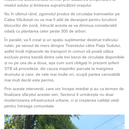
nivelul solului și limitarea supraîncălzirii orașului.
Nu în ultimul rând, zgomotul produs de circulația tramvaielor pe
Calea Văcărești nu va mai fi atât de deranjant pentru locuitorii
blocurilor din zonă, întrucât acesta se va diminua considerabil
odată cu plantarea celor peste 300 de arbori.
În paralel, va fi creat și un spațiu suplimentar destinat traficului
rutier, pe sensul de mers dinspre Tineretului către Piața Sudului,
astfel încât mijloacele de transport în comun să poată utiliza
exclusiv prima bandă dintre cele trei benzi de circulație disponibile
și nu pe cea de-a doua, așa cum sunt obligați în prezent șoferii
STB să procedeze, din cauza mașinilor parcate la marginea
drumului și care, de cele mai multe ori, ocupă partea carosabilă
mai mult decât este permis.
Prin aceste intervenții, care vor începe imediat și au ca termen de
finalizare sfârșitul acestei veri, Sectorul 4 urmărește nu doar
modernizarea infrastructurii urbane, ci și creșterea calității vieții
pentru întreaga comunitate.