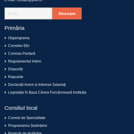
E-mail:
contact@ps4.ro
Abonare
Primăria
Organigrama
Consilier Etic
Comisia Paritară
Regulamentul Intern
Dispoziții
Rapoarte
Declarații Avere și Interese Salariați
Legislația în Baza Căreia Funcționează Instituția
Consiliul local
Comisii de Specialitate
Programarea Ședințelor
Proiecte de Hotărâre