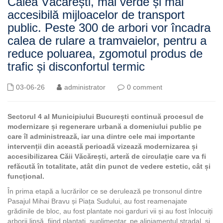
Calea Văcărești, mai verde și mai
accesibilă mijloacelor de transport
public. Peste 300 de arbori vor încadra
calea de rulare a tramvaielor, pentru a
reduce poluarea, zgomotul produs de
trafic și disconfortul termic
03-06-26
administrator
0 comment
Sectorul 4 al Municipiului București continuă procesul de
modernizare și regenerare urbană a domeniului public pe
care îl administrează, iar una dintre cele mai importante
intervenții din această perioadă vizează modernizarea și
accesibilizarea Căii Văcărești, arteră de circulație care va fi
refăcută în totalitate, atât din punct de vedere estetic, cât și
funcțional.
În prima etapă a lucrărilor ce se derulează pe tronsonul dintre
Pasajul Mihai Bravu și Piața Sudului, au fost reamenajate
grădinile de bloc, au fost plantate noi garduri vii și au fost înlocuiți
arborii lipsă, fiind plantați, suplimentar, pe aliniamentul stradal, și